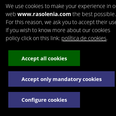
We use cookies to make your experience in o
web
www.rasolenia.com
the best possible
For this reason, we ask you to accept their us
If you wish to know more about our cookies
policy click on this link:
política de cookies
.
Aceptar
Política de privacidad
Artekasa. Software para
inmobiliarias.
Accept all cookies
© 2016 Artek Soluciones
Informáticas, S.L.U.
C. Doña Micaela Hernández, 1. Oficina 2. - 35500 Arrecife
de Lanzarote. España.
Tel:
+34 928 30 38 77
/
+34 928 30 38 79
Accept only mandatory cookies
Términos y Condiciones legales
Política de privacidad
Configure cookies