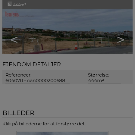
444m²
<
>
EJENDOM DETALJER
Referencer:
Størrelse:
604070 - can0000200688
444m²
BILLEDER
Klik på billederne for at forstørre det: