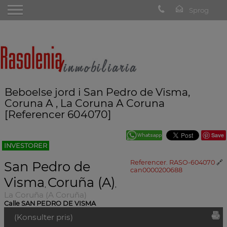
Beboelse jord i San Pedro de Visma,
Coruna A , La Coruna A Coruna
[Referencer 604070]
Save
INVESTORER
San Pedro de
Referencer. RASO-604070
🔗
can0000200688
Visma
Coruña (A)
,
,
La Coruña (A Coruña)
Calle SAN PEDRO DE VISMA
(Konsulter pris)