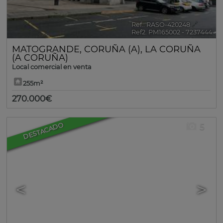
Ref.. RASO-420248
🔗
Ref2. PM165002 - 7237444
MATOGRANDE
,
CORUÑA (A)
,
LA CORUÑA
(A CORUÑA)
Local comercial en venta
255m²
270.000€
DESTACADO
5
<
>