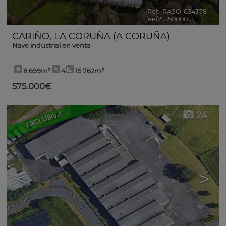
Ref.. RASO-634378
🔗
Ref2. 35000013
CARIÑO
,
LA CORUÑA (A CORUÑA)
Nave industrial en venta
8.699m²
4
15.762m²
575.000€
EXCLUSIVA
24
<
>