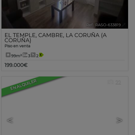
Ref.. RASO-633819
🔗
EL TEMPLE
,
CAMBRE
,
LA CORUÑA (A
CORUÑA)
Piso en venta
99m²
3
2
199.000€
EN ALQUILER
22
<
>