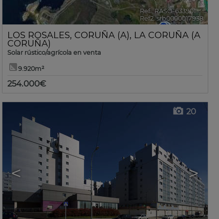
Ref.. RASO-633901
🔗
Ref2. srb0000017938
LOS ROSALES
,
CORUÑA (A)
,
LA CORUÑA (A
CORUÑA)
Solar rústico/agrícola en venta
9.920m²
254.000€
20
<
>