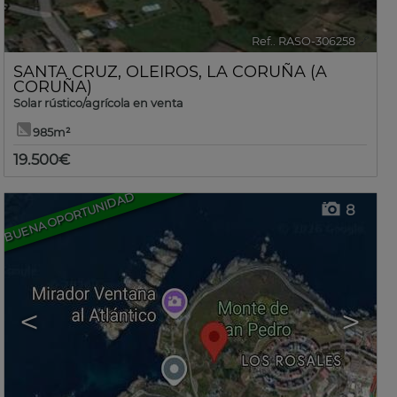
Ref.. RASO-306258
🔗
SANTA CRUZ
,
OLEIROS
,
LA CORUÑA (A
CORUÑA)
Solar rústico/agrícola en venta
985m²
19.500€
BUENA OPORTUNIDAD
8
<
>