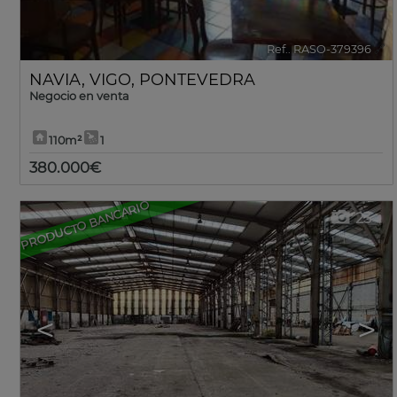
Ref.. RASO-379396
🔗
NAVIA
,
VIGO
,
PONTEVEDRA
Negocio en venta
110m²
1
380.000€
PRODUCTO BANCARIO
23
<
>