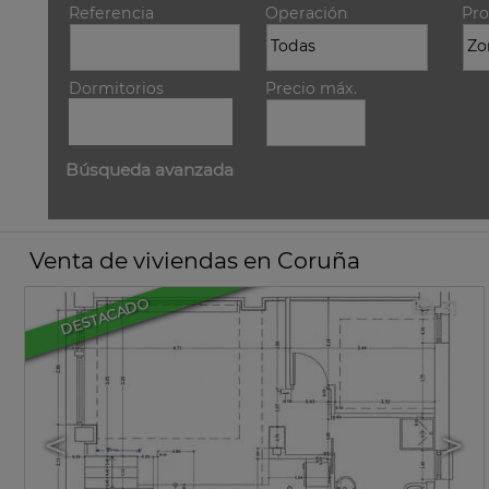
Referencia
Operación
Pro
Dormitorios
Precio máx.
Búsqueda avanzada
Venta de viviendas en Coruña
DESTACADO
31
<
>