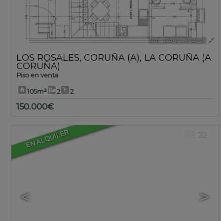
Ref.. RASO-634227
🔗
LOS ROSALES
,
CORUÑA (A)
,
LA CORUÑA (A
CORUÑA)
Piso en venta
105m²
2
2
150.000€
EN ALQUILER
22
<
>