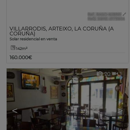
Ref.. RASO-608961
🔗
Ref2. SBRE-0179904
VILLARRODIS
,
ARTEIXO
,
LA CORUÑA (A
CORUÑA)
Solar residencial en venta
142m²
160.000€
20
1
<
>