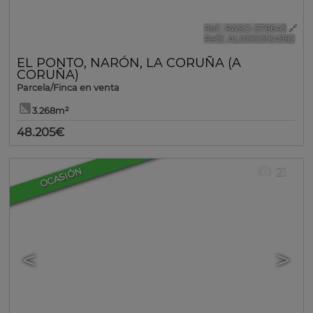
Ref.. RASO-378645
🔗
Ref2. ALI0000134982
EL PONTO
,
NARÓN
,
LA CORUÑA (A
CORUÑA)
Parcela/Finca en venta
3.268m²
48.205€
21
OCASIÓN
<
>