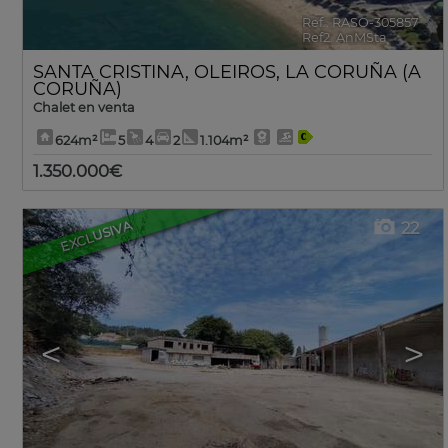
Ref.. RASO-305857
🔗
Ref2. AnMSta
SANTA CRISTINA
,
OLEIROS
,
LA CORUÑA (A
CORUÑA)
Chalet en venta
624m²
5
4
2
1.104m²
1.350.000€
EXCLUSIVA
22
<
>