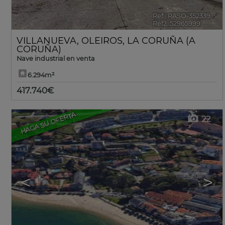
Ref.. RASO-352339
🔗
Ref2. 52965999
VILLANUEVA
,
OLEIROS
,
LA CORUÑA (A
CORUÑA)
Nave industrial en venta
6.294m²
417.740€
HAGA SU OFERTA
22
<
>