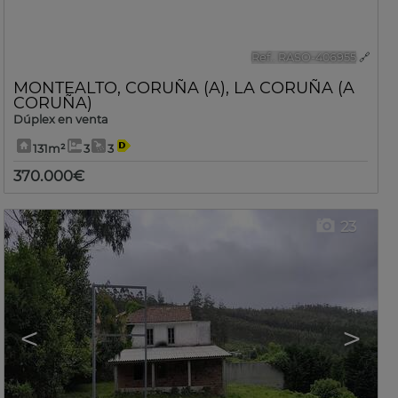
Ref.. RASO-406955
🔗
MONTEALTO
,
CORUÑA (A)
,
LA CORUÑA (A
CORUÑA)
Dúplex en venta
131m²
3
3
370.000€
23
<
>