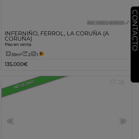
CONTACT
Ref.. RASO-609000
🔗
INFERNIÑO
,
FERROL
,
LA CORUÑA (A
CORUÑA)
Piso en venta
55m²
2
1
135.000€
28
NOVEDAD
<
>