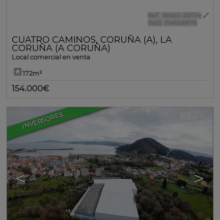
Ref.. RASO-331114
🔗
Ref2. PM106978
CUATRO CAMINOS
,
CORUÑA (A)
,
LA
CORUÑA (A CORUÑA)
Local comercial en venta
172m²
154.000€
INVERSORES
19
<
>