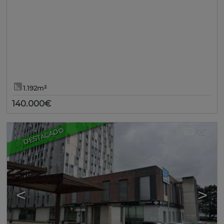
1.192m²
140.000€
DESTACADO
15
<
>