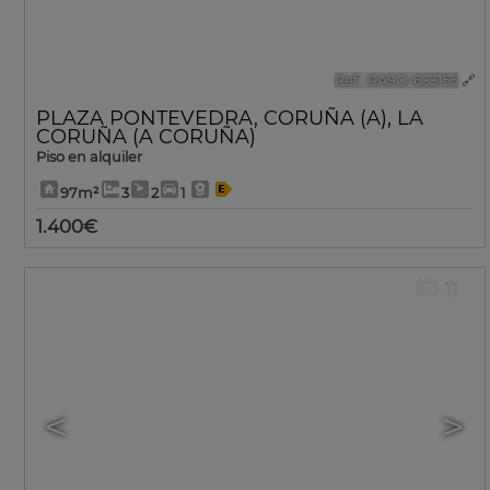
Ref.. RASO-633155
🔗
PLAZA PONTEVEDRA
,
CORUÑA (A)
,
LA
CORUÑA (A CORUÑA)
Piso en alquiler
97m²
3
2
1
1.400€
11
<
>