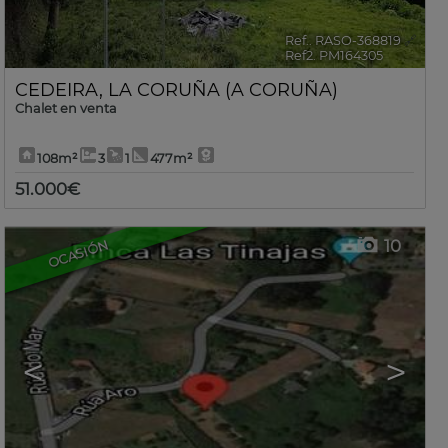
Ref.. RASO-368819
🔗
Ref2. PM164305
CEDEIRA
,
LA CORUÑA (A CORUÑA)
Chalet en venta
108m²
3
1
477m²
51.000€
10
OCASIÓN
<
>