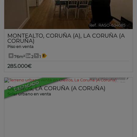
Ref.. RASO-634085
🔗
MONTEALTO
,
CORUÑA (A)
,
LA CORUÑA (A
CORUÑA)
Piso en venta
76m²
2
1
285.000€
Ref.. RASO-620422
🔗
<
>
DESTACADO
16
OLEIROS
,
LA CORUÑA (A CORUÑA)
Solar urbano en venta