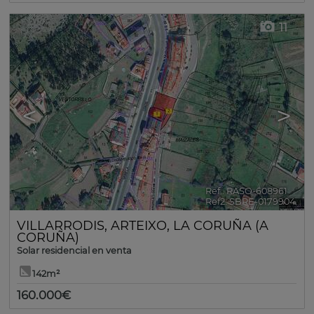
11
<
>
Ref.. RASO-608961
🔗
Ref2. SBRE-0179904
VILLARRODIS
,
ARTEIXO
,
LA CORUÑA (A
CORUÑA)
Solar residencial en venta
142m²
160.000€