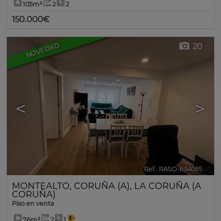
105m²
2
2
150.000€
20
NOVEDAD
<
>
Ref.. RASO-634085
🔗
MONTEALTO
,
CORUÑA (A)
,
LA CORUÑA (A
CORUÑA)
Piso en venta
76m²
2
1