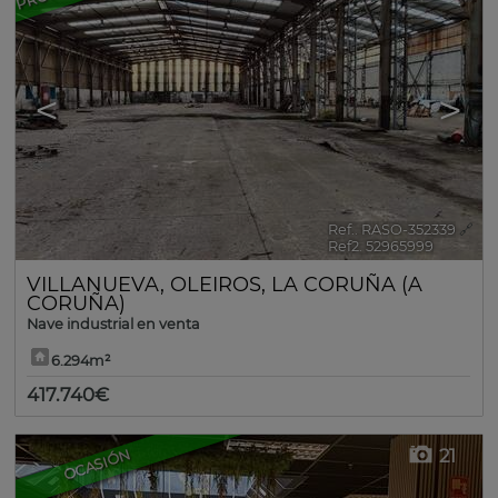
<
>
Ref.. RASO-352339
🔗
Ref2. 52965999
VILLANUEVA
,
OLEIROS
,
LA CORUÑA (A
CORUÑA)
Nave industrial en venta
6.294m²
417.740€
21
OCASIÓN