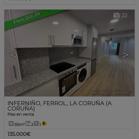
EN ALQUILER
22
<
>
Ref.. RASO-609000
🔗
INFERNIÑO
,
FERROL
,
LA CORUÑA (A
CORUÑA)
Piso en venta
55m²
2
1
135.000€