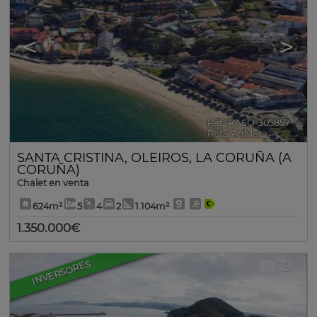
<
>
Ref.. RASO-305857
🔗
Ref2. AnMSta
SANTA CRISTINA
,
OLEIROS
,
LA CORUÑA (A
CORUÑA)
Chalet en venta
624m²
5
4
2
1.104m²
1.350.000€
INVERSORES
19