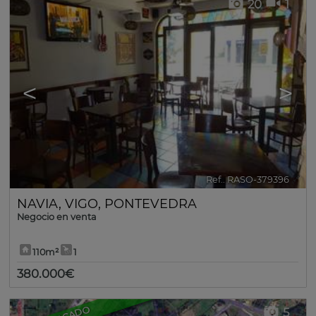
20
1
<
>
Ref.. RASO-379396
🔗
NAVIA
,
VIGO
,
PONTEVEDRA
Negocio en venta
110m²
1
380.000€
5