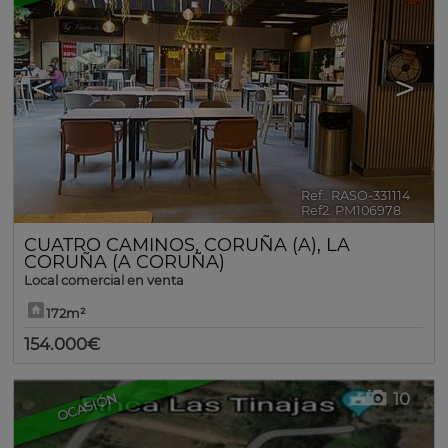
<
>
Ref.. RASO-331114
🔗
Ref2. PM106978
CUATRO CAMINOS
,
CORUÑA (A)
,
LA
CORUÑA (A CORUÑA)
Local comercial en venta
172m²
154.000€
10
OCASIÓN