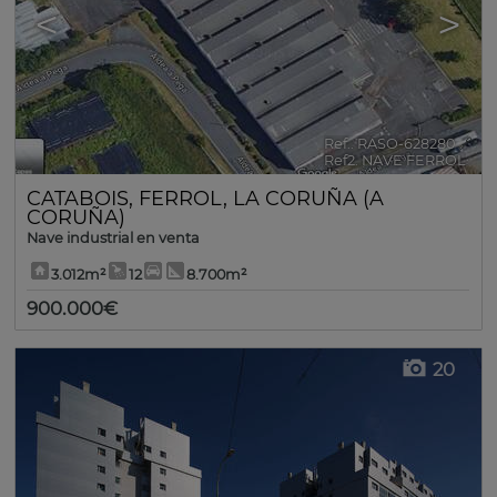
<
>
Ref.. RASO-628280
🔗
Ref2. NAVE FERROL
CATABOIS
,
FERROL
,
LA CORUÑA (A
CORUÑA)
Nave industrial en venta
3.012m²
12
8.700m²
900.000€
20