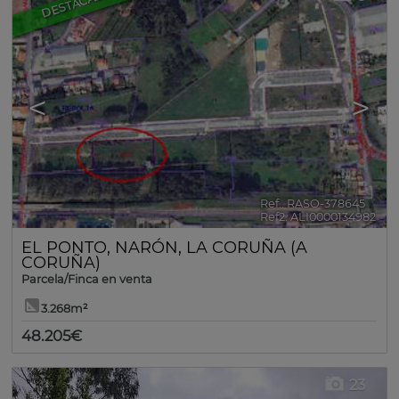
DESTACADO
<
>
Ref.. RASO-378645
🔗
Ref2. ALI0000134982
EL PONTO
,
NARÓN
,
LA CORUÑA (A
CORUÑA)
Parcela/Finca en venta
3.268m²
48.205€
23