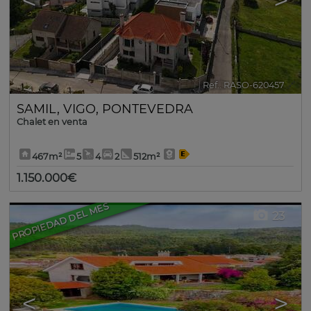
<
>
Ref.. RASO-620457
🔗
SAMIL
,
VIGO
,
PONTEVEDRA
Chalet en venta
467m²
5
4
2
512m²
1.150.000€
PROPIEDAD DEL MES
23
<
>