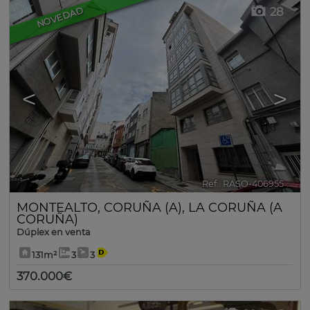
28
NOVEDAD
<
>
Ref.. RASO-406955
🔗
MONTEALTO
,
CORUÑA (A)
,
LA CORUÑA (A
CORUÑA)
Dúplex en venta
131m²
3
3
370.000€