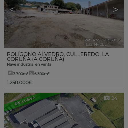
<
>
Ref.. RASO-631580
🔗
Ref2. NVCLL
POLÍGONO ALVEDRO
,
CULLEREDO
,
LA
CORUÑA (A CORUÑA)
Nave industrial en venta
3.700m²
6.300m²
1.250.000€
EXCLUSIVA
24