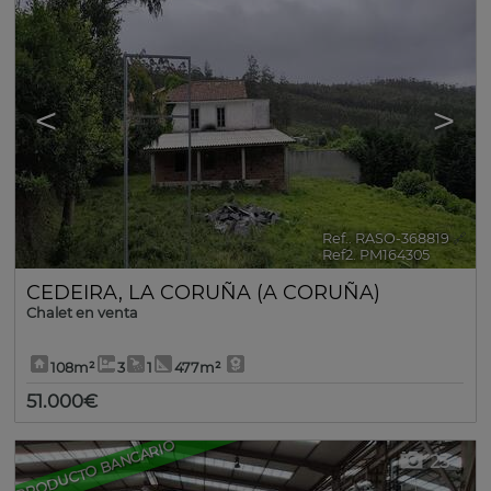
<
>
Ref.. RASO-368819
🔗
Ref2. PM164305
CEDEIRA
,
LA CORUÑA (A CORUÑA)
Chalet en venta
108m²
3
1
477m²
51.000€
PRODUCTO BANCARIO
23