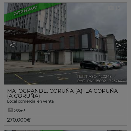
DESTACADO
15
<
>
Ref.. RASO-420248
🔗
Ref2. PM165002 - 7237444
MATOGRANDE
,
CORUÑA (A)
,
LA CORUÑA
(A CORUÑA)
Local comercial en venta
255m²
270.000€