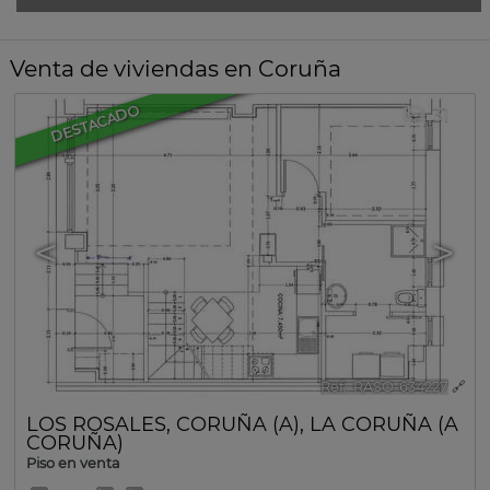
Venta de viviendas en Coruña
DESTACADO
31
<
>
Ref.. RASO-634227
🔗
LOS ROSALES
,
CORUÑA (A)
,
LA CORUÑA (A
CORUÑA)
Piso en venta