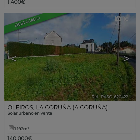
1.400€
DESTACADO
16
<
>
Ref.. RASO-620422
🔗
OLEIROS
,
LA CORUÑA (A CORUÑA)
Solar urbano en venta
1.192m²
140.000€