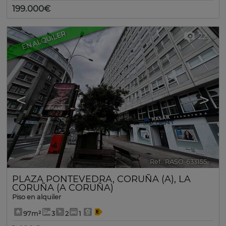
199.000€
EN ALQUILER
22
<
>
Ref.. RASO-633155
🔗
PLAZA PONTEVEDRA
,
CORUÑA (A)
,
LA
CORUÑA (A CORUÑA)
Piso en alquiler
97m²
3
2
1