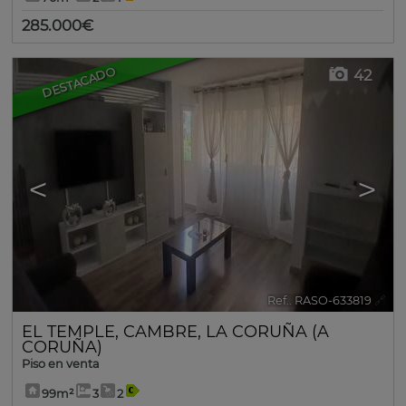
285.000€
DESTACADO
42
<
>
Ref.. RASO-633819
🔗
EL TEMPLE
,
CAMBRE
,
LA CORUÑA (A
CORUÑA)
Piso en venta
99m²
3
2