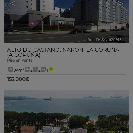
<
>
Ref.. RASO-620918
🔗
ALTO DO CASTAÑO
,
NARÓN
,
LA CORUÑA
(A CORUÑA)
Piso en venta
94m²
2
2
1
152.000€
24