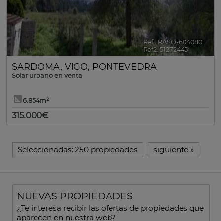
Ref.. RASO-604080
🔗
Ref2. 51272445
SARDOMA
,
VIGO
,
PONTEVEDRA
Solar urbano en venta
6.854m²
315.000€
Seleccionadas:
250 propiedades
siguiente
»
NUEVAS PROPIEDADES
¿Te interesa recibir las ofertas de propiedades que
aparecen en nuestra web?