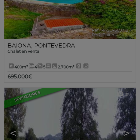
Ref.. RASO-609712
🔗
Ref2. Baiona
BAIONA
,
PONTEVEDRA
Chalet en venta
400m²
4
5
2.700m²
695.000€
INVERSORES
5
<
>