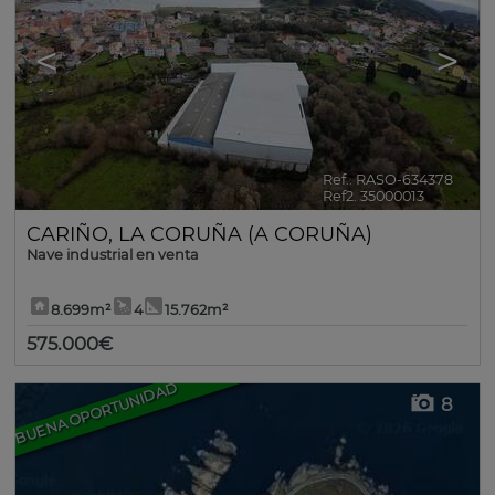
<
>
Ref.. RASO-634378
🔗
Ref2. 35000013
CARIÑO
,
LA CORUÑA (A CORUÑA)
Nave industrial en venta
8.699m²
4
15.762m²
575.000€
BUENA OPORTUNIDAD
8