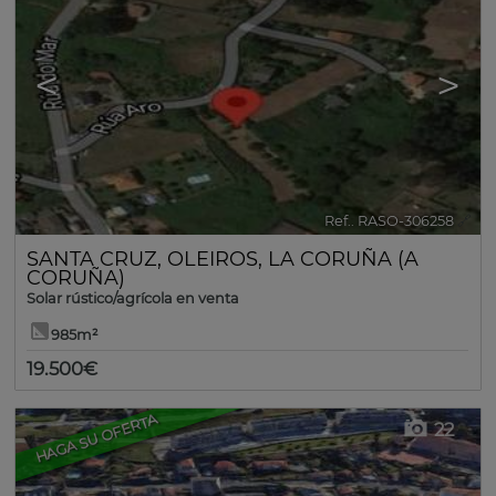
<
>
Ref.. RASO-306258
🔗
SANTA CRUZ
,
OLEIROS
,
LA CORUÑA (A
CORUÑA)
Solar rústico/agrícola en venta
985m²
19.500€
HAGA SU OFERTA
22