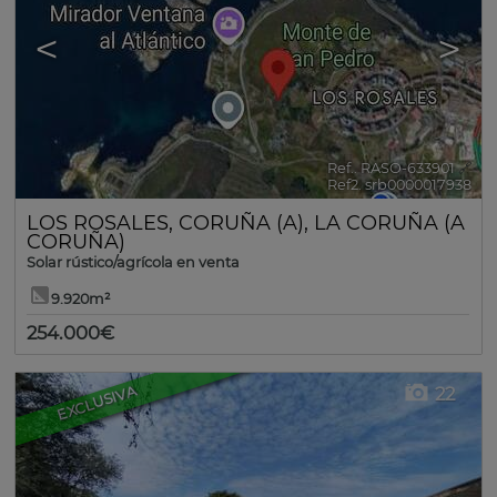
<
>
Ref.. RASO-633901
🔗
Ref2. srb0000017938
LOS ROSALES
,
CORUÑA (A)
,
LA CORUÑA (A
CORUÑA)
Solar rústico/agrícola en venta
9.920m²
254.000€
EXCLUSIVA
22