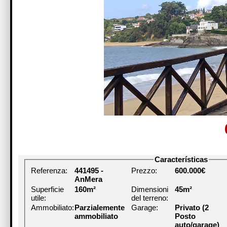
Características
Referenza:
441495 -
Prezzo:
600.000€
AnMera
Superficie
160m²
Dimensioni
45m²
utile:
del terreno:
Ammobiliato:
Parzialemente
Garage:
Privato (2
ammobiliato
Posto
auto/garage)