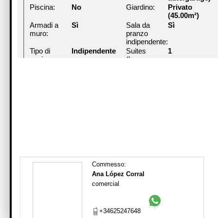
Piscina:
No
Giardino:
Privato
(45.00m²)
Armadi a
Sì
Sala da
Sì
muro:
pranzo
indipendente:
Tipo di
Indipendente
Suites
1
cucina:
(bagno
incorporato):
Balconi:
1 (2.00m²)
Localizzazione:
Esteriore
Piani:
Gres
Tipo di
Alluminio,
porcellanato,
finestre:
Climalit, Velux
Parquet
Ripostiglio:
Sì
Seminterrato:
Sì
Tipo di
Gasolio
Riscaldamento:
Centralizzato
acqua calda:
Numero di
2
Antichità:
1993 (33 anni)
Commesso:
piani:
Ana López Corral
comercial
+34625247648