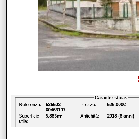
Características
Referenza:
535502 -
Prezzo:
525.000€
60463197
Superficie
5.883m²
Antichità:
2018 (8 anni)
utile: