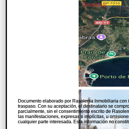
Documento elaborado por Rasolenia Inmobiliaria con 
Documento elaborado por Rasolenia Inmobiliaria con 
traspaso. Con su aceptación, el destinatario se comprome
traspaso. Con su aceptación, el destinatario se comprome
parcialmente, sin el consentimiento escrito de Rasole
parcialmente, sin el consentimiento escrito de Rasole
las manifestaciones, expresas o implícitas, u omision
las manifestaciones, expresas o implícitas, u omision
cualquier parte interesada. Esta información no constit
cualquier parte interesada. Esta información no constit