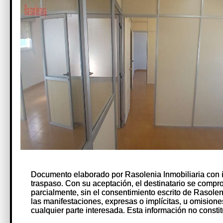
Documento elaborado por Rasolenia Inmobiliaria con 
Documento elaborado por Rasolenia Inmobiliaria con 
traspaso. Con su aceptación, el destinatario se comprome
traspaso. Con su aceptación, el destinatario se comprome
parcialmente, sin el consentimiento escrito de Rasole
parcialmente, sin el consentimiento escrito de Rasole
las manifestaciones, expresas o implícitas, u omision
las manifestaciones, expresas o implícitas, u omision
cualquier parte interesada. Esta información no constit
cualquier parte interesada. Esta información no constit