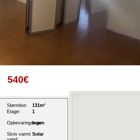
540€
Størrelse:
131m²
Etage:
1
Opbevaringsrum:
Ingen
Skriv varmt
Solar
vand: