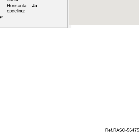
Horisontal
Ja
opdeling:
yr
Ref.RASO-5647