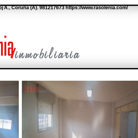
bj A.,
Coruña (A).
981217673
https://www.rasolenia.com/