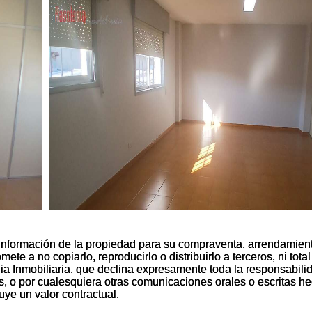
información de la propiedad para su compraventa, arrendamien
información de la propiedad para su compraventa, arrendamien
te a no copiarlo, reproducirlo o distribuirlo a terceros, ni total
te a no copiarlo, reproducirlo o distribuirlo a terceros, ni total
nia Inmobiliaria, que declina expresamente toda la responsabili
nia Inmobiliaria, que declina expresamente toda la responsabili
es, o por cualesquiera otras comunicaciones orales o escritas h
es, o por cualesquiera otras comunicaciones orales o escritas h
uye un valor contractual.
uye un valor contractual.