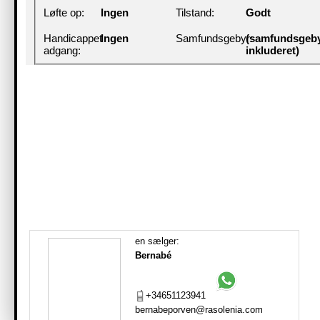
Løfte op:
Ingen
Tilstand:
Godt
Handicappet
Ingen
Samfundsgebyr:
(samfundsgeb
adgang:
inkluderet)
en sælger:
Bernabé
+34651123941
bernabeporven@rasolenia.com