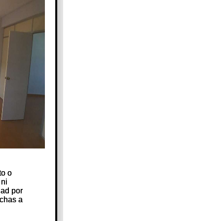
to o
to o
 ni
 ni
dad por
dad por
echas a
echas a