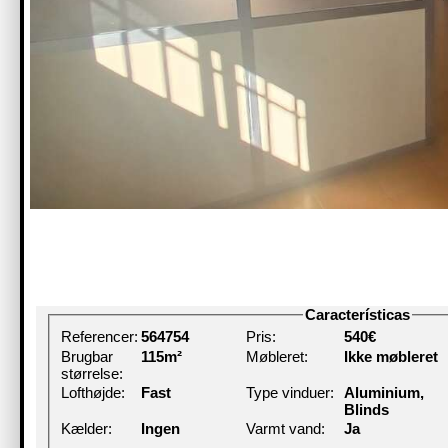
Características
Referencer:
564754
Pris:
540€
Brugbar
115m²
Møbleret:
Ikke møbleret
størrelse:
Lofthøjde:
Fast
Type vinduer:
Aluminium,
Blinds
Kælder:
Ingen
Varmt vand:
Ja