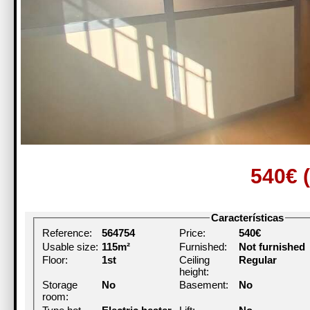
540€
Características
Reference:
564754
Price:
540€
Usable size:
115m²
Furnished:
Not furnished
Floor:
1st
Ceiling
Regular
height:
Storage
No
Basement:
No
room: