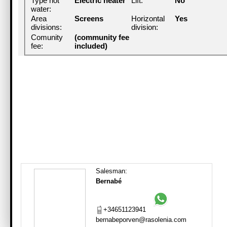
Type hot
Electric heater
Lift:
No
water:
Area
Screens
Horizontal
Yes
divisions:
division:
Comunity
(community fee
fee:
included)
Salesman:
Bernabé
+34651123941
bernabeporven@rasolenia.com