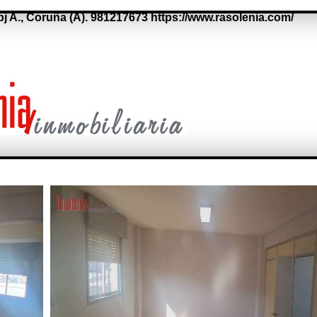
bj A.,
Coruña (A).
981217673
https://www.rasolenia.com/