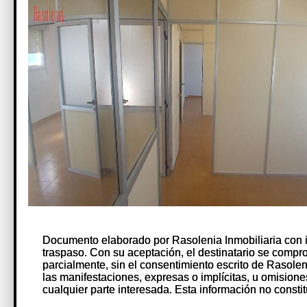
Documento elaborado por Rasolenia Inmobiliaria con 
Documento elaborado por Rasolenia Inmobiliaria con 
traspaso. Con su aceptación, el destinatario se comprome
traspaso. Con su aceptación, el destinatario se comprome
parcialmente, sin el consentimiento escrito de Rasole
parcialmente, sin el consentimiento escrito de Rasole
las manifestaciones, expresas o implícitas, u omision
las manifestaciones, expresas o implícitas, u omision
cualquier parte interesada. Esta información no constit
cualquier parte interesada. Esta información no constit