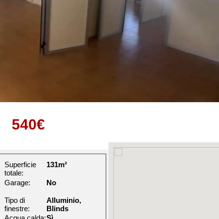
540€
Superficie
131m²
totale:
Garage:
No
Tipo di
Alluminio,
finestre:
Blinds
Acqua calda:
Sì