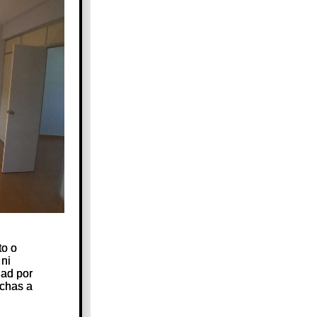
to o
to o
 ni
 ni
dad por
dad por
echas a
echas a