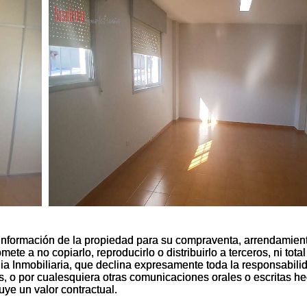
información de la propiedad para su compraventa, arrendamien
información de la propiedad para su compraventa, arrendamien
te a no copiarlo, reproducirlo o distribuirlo a terceros, ni total
te a no copiarlo, reproducirlo o distribuirlo a terceros, ni total
nia Inmobiliaria, que declina expresamente toda la responsabili
nia Inmobiliaria, que declina expresamente toda la responsabili
es, o por cualesquiera otras comunicaciones orales o escritas h
es, o por cualesquiera otras comunicaciones orales o escritas h
uye un valor contractual.
uye un valor contractual.