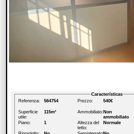
Características
Referenza:
564754
Prezzo:
540€
Superficie
115m²
Ammobiliato:
Non
utile:
ammobiliato
Piano:
1
Altezza del
Normale
tetto:
Ripostiglio:
No
Seminterrato:
No