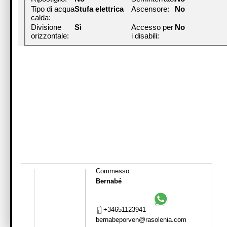
Tipo di acqua
Stufa elettrica
Ascensore:
No
calda:
Divisione
Sì
Accesso per
No
orizzontale:
i disabili:
Commesso:
Bernabé
+34651123941
bernabeporven@rasolenia.com