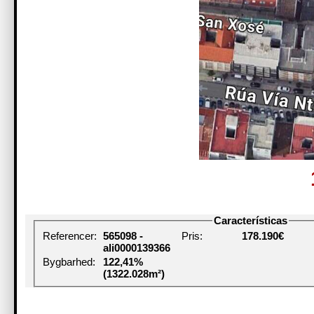
Características
Referencer:
565098 -
Pris:
178.190€
ali0000139366
Bygbarhed:
122,41%
(1322.028m²)