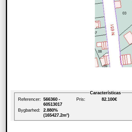
Características
Referencer:
566360 -
Pris:
82.100€
60513017
Bygbarhed:
2.880%
(165427.2m²)