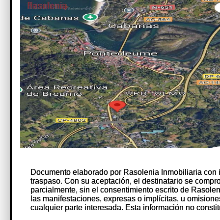
Documento elaborado por Rasolenia Inmobiliaria con 
Documento elaborado por Rasolenia Inmobiliaria con 
traspaso. Con su aceptación, el destinatario se comprome
traspaso. Con su aceptación, el destinatario se comprome
parcialmente, sin el consentimiento escrito de Rasole
parcialmente, sin el consentimiento escrito de Rasole
las manifestaciones, expresas o implícitas, u omision
las manifestaciones, expresas o implícitas, u omision
cualquier parte interesada. Esta información no constit
cualquier parte interesada. Esta información no constit