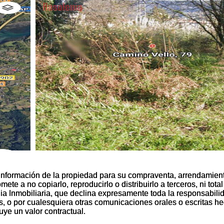
información de la propiedad para su compraventa, arrendamien
información de la propiedad para su compraventa, arrendamien
te a no copiarlo, reproducirlo o distribuirlo a terceros, ni total
te a no copiarlo, reproducirlo o distribuirlo a terceros, ni total
nia Inmobiliaria, que declina expresamente toda la responsabili
nia Inmobiliaria, que declina expresamente toda la responsabili
es, o por cualesquiera otras comunicaciones orales o escritas h
es, o por cualesquiera otras comunicaciones orales o escritas h
uye un valor contractual.
uye un valor contractual.