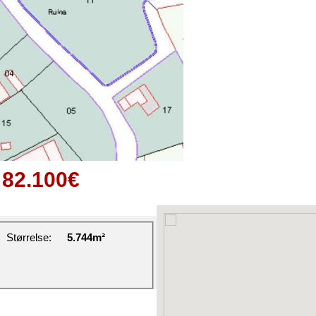
82.100€
Størrelse:
5.744m²