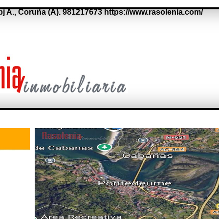
bj A.,
Coruña (A).
981217673
https://www.rasolenia.com/