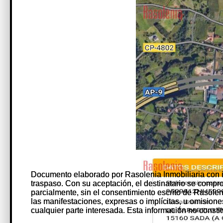
Documento elaborado por Rasolenia Inmobiliaria con 
Documento elaborado por Rasolenia Inmobiliaria con 
traspaso. Con su aceptación, el destinatario se comprome
traspaso. Con su aceptación, el destinatario se comprome
parcialmente, sin el consentimiento escrito de Rasole
parcialmente, sin el consentimiento escrito de Rasole
las manifestaciones, expresas o implícitas, u omision
las manifestaciones, expresas o implícitas, u omision
cualquier parte interesada. Esta información no constit
cualquier parte interesada. Esta información no constit