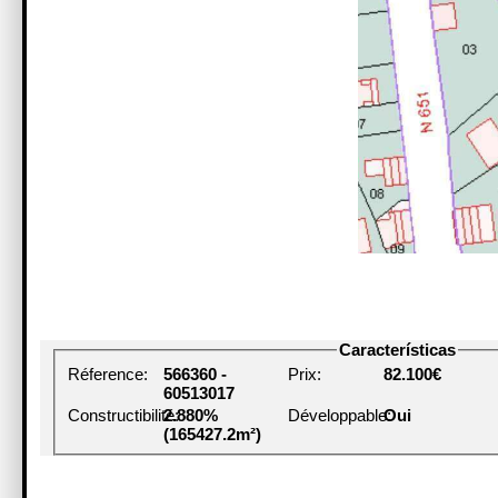
Características
Réference:
566360 -
Prix:
82.100€
60513017
Constructibilité:
2.880%
Développable:
Oui
(165427.2m²)