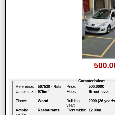
500.
Características
Reference:
567539 - Rsls
Price:
500.000€
Usable size:
975m²
Floor:
Street level
Floors:
Wood
Building
2000 (26 year/s
year:
Activity
Restaurants
Front width:
12.00m.
sector: