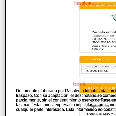
Documento elaborado por Rasolenia Inmobiliaria con 
Documento elaborado por Rasolenia Inmobiliaria con 
traspaso. Con su aceptación, el destinatario se comprome
traspaso. Con su aceptación, el destinatario se comprome
parcialmente, sin el consentimiento escrito de Rasole
parcialmente, sin el consentimiento escrito de Rasole
las manifestaciones, expresas o implícitas, u omision
las manifestaciones, expresas o implícitas, u omision
cualquier parte interesada. Esta información no constit
cualquier parte interesada. Esta información no constit