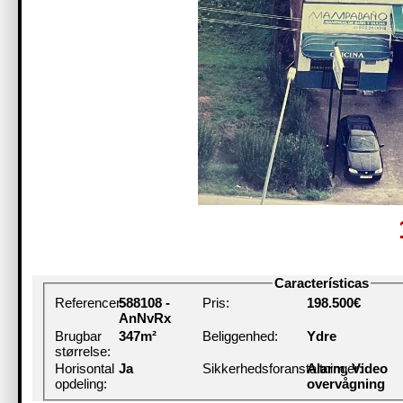
Características
Referencer:
588108 -
Pris:
198.500€
AnNvRx
Brugbar
347m²
Beliggenhed:
Ydre
størrelse:
Horisontal
Ja
Sikkerhedsforanstaltninger:
Alarm, Video
opdeling:
overvågning