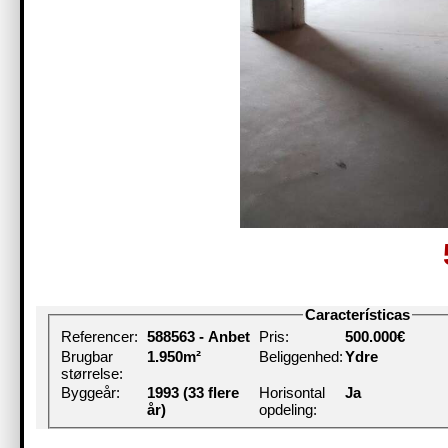
Características
Referencer:
588563 - Anbet
Pris:
500.000€
Brugbar
1.950m²
Beliggenhed:
Ydre
størrelse:
Byggeår:
1993 (33 flere
Horisontal
Ja
år)
opdeling: