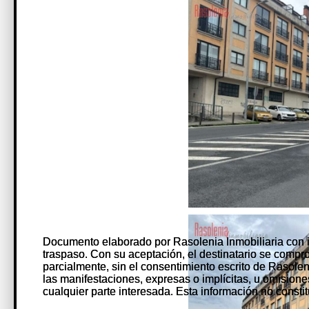
Documento elaborado por Rasolenia Inmobiliaria con 
Documento elaborado por Rasolenia Inmobiliaria con 
traspaso. Con su aceptación, el destinatario se comprome
traspaso. Con su aceptación, el destinatario se comprome
parcialmente, sin el consentimiento escrito de Rasole
parcialmente, sin el consentimiento escrito de Rasole
las manifestaciones, expresas o implícitas, u omision
las manifestaciones, expresas o implícitas, u omision
cualquier parte interesada. Esta información no constit
cualquier parte interesada. Esta información no constit