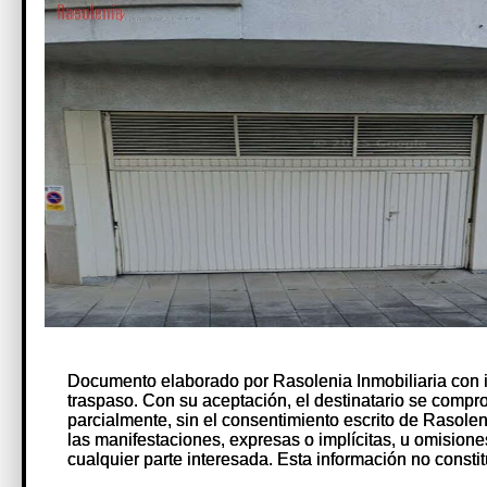
Documento elaborado por Rasolenia Inmobiliaria con 
Documento elaborado por Rasolenia Inmobiliaria con 
traspaso. Con su aceptación, el destinatario se comprome
traspaso. Con su aceptación, el destinatario se comprome
parcialmente, sin el consentimiento escrito de Rasole
parcialmente, sin el consentimiento escrito de Rasole
las manifestaciones, expresas o implícitas, u omision
las manifestaciones, expresas o implícitas, u omision
cualquier parte interesada. Esta información no constit
cualquier parte interesada. Esta información no constit