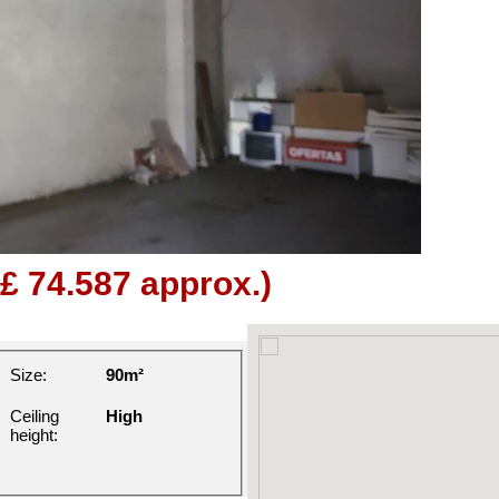
(£ 74.587 approx.)
Size:
90m²
Ceiling
High
height: