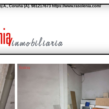
bj A.,
Coruña (A).
981217673
https://www.rasolenia.com/