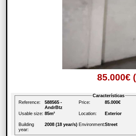
85.000€
Características
Reference:
588565 -
Price:
85.000€
AndrBtz
Usable size:
85m²
Location:
Exterior
Building
2008 (18 year/s)
Environment:
Street
year: