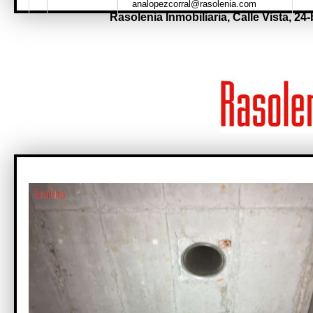
analopezcorral@rasolenia.com
Rasolenia Inmobiliaria,
Calle Vista, 24-