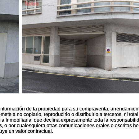
información de la propiedad para su compraventa, arrendamien
información de la propiedad para su compraventa, arrendamien
te a no copiarlo, reproducirlo o distribuirlo a terceros, ni total
te a no copiarlo, reproducirlo o distribuirlo a terceros, ni total
nia Inmobiliaria, que declina expresamente toda la responsabili
nia Inmobiliaria, que declina expresamente toda la responsabili
es, o por cualesquiera otras comunicaciones orales o escritas h
es, o por cualesquiera otras comunicaciones orales o escritas h
uye un valor contractual.
uye un valor contractual.