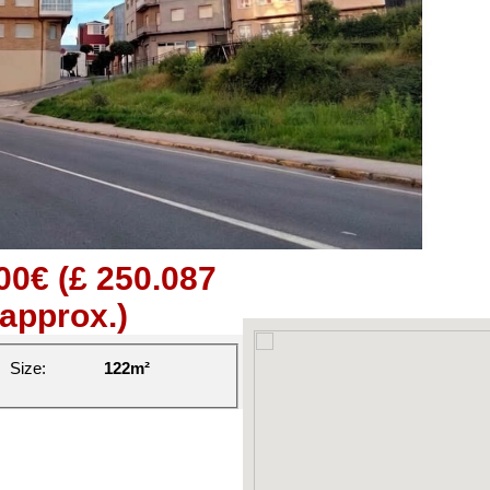
000€
(£ 250.087
approx.)
Size:
122m²