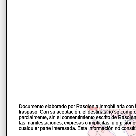
Documento elaborado por Rasolenia Inmobiliaria con 
Documento elaborado por Rasolenia Inmobiliaria con 
traspaso. Con su aceptación, el destinatario se comprome
traspaso. Con su aceptación, el destinatario se comprome
parcialmente, sin el consentimiento escrito de Rasole
parcialmente, sin el consentimiento escrito de Rasole
las manifestaciones, expresas o implícitas, u omision
las manifestaciones, expresas o implícitas, u omision
cualquier parte interesada. Esta información no constit
cualquier parte interesada. Esta información no constit