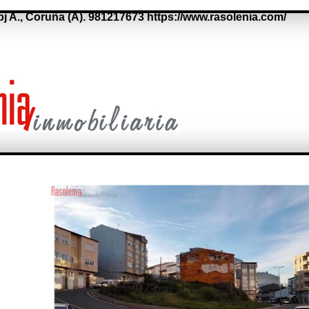
bj A.,
Coruña (A).
981217673
https://www.rasolenia.com/