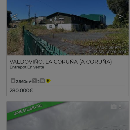
<
>
Ref. RASO-561974
🔗
Ref2. SD-00081-0001
VALDOVIÑO
,
LA CORUÑA (A CORUÑA)
Entrepot En vente
2.960m²
2
280.000€
INVESTISSEURS
8