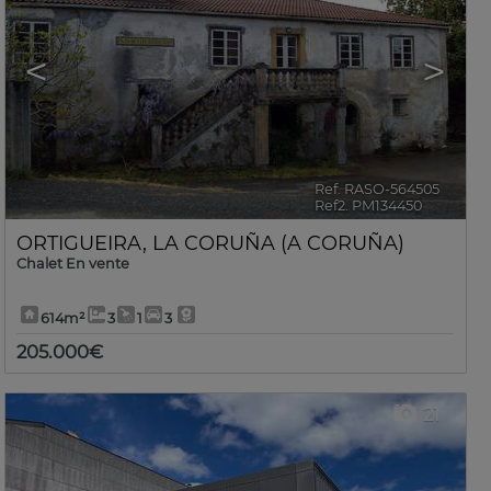
<
>
Ref. RASO-564505
🔗
Ref2. PM134450
ORTIGUEIRA
,
LA CORUÑA (A CORUÑA)
Chalet En vente
614m²
3
1
3
205.000€
21