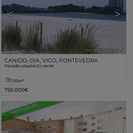
<
>
Ref. RASO-556959
🔗
CANIDO
,
OIA
,
VIGO
,
PONTEVEDRA
Parcelle urbaine En vente
700m²
750.000€
INVESTISSEURS
12