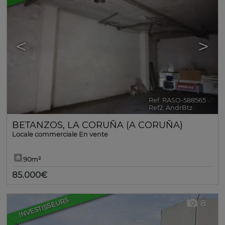
<
>
Ref. RASO-588565
🔗
Ref2. AndrBtz
BETANZOS
,
LA CORUÑA (A CORUÑA)
Locale commerciale En vente
90m²
85.000€
INVESTISSEURS
8