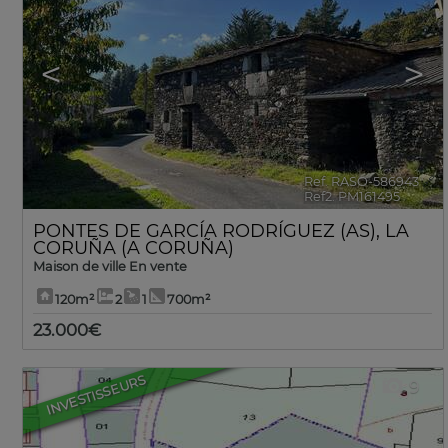
<
>
Ref. RASO-586943
🔗
Ref2. PM161495
PONTES DE GARCÍA RODRÍGUEZ (AS)
,
LA
CORUÑA (A CORUÑA)
Maison de ville En vente
120m²
2
1
700m²
23.000€
INVESTISSEURS
9