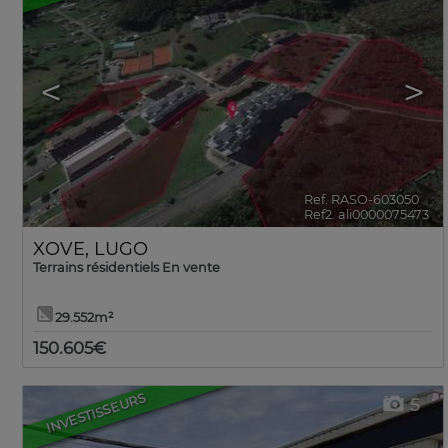
<
>
Ref. RASO-603050
🔗
Ref2. ali0000075473
XOVE
,
LUGO
Terrains résidentiels En vente
29.552m²
150.605€
INVESTISSEURS
5