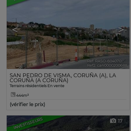
<
>
Ref. RASO-604070
🔗
Ref2. can0000200688
SAN PEDRO DE VISMA
,
CORUÑA (A)
,
LA
CORUÑA (A CORUÑA)
Terrains résidentiels En vente
444m²
(vérifier le prix)
INVESTISSEURS
17