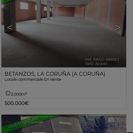
<
>
Ref. RASO-588563
🔗
Ref2. Anbet
BETANZOS
,
LA CORUÑA (A CORUÑA)
Locale commerciale En vente
2.000m²
500.000€
INVESTISSEURS
7