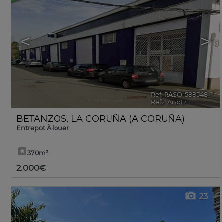
<
>
Ref. RASO-588548
🔗
Ref2. Anbtz
BETANZOS
,
LA CORUÑA (A CORUÑA)
Entrepot À louer
370m²
2.000€
23