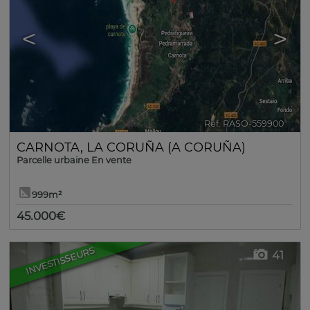
<
>
Ref. RASO-559900
🔗
CARNOTA
,
LA CORUÑA (A CORUÑA)
Parcelle urbaine En vente
999m²
45.000€
INVESTISSEURS
41