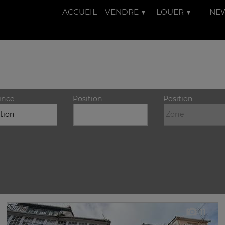
ACCUEIL
VENDRE
LOUER
NE
ince
Position
Position
11