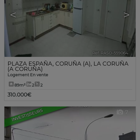
<
>
Ref. RASO-559064
🔗
PLAZA ESPAÑA
,
CORUÑA (A)
,
LA CORUÑA
(A CORUÑA)
Logement En vente
89m²
2
2
310.000€
INVESTISSEURS
7