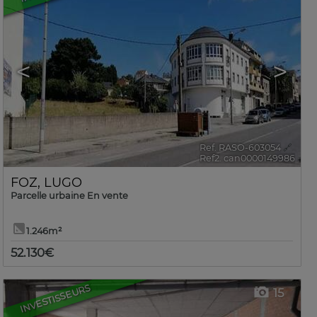
<
>
Ref. RASO-603054
🔗
Ref2. can0000149986
FOZ
,
LUGO
Parcelle urbaine En vente
1.246m²
52.130€
INVESTISSEURS
15