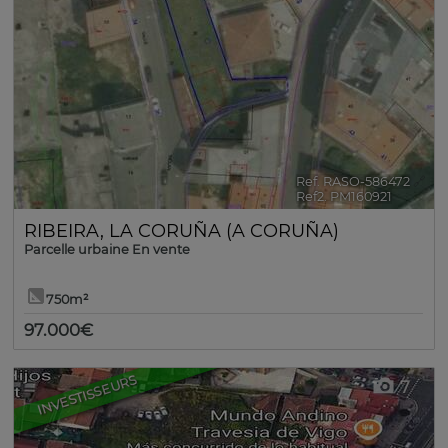
Ref. RASO-586472
🔗
Ref2. PM160921
RIBEIRA
,
LA CORUÑA (A CORUÑA)
Parcelle urbaine En vente
750m²
97.000€
INVESTISSEURS
7