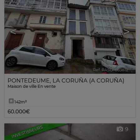
<
>
Ref. RASO-603812
🔗
PONTEDEUME
,
LA CORUÑA (A CORUÑA)
Maison de ville En vente
142m²
60.000€
INVESTISSEURS
9