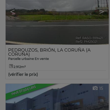
<
>
Ref. RASO-559421
🔗
Ref2. PM25021
PEDROUZOS
,
BRIÓN
,
LA CORUÑA (A
CORUÑA)
Parcelle urbaine En vente
2.912m²
(vérifier le prix)
INVESTISSEURS
15