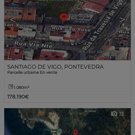
<
>
Ref. RASO-565098
🔗
Ref2. ali0000139366
SANTIAGO DE VIGO
,
PONTEVEDRA
Parcelle urbaine En vente
1.080m²
178.190€
13