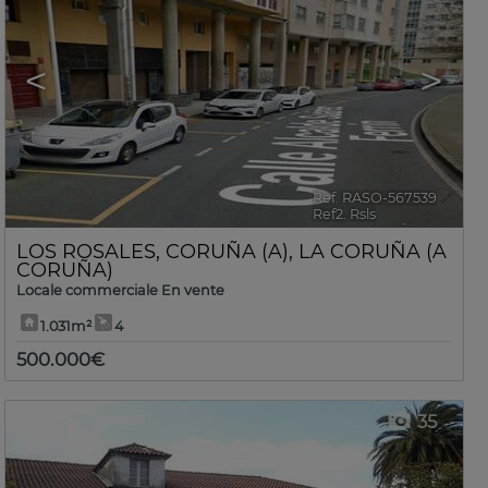
<
>
Ref. RASO-567539
🔗
Ref2. Rsls
LOS ROSALES
,
CORUÑA (A)
,
LA CORUÑA (A
CORUÑA)
Locale commerciale En vente
1.031m²
4
500.000€
35