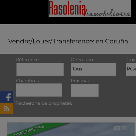
Vendre/Louer/Transference: en Coruña
Réference
Opération
Prov
Chambres
Prix max.
Recherche de proprietés
INVESTISSEURS
10