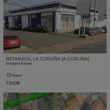
<
>
Ref. RASO-588546
🔗
Ref2. AnBtz
BETANZOS
,
LA CORUÑA (A CORUÑA)
Entrepot À louer
764m²
7.500€
INVESTISSEURS
1