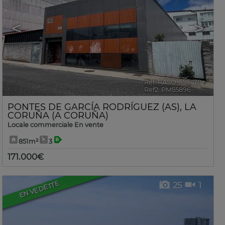
<
>
Ref. RASO-559478
🔗
Ref2. PM55896
PONTES DE GARCÍA RODRÍGUEZ (AS)
,
LA
CORUÑA (A CORUÑA)
Locale commerciale En vente
851m²
3
171.000€
EN VEDETTE
25
1