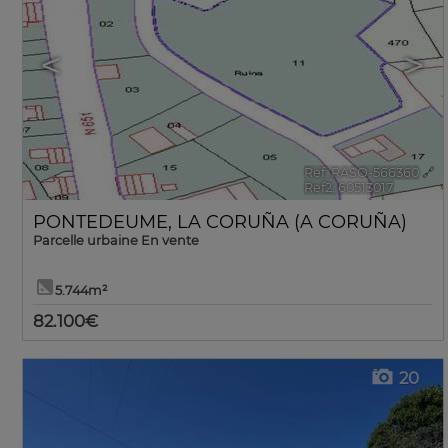
<
>
Ref. RASO-566360
🔗
Ref2. 60513017
PONTEDEUME
,
LA CORUÑA (A CORUÑA)
Parcelle urbaine En vente
5.744m²
82.100€
20