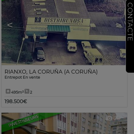
CONTACT
<
>
Ref. RASO-588108
🔗
Ref2. AnNvRx
RIANXO
,
LA CORUÑA (A CORUÑA)
Entrepot En vente
495m²
2
198.500€
INVESTISSEURS
20