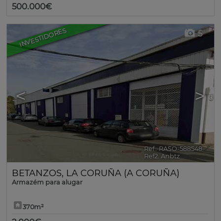
500.000€
INVESTIDORES
5
<
>
Ref.. RASO-588548
🔗
Ref2. Anbtz
BETANZOS
,
LA CORUÑA (A CORUÑA)
Armazém para alugar
370m²