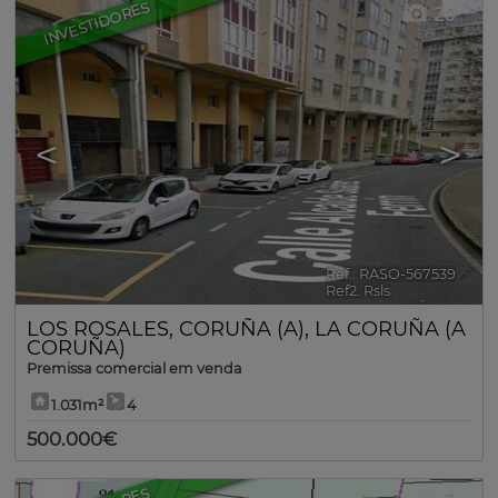
INVESTIDORES
20
<
>
Ref.. RASO-567539
🔗
Ref2. Rsls
LOS ROSALES
,
CORUÑA (A)
,
LA CORUÑA (A
CORUÑA)
Premissa comercial em venda
1.031m²
4
500.000€