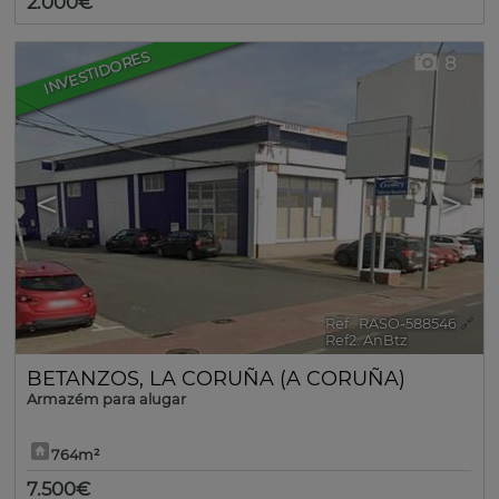
2.000€
INVESTIDORES
8
<
>
Ref.. RASO-588546
🔗
Ref2. AnBtz
BETANZOS
,
LA CORUÑA (A CORUÑA)
Armazém para alugar
764m²
7.500€