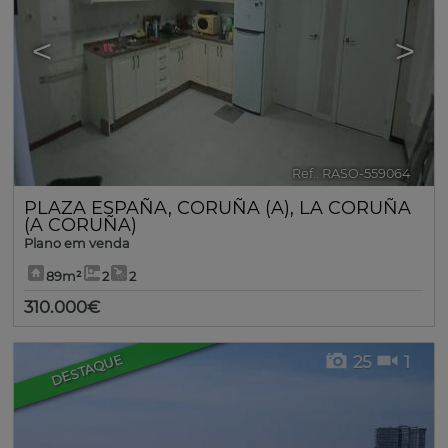
<
>
Ref.. RASO-559064
🔗
PLAZA ESPAÑA
,
CORUÑA (A)
,
LA CORUÑA
(A CORUÑA)
Plano em venda
89m²
2
2
310.000€
DESTAQUE
25
1