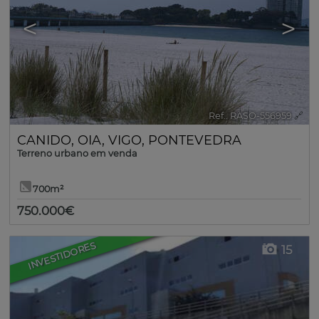
<
>
Ref.. RASO-556959
🔗
CANIDO
,
OIA
,
VIGO
,
PONTEVEDRA
Terreno urbano em venda
700m²
750.000€
INVESTIDORES
15