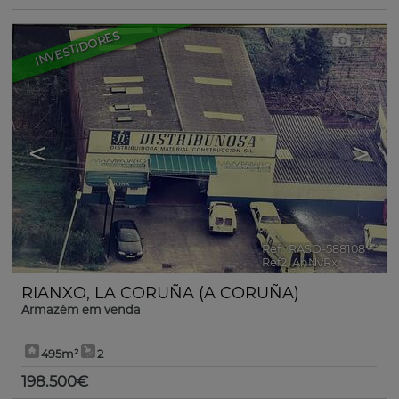
INVESTIDORES
7
<
>
Ref.. RASO-588108
🔗
Ref2. AnNvRx
RIANXO
,
LA CORUÑA (A CORUÑA)
Armazém em venda
495m²
2
198.500€