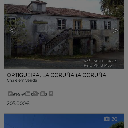
<
>
Ref.. RASO-564505
🔗
Ref2. PM134450
ORTIGUEIRA
,
LA CORUÑA (A CORUÑA)
Chalé em venda
614m²
3
1
3
205.000€
20