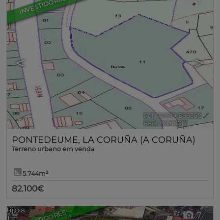
INVESTIDORES
9
<
>
Ref.. RASO-566360
🔗
Ref2. 60513017
PONTEDEUME
,
LA CORUÑA (A CORUÑA)
Terreno urbano em venda
5.744m²
82.100€
INVESTIDORES
7