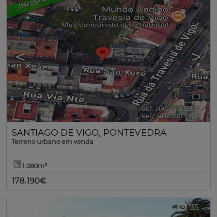
<
>
Ref.. RASO-565098
🔗
Ref2. ali0000139366
SANTIAGO DE VIGO
,
PONTEVEDRA
Terreno urbano em venda
1.080m²
178.190€
35