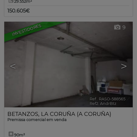
29.552m²
150.605€
INVESTIDORES
9
<
>
Ref.. RASO-588565
🔗
Ref2. AndrBtz
BETANZOS
,
LA CORUÑA (A CORUÑA)
Premissa comercial em venda
90m²