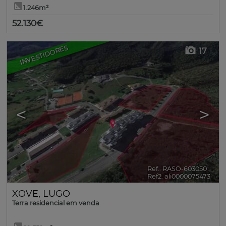
1.246m²
52.130€
INVESTIDORES
17
<
>
Ref.. RASO-603050
🔗
Ref2. ali0000075473
XOVE
,
LUGO
Terra residencial em venda