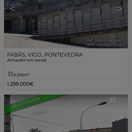
<
>
Ref.. RASO-542240
🔗
Ref2. can0000134047
FABÁS
,
VIGO
,
PONTEVEDRA
Armazém em venda
6.500m²
1.299.000€
INVESTIDORES
7