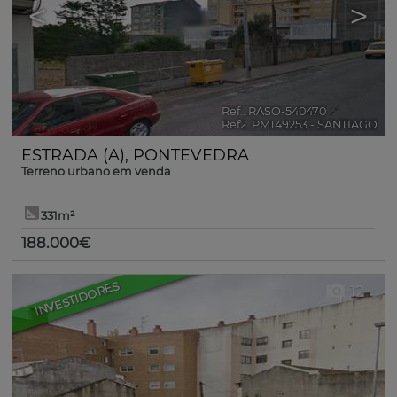
<
>
Ref.. RASO-540470
🔗
Ref2. PM149253 - SANTIAGO
ESTRADA (A)
,
PONTEVEDRA
Terreno urbano em venda
331m²
188.000€
INVESTIDORES
12