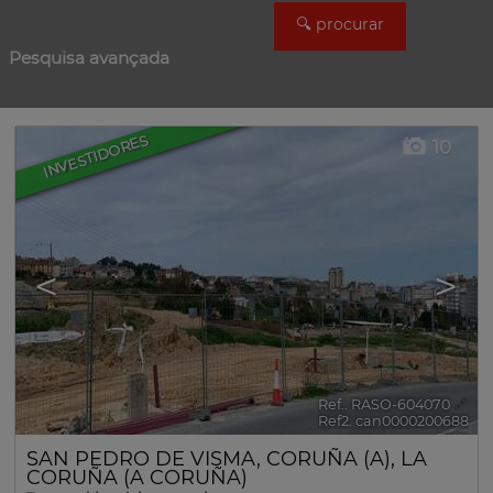
Pesquisa avançada
INVESTIDORES
10
<
>
Ref.. RASO-604070
🔗
Ref2. can0000200688
SAN PEDRO DE VISMA
,
CORUÑA (A)
,
LA
CORUÑA (A CORUÑA)