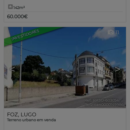
142m²
60.000€
INVESTIDORES
11
<
>
Ref.. RASO-603054
🔗
Ref2. can0000149986
FOZ
,
LUGO
Terreno urbano em venda