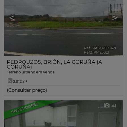
<
>
Ref.. RASO-559421
🔗
Ref2. PM25021
PEDROUZOS
,
BRIÓN
,
LA CORUÑA (A
CORUÑA)
Terreno urbano em venda
2.912m²
(Consultar preço)
INVESTIDORES
41