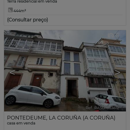
Terra residencial em venda
444m²
(Consultar preço)
11
<
>
Ref.. RASO-603812
🔗
PONTEDEUME
,
LA CORUÑA (A CORUÑA)
casa em venda