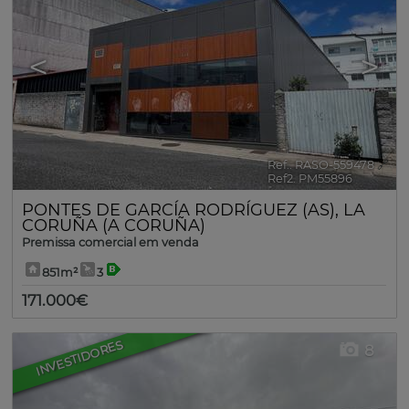
<
>
Ref.. RASO-559478
🔗
Ref2. PM55896
PONTES DE GARCÍA RODRÍGUEZ (AS)
,
LA
CORUÑA (A CORUÑA)
Premissa comercial em venda
851m²
3
171.000€
INVESTIDORES
8