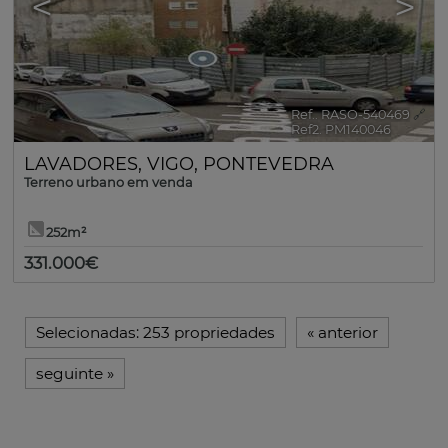
<
>
Ref.. RASO-540469
🔗
Ref2. PM140046
LAVADORES
,
VIGO
,
PONTEVEDRA
Terreno urbano em venda
252m²
331.000€
Selecionadas:
253 propriedades
«
anterior
seguinte
»