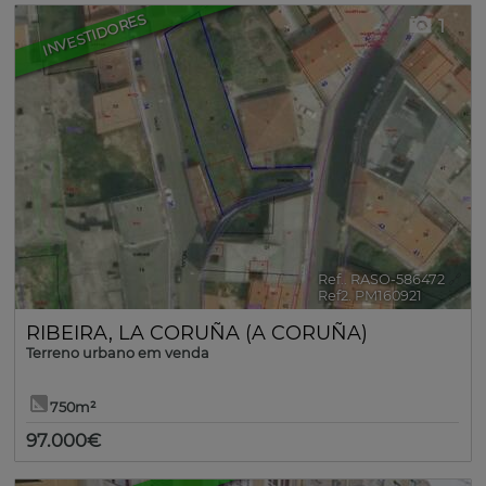
INVESTIDORES
1
Ref.. RASO-586472
🔗
Ref2. PM160921
RIBEIRA
,
LA CORUÑA (A CORUÑA)
Terreno urbano em venda
750m²
97.000€