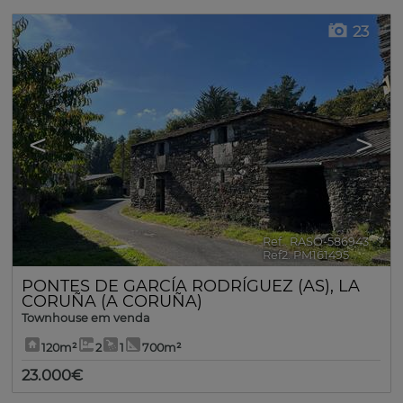
23
<
>
Ref.. RASO-586943
🔗
Ref2. PM161495
PONTES DE GARCÍA RODRÍGUEZ (AS)
,
LA
CORUÑA (A CORUÑA)
Townhouse em venda
120m²
2
1
700m²
23.000€