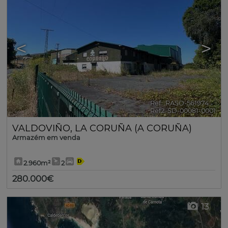
<
>
Ref.. RASO-561974
🔗
Ref2. SD-00081-0001
VALDOVIÑO
,
LA CORUÑA (A CORUÑA)
Armazém em venda
2.960m²
2
280.000€
13