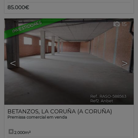
85.000€
INVESTIDORES
15
<
>
Ref.. RASO-588563
🔗
Ref2. Anbet
BETANZOS
,
LA CORUÑA (A CORUÑA)
Premissa comercial em venda
2.000m²