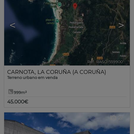
<
>
Ref.. RASO-559900
🔗
CARNOTA
,
LA CORUÑA (A CORUÑA)
Terreno urbano em venda
999m²
45.000€
21