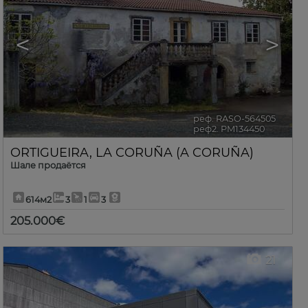
<
>
реф. RASO-564505
🔗
реф2. PM134450
ORTIGUEIRA
,
LA CORUÑA (A CORUÑA)
Шале продаётся
614м2
3
1
3
205.000€
21