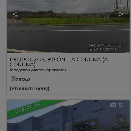
<
>
реф. RASO-559421
🔗
реф2. PM25021
PEDROUZOS
,
BRIÓN
,
LA CORUÑA (A
CORUÑA)
Городской участок продаётся
2.912м2
(Уточните цену)
ИНВЕСТОРЫ
15