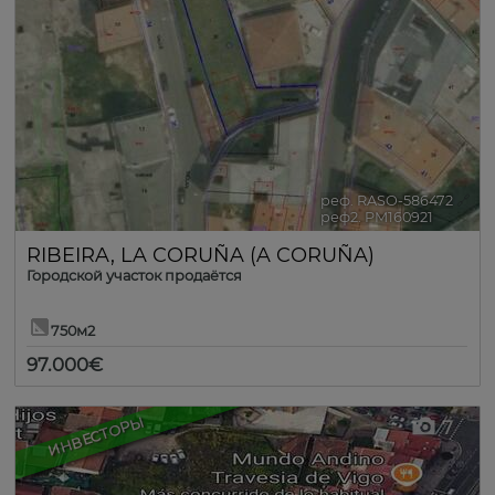
реф. RASO-586472
🔗
реф2. PM160921
RIBEIRA
,
LA CORUÑA (A CORUÑA)
Городской участок продаётся
750м2
97.000€
ИНВЕСТОРЫ
7