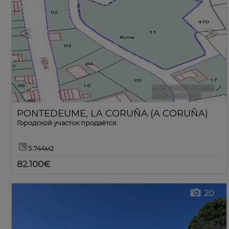
<
>
реф. RASO-566360
🔗
реф2. 60513017
PONTEDEUME
,
LA CORUÑA (A CORUÑA)
Городской участок продаётся
5.744м2
82.100€
20