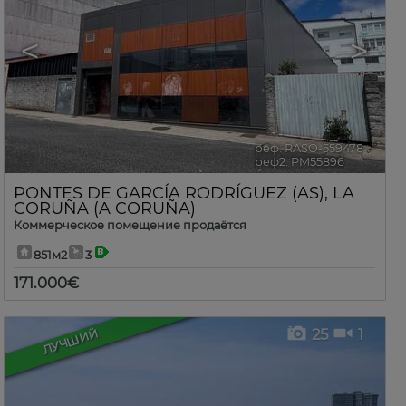
<
>
реф. RASO-559478
🔗
реф2. PM55896
PONTES DE GARCÍA RODRÍGUEZ (AS)
,
LA
CORUÑA (A CORUÑA)
Коммерческое помещение продаётся
851м2
3
171.000€
25
1
ЛУЧШИЙ