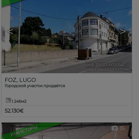
<
>
реф. RASO-603054
🔗
реф2. can0000149986
FOZ
,
LUGO
Городской участок продаётся
1.246м2
52.130€
ИНВЕСТОРЫ
15