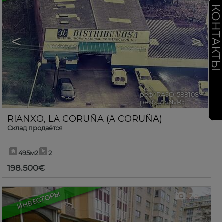
КОНТАКТ
<
>
реф. RASO-588108
🔗
реф2. AnNvRx
RIANXO
,
LA CORUÑA (A CORUÑA)
Склад продаётся
495м2
2
198.500€
ИНВЕСТОРЫ
20