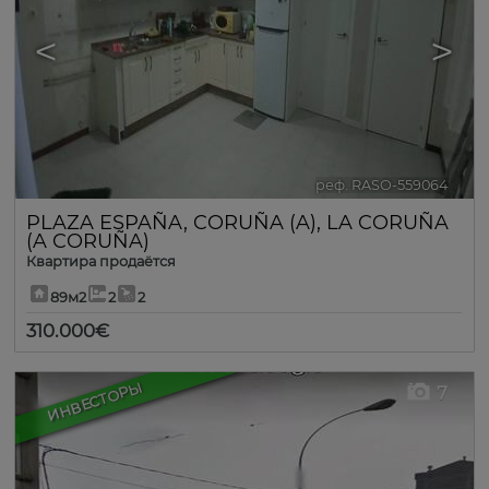
<
>
реф. RASO-559064
🔗
PLAZA ESPAÑA
,
CORUÑA (A)
,
LA CORUÑA
(A CORUÑA)
Квартира продаётся
89м2
2
2
310.000€
ИНВЕСТОРЫ
7