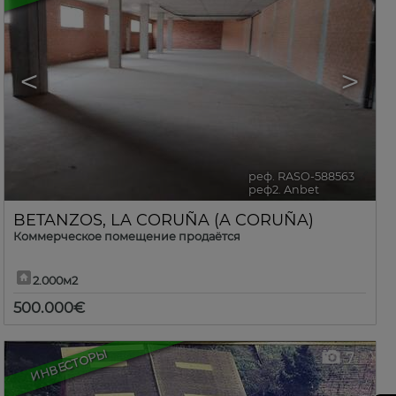
<
>
реф. RASO-588563
🔗
реф2. Anbet
BETANZOS
,
LA CORUÑA (A CORUÑA)
Коммерческое помещение продаётся
2.000м2
500.000€
ИНВЕСТОРЫ
7