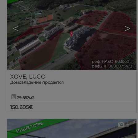
<
>
реф. RASO-603050
🔗
реф2. ali0000075473
XOVE
,
LUGO
Домовладение продаётся
29.552м2
150.605€
ИНВЕСТОРЫ
5