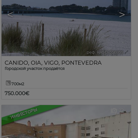
<
>
реф. RASO-556959
🔗
CANIDO
,
OIA
,
VIGO
,
PONTEVEDRA
Городской участок продаётся
700м2
750.000€
ИНВЕСТОРЫ
12