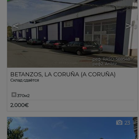
<
>
реф. RASO-588548
🔗
реф2. Anbtz
BETANZOS
,
LA CORUÑA (A CORUÑA)
Склад сдаётся
370м2
2.000€
23