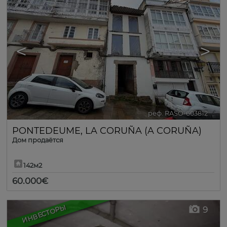
<
>
реф. RASO-603812
🔗
PONTEDEUME
,
LA CORUÑA (A CORUÑA)
Дом продаётся
142м2
60.000€
ИНВЕСТОРЫ
9