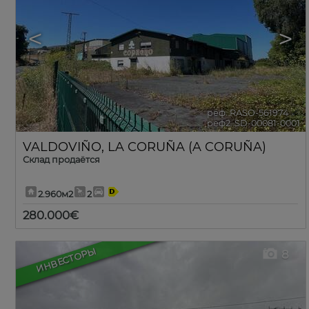
<
>
реф. RASO-561974
🔗
реф2. SD-00081-0001
VALDOVIÑO
,
LA CORUÑA (A CORUÑA)
Склад продаётся
2.960м2
2
280.000€
ИНВЕСТОРЫ
8