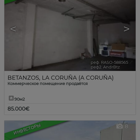
<
>
реф. RASO-588565
🔗
реф2. AndrBtz
BETANZOS
,
LA CORUÑA (A CORUÑA)
Коммерческое помещение продаётся
90м2
85.000€
ИНВЕСТОРЫ
8