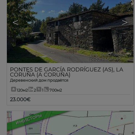
<
>
реф. RASO-586943
🔗
реф2. PM161495
PONTES DE GARCÍA RODRÍGUEZ (AS)
,
LA
CORUÑA (A CORUÑA)
Деревенский дом продаётся
120м2
2
1
700м2
23.000€
ИНВЕСТОРЫ
9