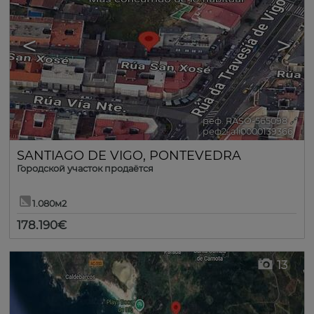
<
>
реф. RASO-565098
🔗
реф2. ali0000139366
SANTIAGO DE VIGO
,
PONTEVEDRA
Городской участок продаётся
1.080м2
178.190€
13