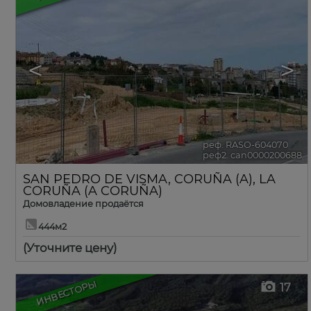
<
>
реф. RASO-604070
🔗
реф2. can0000200688
SAN PEDRO DE VISMA
,
CORUÑA (A)
,
LA
CORUÑA (A CORUÑA)
Домовладение продаётся
444м2
(Уточните цену)
ИНВЕСТОРЫ
17