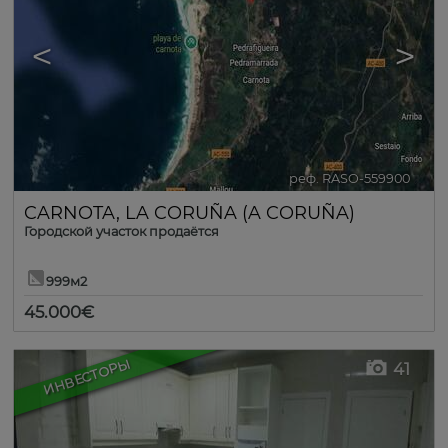
<
>
реф. RASO-559900
🔗
CARNOTA
,
LA CORUÑA (A CORUÑA)
Городской участок продаётся
999м2
45.000€
ИНВЕСТОРЫ
41