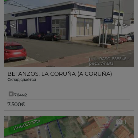
<
>
реф. RASO-588546
🔗
реф2. AnBtz
BETANZOS
,
LA CORUÑA (A CORUÑA)
Склад сдаётся
764м2
7.500€
ИНВЕСТОРЫ
1