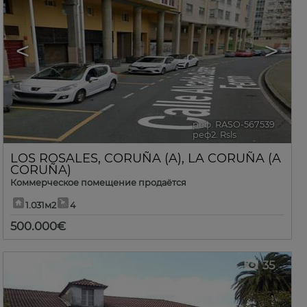
<
>
реф. RASO-567539
🔗
реф2. Rsls
LOS ROSALES
,
CORUÑA (A)
,
LA CORUÑA (A
CORUÑA)
Коммерческое помещение продаётся
1.031м2
4
500.000€
35