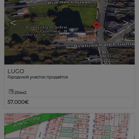
<
>
реф. RASO-492940
🔗
реф2. 60502241
LUGO
Городской участок продаётся
254м2
57.000€
ИНВЕСТОРЫ
11