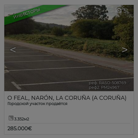
ИНВЕСТОРЫ
5
<
>
реф. RASO-508769
🔗
реф2. PM24967
O FEAL
,
NARÓN
,
LA CORUÑA (A CORUÑA)
Городской участок продаётся
3.352м2
285.000€