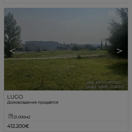
21
<
>
реф. RASO-517924
🔗
реф2. SBRE-0180332
LUGO
Домовладение продаётся
21.000м2
412.200€