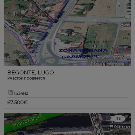
<
>
реф. RASO-492941
🔗
реф2. 60452029
BEGONTE
,
LUGO
Участок продаётся
1.234м2
67.500€
ИНВЕСТОРЫ
13