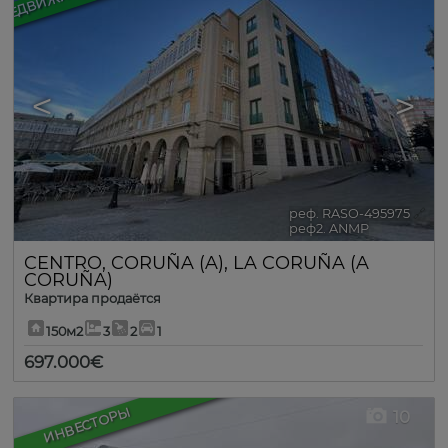
<
>
реф. RASO-495975
🔗
реф2. ANMP
CENTRO
,
CORUÑA (A)
,
LA CORUÑA (A
CORUÑA)
Квартира продаётся
150м2
3
2
1
697.000€
ИНВЕСТОРЫ
10