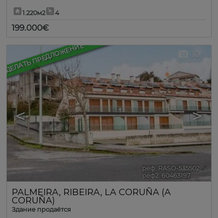
1.220м2
4
199.000€
СДЕЛАТЬ ПРЕДЛОЖЕНИЕ
10
<
>
реф. RASO-535502
🔗
реф2. 60463197
PALMEIRA
,
RIBEIRA
,
LA CORUÑA (A
CORUÑA)
Здание продаётся