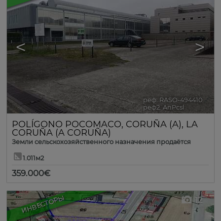
<
>
реф. RASO-494410
🔗
реф2. AnPcsl
POLÍGONO POCOMACO
,
CORUÑA (A)
,
LA
CORUÑA (A CORUÑA)
Земли сельскохозяйственного назначения продаётся
1.011м2
359.000€
ИНВЕСТОРЫ
12