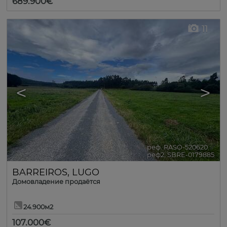
689.900€
11
<
>
реф. RASO-520620
🔗
реф2. SBRE-0179885
BARREIROS
,
LUGO
Домовладение продаётся
24.900м2
107.000€