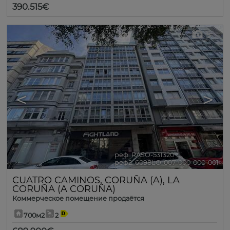
390.515€
5
<
>
реф. RASO-531320
🔗
реф2. 6098LO-007-000-000-001
CUATRO CAMINOS
,
CORUÑA (A)
,
LA
CORUÑA (A CORUÑA)
Коммерческое помещение продаётся
700м2
2