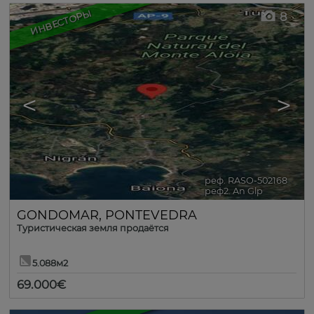
ИНВЕСТОРЫ
8
<
>
реф. RASO-502168
🔗
реф2. An Glp
GONDOMAR
,
PONTEVEDRA
Туристическая земля продаётся
5.088м2
69.000€