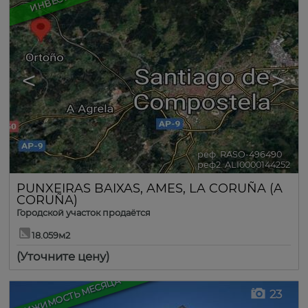
<
>
реф. RASO-496490
🔗
реф2. ALI0000144252
PUNXEIRAS BAIXAS
,
AMES
,
LA CORUÑA (A
CORUÑA)
Городской участок продаётся
18.059м2
(Уточните цену)
НЕДВИЖИМОСТЬ МЕСЯЦА
23