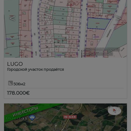
<
>
реф. RASO-492666
🔗
реф2. 60521439
LUGO
Городской участок продаётся
506м2
178.000€
ИНВЕСТОРЫ
13