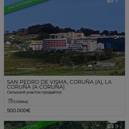
ЭКСКЛЮЗИВНЫЙ
4
<
>
реф. RASO-501553
🔗
реф2. AnPtr
SAN PEDRO DE VISMA
,
CORUÑA (A)
,
LA
CORUÑA (A CORUÑA)
Сельский участок продаётся
5.049м2
500.000€
ИНВЕСТОРЫ
9