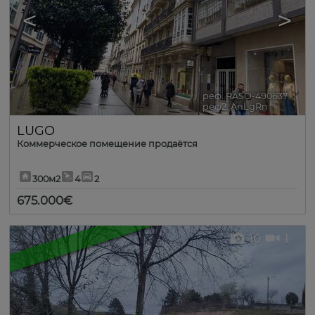
<
>
реф. RASO-490637
🔗
реф2. AnLgRn
LUGO
Коммерческое помещение продаётся
300м2
4
2
675.000€
10
1