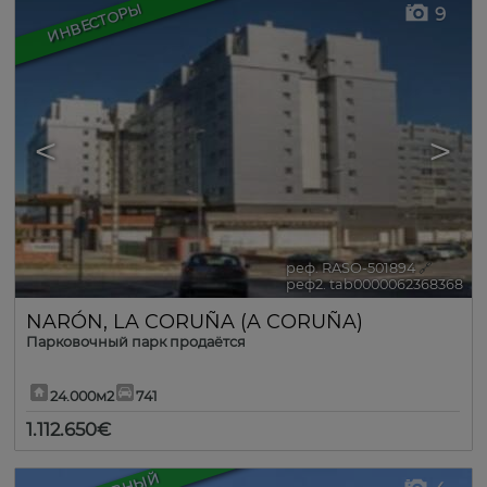
ИНВЕСТОРЫ
9
<
>
реф. RASO-501894
🔗
реф2. tab0000062368368
NARÓN
,
LA CORUÑA (A CORUÑA)
Парковочный парк продаётся
24.000м2
741
1.112.650€