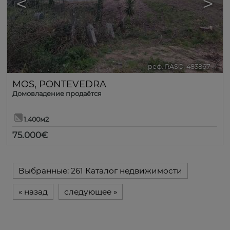
<
>
реф. RASO-483867
🔗
MOS
,
PONTEVEDRA
Домовладение продаётся
1.400м2
75.000€
Выбранные:
261 Каталог недвижимости
«
назад
следующее
»