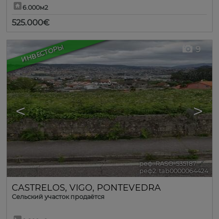
6.000м2
525.000€
ИНВЕСТОРЫ
9
<
>
реф. RASO-535187
🔗
реф2. tab0000064424
CASTRELOS
,
VIGO
,
PONTEVEDRA
Сельский участок продаётся