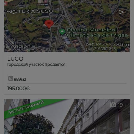
<
>
реф. RASO-492660
🔗
реф2. 60501248
LUGO
Городской участок продаётся
889м2
195.000€
ЭКСКЛЮЗИВНЫЙ
19