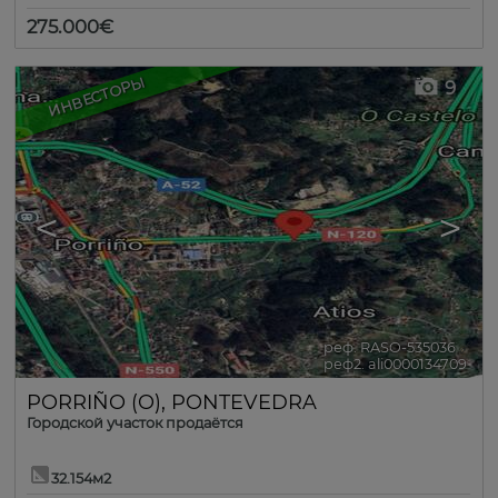
275.000€
ИНВЕСТОРЫ
9
<
>
реф. RASO-535036
🔗
реф2. ali0000134709
PORRIÑO (O)
,
PONTEVEDRA
Городской участок продаётся
32.154м2