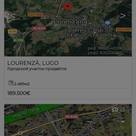
<
>
реф. RASO-492663
🔗
реф2. 60522446
LOURENZÁ
,
LUGO
Городской участок продаётся
2.489м2
189.500€
ИНВЕСТОРЫ
13