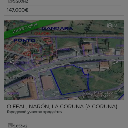
9.200м2
147.000€
ИНВЕСТОРЫ
7
<
>
реф. RASO-535040
🔗
реф2. PM69192
O FEAL
,
NARÓN
,
LA CORUÑA (A CORUÑA)
Городской участок продаётся
5.653м2