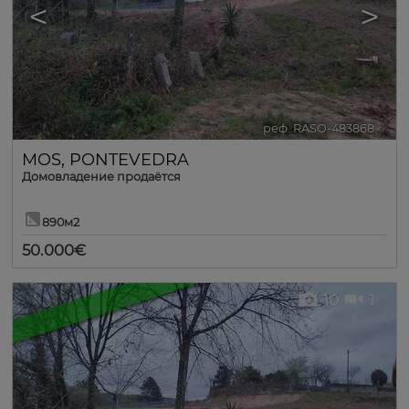
<
>
реф. RASO-483868
🔗
MOS
,
PONTEVEDRA
Домовладение продаётся
890м2
50.000€
10
1