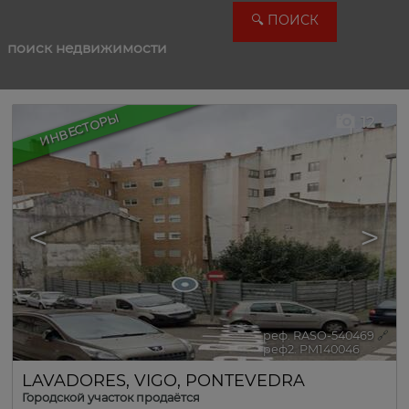
поиск недвижимости
ИНВЕСТОРЫ
12
<
>
реф. RASO-540469
🔗
реф2. PM140046
LAVADORES
,
VIGO
,
PONTEVEDRA
Городской участок продаётся