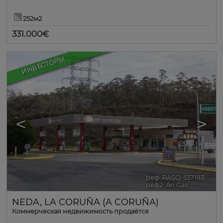
252м2
331.000€
ИНВЕСТОРЫ
13
<
>
реф. RASO-537183
🔗
реф2. An Gas
NEDA
,
LA CORUÑA (A CORUÑA)
Коммерческая недвижимость продаётся