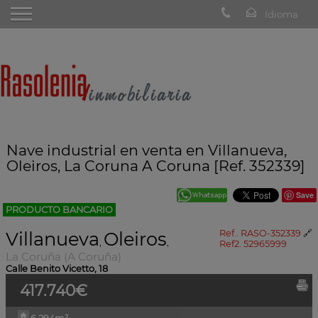
Nave industrial en venta en Villanueva,
Oleiros, La Coruna A Coruna [Ref. 352339]
Save
PRODUCTO BANCARIO
Villanueva
Oleiros
Ref.. RASO-352339
🔗
,
,
Ref2. 52965999
La Coruña (A Coruña)
Calle Benito Vicetto, 18
417.740€