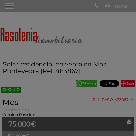
Solar residencial en venta en Mos,
Pontevedra [Ref. 483867]
Save
CHOLLO
Mos
Ref.. RASO-483867
🔗
,
Pontevedra
Camino Rosalino
75.000€