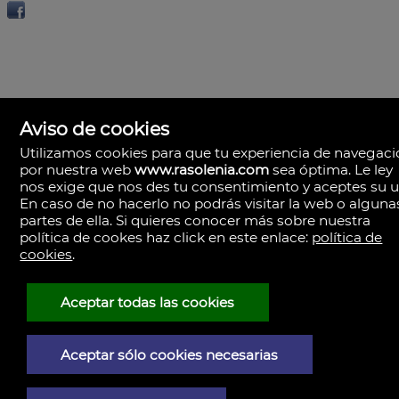
Aviso de cookies
Utilizamos cookies para que tu experiencia de navegac
por nuestra web
www.rasolenia.com
sea óptima. Le ley
nos exige que nos des tu consentimiento y aceptes su u
En caso de no hacerlo no podrás visitar la web o alguna
partes de ella. Si quieres conocer más sobre nuestra
política de cookes haz click en este enlace:
política de
cookies
.
Rasolenia Inmobiliaria
Calle Vista, 24-bj A.
15003 Coruña (A), la Coruña
España
Aceptar todas las cookies
981217673
Aceptar sólo cookies necesarias
Aviso Legal
Política de privacidad