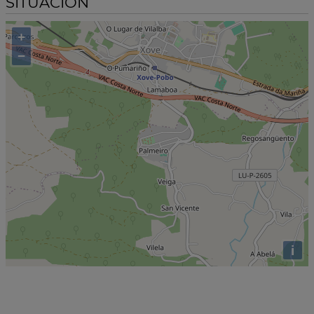
SITUACIÓN
+
−
i