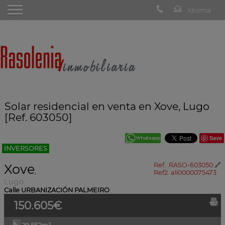
Solar residencial en venta en Xove, Lugo
[Ref. 603050]
Save
INVERSORES
Xove
Ref.. RASO-603050
🔗
,
Ref2. ali0000075473
Lugo
Calle URBANIZACIÓN PALMEIRO
150.605€