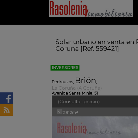
Solar urbano en venta en 
Coruna [Ref. 559421]
INVERSORES
Brión
Pedrouzos
,
,
La Coruña (A Coruña)
Avenida Santa Minia, 51
(Consultar precio)
2.912m²