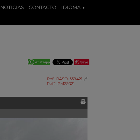
NOTICIAS
CONTACTO
IDIOMA
Save
Ref.. RASO-559421
🔗
Ref2. PM25021