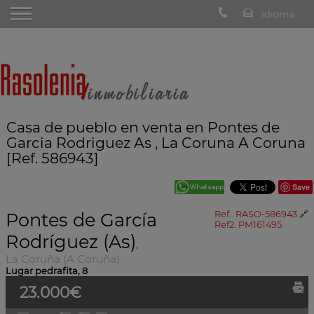
Casa de pueblo en venta en Pontes de
Garcia Rodriguez As , La Coruna A Coruna
[Ref. 586943]
Save
Pontes de García
Ref.. RASO-586943
🔗
Ref2. PM161495
Rodríguez (As)
,
La Coruña (A Coruña)
Lugar pedrafita, 8
23.000€