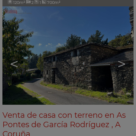
120m²
2
1
700m²
<
>
Venta de casa con terreno en As
Pontes de García Rodríguez , A
Coruña