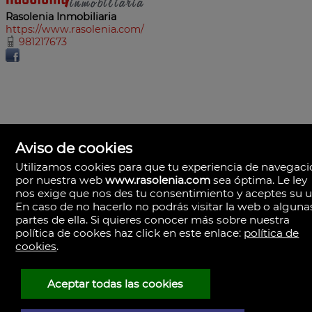
Rasolenia Inmobiliaria
https://www.rasolenia.com/
981217673
Aviso de cookies
Utilizamos cookies para que tu experiencia de navegac
por nuestra web
www.rasolenia.com
sea óptima. Le ley
nos exige que nos des tu consentimiento y aceptes su u
En caso de no hacerlo no podrás visitar la web o alguna
partes de ella. Si quieres conocer más sobre nuestra
política de cookes haz click en este enlace:
política de
cookies
.
Rasolenia Inmobiliaria
Calle Vista, 24-bj A.
15003 Coruña (A), la Coruña
España
Aceptar todas las cookies
981217673