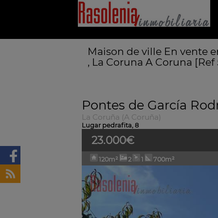
Maison de ville En vente 
, La Coruna A Coruna [Ref
Pontes de García Rodr
La Coruña (A Coruña)
Lugar pedrafita, 8
23.000€
120m²
2
1
700m²