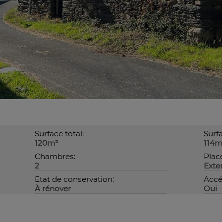
Surface total:
Surfa
120m²
114m
Chambres:
Plac
2
Exte
Etat de conservation:
Accé
À rénover
Oui