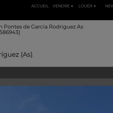
ACCUEIL
VENDRE
LOUER
NE
en Pontes de Garcia Rodriguez As
 586943]
íguez (As)
,