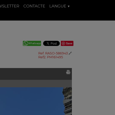
WSLETTER
CONTACTE
LANGUE
Save
Ref. RASO-586943
🔗
Ref2. PM161495