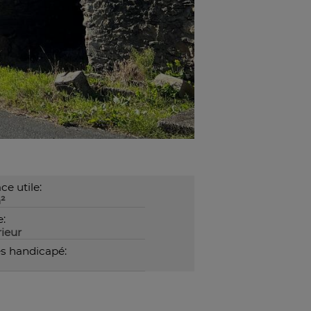
ce utile:
²
e:
rieur
s handicapé: