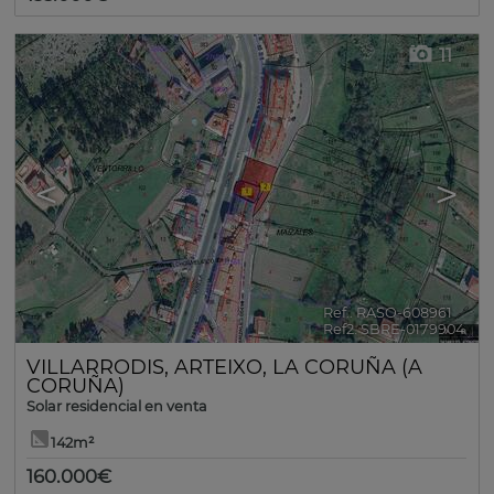
11
<
>
Ref.. RASO-608961
🔗
Ref2. SBRE-0179904
VILLARRODIS
,
ARTEIXO
,
LA CORUÑA (A
CORUÑA)
Solar residencial en venta
142m²
160.000€