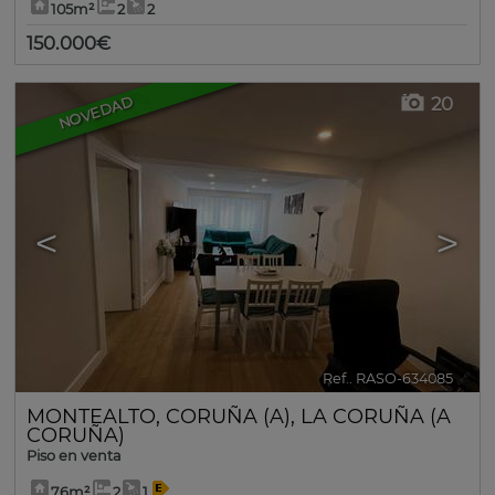
105m²
2
2
150.000€
20
NOVEDAD
<
>
Ref.. RASO-634085
🔗
MONTEALTO
,
CORUÑA (A)
,
LA CORUÑA (A
CORUÑA)
Piso en venta
76m²
2
1