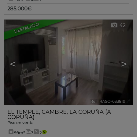
285.000€
DESTACADO
42
<
>
Ref.. RASO-633819
🔗
EL TEMPLE
,
CAMBRE
,
LA CORUÑA (A
CORUÑA)
Piso en venta
99m²
3
2