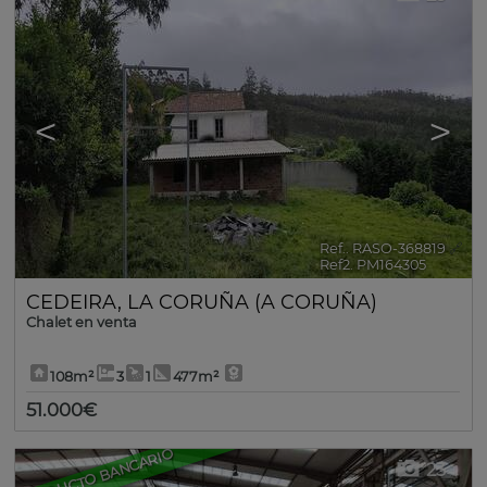
<
>
Ref.. RASO-368819
🔗
Ref2. PM164305
CEDEIRA
,
LA CORUÑA (A CORUÑA)
Chalet en venta
108m²
3
1
477m²
51.000€
PRODUCTO BANCARIO
23