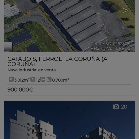
<
>
Ref.. RASO-628280
🔗
Ref2. NAVE FERROL
CATABOIS
,
FERROL
,
LA CORUÑA (A
CORUÑA)
Nave industrial en venta
3.012m²
12
8.700m²
900.000€
20