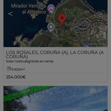
<
>
Ref.. RASO-633901
🔗
Ref2. srb0000017938
LOS ROSALES
,
CORUÑA (A)
,
LA CORUÑA (A
CORUÑA)
Solar rústico/agrícola en venta
9.920m²
254.000€
EXCLUSIVA
22