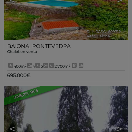
<
>
Ref.. RASO-609712
🔗
Ref2. Baiona
BAIONA
,
PONTEVEDRA
Chalet en venta
400m²
4
5
2.700m²
695.000€
INVERSORES
5
<
>