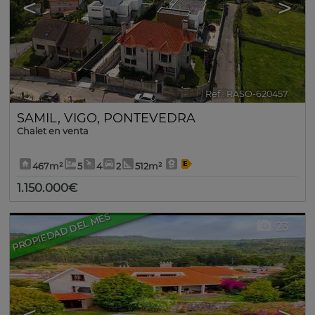
<
>
Ref.. RASO-620457
🔗
SAMIL
,
VIGO
,
PONTEVEDRA
Chalet en venta
467m²
5
4
2
512m²
1.150.000€
PROPIEDAD DEL MES
23