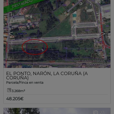
DESTACADO
5
<
>
Ref.. RASO-378645
🔗
Ref2. ALI0000134982
EL PONTO
,
NARÓN
,
LA CORUÑA (A
CORUÑA)
Parcela/Finca en venta
3.268m²
48.205€
23