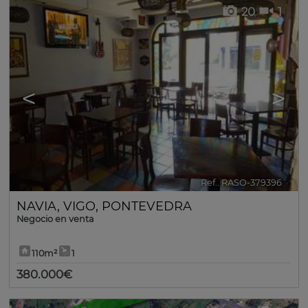
20
1
<
>
Ref.. RASO-379396
🔗
NAVIA
,
VIGO
,
PONTEVEDRA
Negocio en venta
110m²
1
380.000€