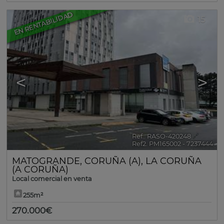
EN RENTABILIDAD
15
<
>
Ref.. RASO-420248
🔗
Ref2. PM165002 - 7237444
MATOGRANDE
,
CORUÑA (A)
,
LA CORUÑA
(A CORUÑA)
Local comercial en venta
255m²
270.000€