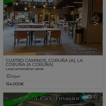
<
>
Ref.. RASO-331114
🔗
Ref2. PM106978
CUATRO CAMINOS
,
CORUÑA (A)
,
LA
CORUÑA (A CORUÑA)
Local comercial en venta
172m²
154.000€
10
OCASIÓN