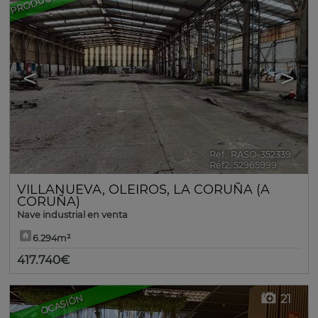
<
>
Ref.. RASO-352339
🔗
Ref2. 52965999
VILLANUEVA
,
OLEIROS
,
LA CORUÑA (A
CORUÑA)
Nave industrial en venta
6.294m²
417.740€
21
OCASIÓN