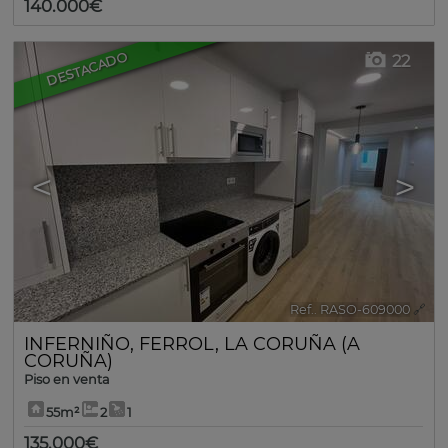
140.000€
DESTACADO
22
<
>
Ref.. RASO-609000
🔗
INFERNIÑO
,
FERROL
,
LA CORUÑA (A
CORUÑA)
Piso en venta
55m²
2
1
135.000€