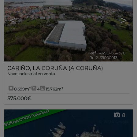
<
>
Ref.. RASO-634378
🔗
Ref2. 35000013
CARIÑO
,
LA CORUÑA (A CORUÑA)
Nave industrial en venta
8.699m²
4
15.762m²
575.000€
BUENA OPORTUNIDAD
8