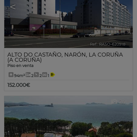
<
>
Ref.. RASO-620918
🔗
ALTO DO CASTAÑO
,
NARÓN
,
LA CORUÑA
(A CORUÑA)
Piso en venta
94m²
2
2
1
152.000€
24