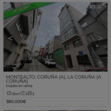
28
NOVEDAD
<
>
Ref.. RASO-406955
🔗
MONTEALTO
,
CORUÑA (A)
,
LA CORUÑA (A
CORUÑA)
Dúplex en venta
131m²
3
3
380.000€