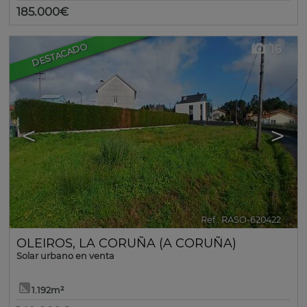
185.000€
DESTACADO
16
<
>
Ref.. RASO-620422
🔗
OLEIROS
,
LA CORUÑA (A CORUÑA)
Solar urbano en venta
1.192m²