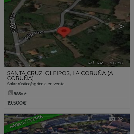
<
>
Ref.. RASO-306258
🔗
SANTA CRUZ
,
OLEIROS
,
LA CORUÑA (A
CORUÑA)
Solar rústico/agrícola en venta
985m²
19.500€
HAGA SU OFERTA
22