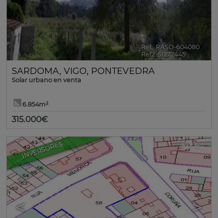
Ref.. RASO-604080
🔗
Ref2. 51272445
SARDOMA
,
VIGO
,
PONTEVEDRA
Solar urbano en venta
6.854m²
315.000€
INVERSORES
6
<
>