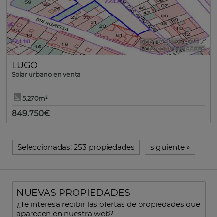
Ref.. RASO-604079
🔗
Ref2. can0000199658
LUGO
Solar urbano en venta
5.270m²
849.750€
Seleccionadas:
253 propiedades
siguiente
»
NUEVAS PROPIEDADES
¿Te interesa recibir las ofertas de propiedades que
aparecen en nuestra web?