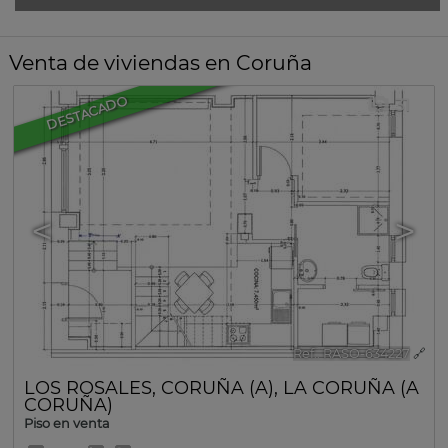
Venta de viviendas en Coruña
DESTACADO
31
<
>
Ref.. RASO-634227
🔗
LOS ROSALES
,
CORUÑA (A)
,
LA CORUÑA (A
CORUÑA)
Piso en venta