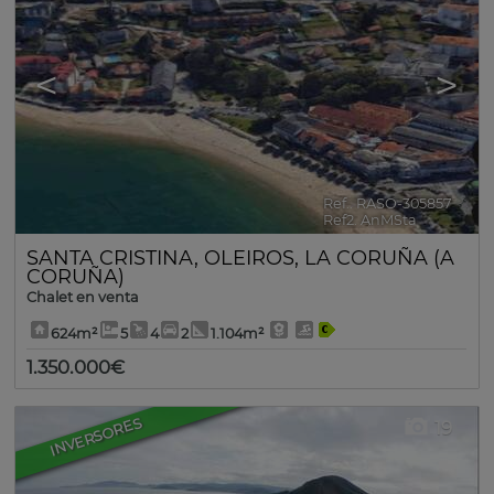
<
>
Ref.. RASO-305857
🔗
Ref2. AnMSta
SANTA CRISTINA
,
OLEIROS
,
LA CORUÑA (A
CORUÑA)
Chalet en venta
624m²
5
4
2
1.104m²
1.350.000€
INVERSORES
19