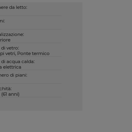
re da letto:
ni:
lizzazione:
riore
 di vetro:
i vetri, Ponte termico
 di acqua calda:
a elettrica
ro di piani:
chità:
 (61 anni)