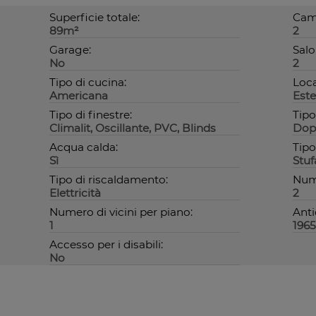
Superficie totale:
Came
89m²
2
Garage:
Salo
No
2
Tipo di cucina:
Loca
Americana
Este
Tipo di finestre:
Tipo
Climalit, Oscillante, PVC, Blinds
Dopp
Acqua calda:
Tipo
Sì
Stuf
Tipo di riscaldamento:
Nume
Elettricità
2
Numero di vicini per piano:
Anti
1
1965
Accesso per i disabili:
No