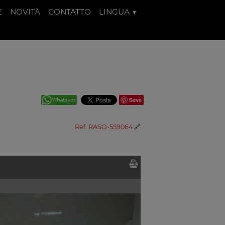
E
NOVITÀ
CONTATTO
LINGUA
Save
Ref. RASO-559064
🔗