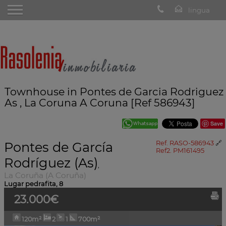
Townhouse in Pontes de Garcia Rodriguez
As , La Coruna A Coruna [Ref 586943]
Save
Pontes de García
Ref. RASO-586943
🔗
Ref2. PM161495
Rodríguez (As)
,
La Coruña (A Coruña)
Lugar pedrafita, 8
23.000€
120m²
2
1
700m²