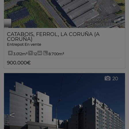
Ref. RASO-628280
🔗
Ref2. NAVE FERROL
CATABOIS
,
FERROL
,
LA CORUÑA (A
CORUÑA)
Entrepot En vente
3.012m²
12
8.700m²
900.000€
20
<
>