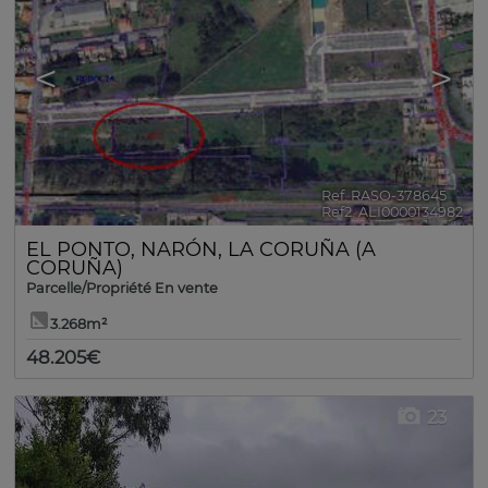
<
>
Ref. RASO-378645
🔗
Ref2. ALI0000134982
EL PONTO
,
NARÓN
,
LA CORUÑA (A
CORUÑA)
Parcelle/Propriété En vente
3.268m²
48.205€
23