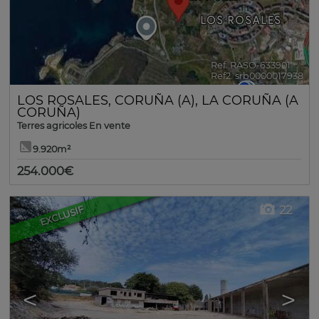
Ref. RASO-633901
🔗
Ref2. srb0000017938
LOS ROSALES
,
CORUÑA (A)
,
LA CORUÑA (A
CORUÑA)
Terres agricoles En vente
9.920m²
254.000€
22
EXCLUSIF
<
>