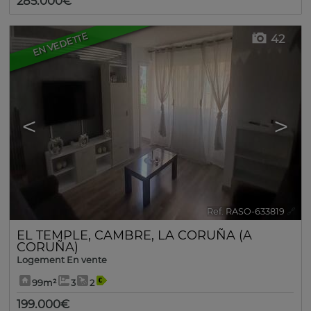
285.000€
EN VEDETTE
42
<
>
Ref. RASO-633819
🔗
EL TEMPLE
,
CAMBRE
,
LA CORUÑA (A
CORUÑA)
Logement En vente
99m²
3
2
199.000€