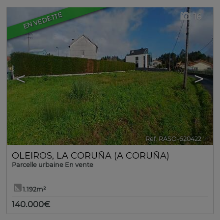
EN VEDETTE
16
<
>
Ref. RASO-620422
🔗
OLEIROS
,
LA CORUÑA (A CORUÑA)
Parcelle urbaine En vente
1.192m²
140.000€