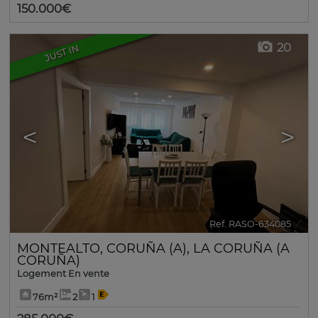
150.000€
20
JUST IN
<
>
Ref. RASO-634085
🔗
MONTEALTO
,
CORUÑA (A)
,
LA CORUÑA (A
CORUÑA)
Logement En vente
76m²
2
1