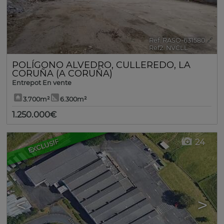
Ref. RASO-631580
🔗
Ref2. NVCLL
POLÍGONO ALVEDRO
,
CULLEREDO
,
LA
CORUÑA (A CORUÑA)
Entrepot En vente
3.700m²
6.300m²
1.250.000€
24
EXCLUSIF
<
>