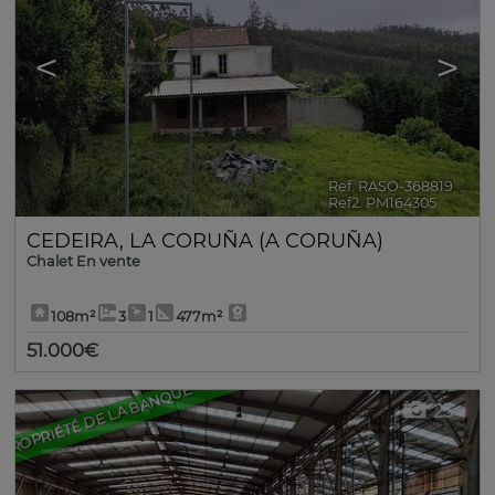
<
>
Ref. RASO-368819
🔗
Ref2. PM164305
CEDEIRA
,
LA CORUÑA (A CORUÑA)
Chalet En vente
108m²
3
1
477m²
51.000€
PROPRIÉTÉ DE LA BANQUE
23