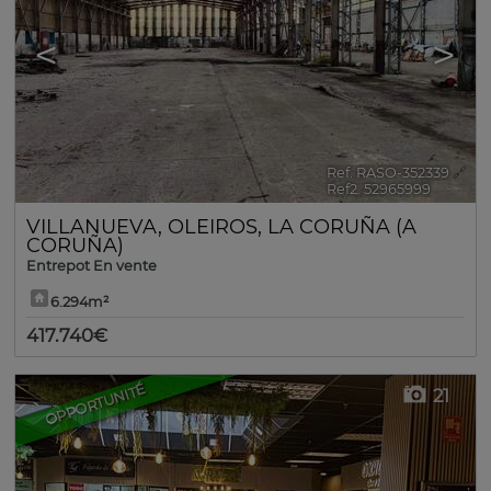
<
>
Ref. RASO-352339
🔗
Ref2. 52965999
VILLANUEVA
,
OLEIROS
,
LA CORUÑA (A
CORUÑA)
Entrepot En vente
6.294m²
417.740€
OPPORTUNITÉ
21