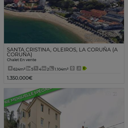
<
>
Ref. RASO-305857
🔗
Ref2. AnMSta
SANTA CRISTINA
,
OLEIROS
,
LA CORUÑA (A
CORUÑA)
Chalet En vente
624m²
5
4
2
1.104m²
1.350.000€
FFRE MENSUELLE SPÉCIALE
21