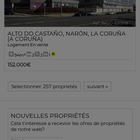
Ref. RASO-620918
🔗
ALTO DO CASTAÑO
,
NARÓN
,
LA CORUÑA
(A CORUÑA)
Logement En vente
94m²
2
2
1
152.000€
Selectionner:
257 proprietés
suivant
»
NOUVELLES PROPRIÉTÉS
Cela t'interesse a recevoir les ofres de propriétés
de notre web?