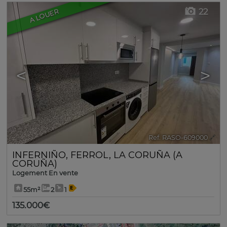
22
A LOUER
<
>
Ref. RASO-609000
🔗
INFERNIÑO
,
FERROL
,
LA CORUÑA (A
CORUÑA)
Logement En vente
55m²
2
1
135.000€