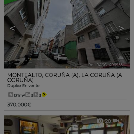
<
>
Ref. RASO-406955
🔗
MONTEALTO
,
CORUÑA (A)
,
LA CORUÑA (A
CORUÑA)
Duplex En vente
131m²
3
3
370.000€
20
1