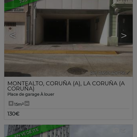
<
>
Ref. RASO-426756
🔗
MONTEALTO
,
CORUÑA (A)
,
LA CORUÑA (A
CORUÑA)
Place de garage À louer
15m²
130€
EN VEDETTE
15