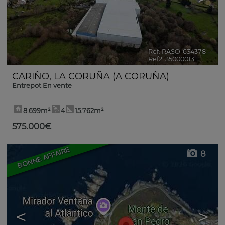
Ref. RASO-634378
🔗
Ref2. 35000013
CARIÑO
,
LA CORUÑA (A CORUÑA)
Entrepot En vente
8.699m²
4
15.762m²
575.000€
BONNE AFFAIRE
8
<
>