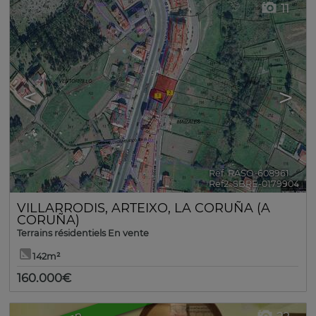
11
<
>
Ref. RASO-608961
🔗
Ref2. SBRE-0179904
VILLARRODIS
,
ARTEIXO
,
LA CORUÑA (A
CORUÑA)
Terrains résidentiels En vente
142m²
160.000€