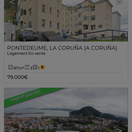
<
>
Ref. RASO-634615
🔗
PONTEDEUME
,
LA CORUÑA (A CORUÑA)
Logement En vente
87m²
3
1
79.000€
INVESTISSEURS
19
<
>