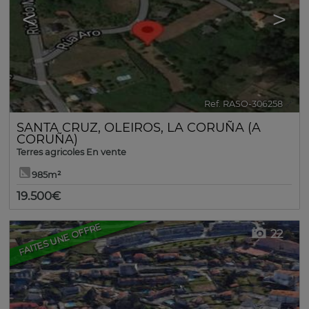
<
>
Ref. RASO-306258
🔗
SANTA CRUZ
,
OLEIROS
,
LA CORUÑA (A
CORUÑA)
Terres agricoles En vente
985m²
19.500€
FAITES UNE OFFRE
22