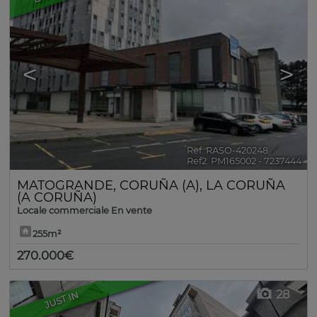
<
>
Ref. RASO-420248
🔗
Ref2. PM165002 - 7237444
MATOGRANDE
,
CORUÑA (A)
,
LA CORUÑA
(A CORUÑA)
Locale commerciale En vente
255m²
270.000€
28
JUST IN