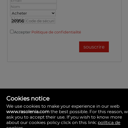
Accepter
Politique de confidentialité
Cookies notice
We use cookies to make your experience in our web
www.rasolenia.com
the best possible. For this reason, 
ask you to accept their use. If you wish to know more
Rasolenia Inmobiliaria
about our cookies policy click on this link:
política de
Calle Vista, 24-bj A.
cookies
.