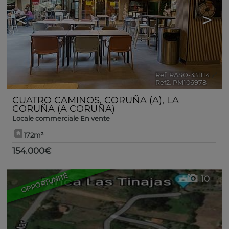
<
>
Ref. RASO-331114
🔗
Ref2. PM106978
CUATRO CAMINOS
,
CORUÑA (A)
,
LA
CORUÑA (A CORUÑA)
Locale commerciale En vente
172m²
154.000€
OPPORTUNITÉ
10