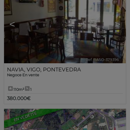
<
>
Ref. RASO-379396
🔗
NAVIA
,
VIGO
,
PONTEVEDRA
Negoce En vente
110m²
1
380.000€
EN VEDETTE
5