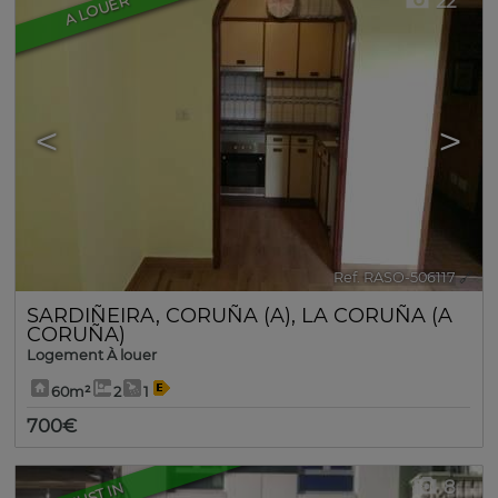
22
A LOUER
<
>
Ref. RASO-506117
🔗
SARDIÑEIRA
,
CORUÑA (A)
,
LA CORUÑA (A
CORUÑA)
Logement À louer
60m²
2
1
700€
8
JUST IN