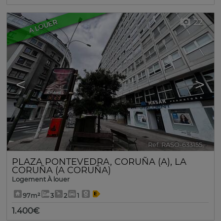
22
A LOUER
<
>
Ref. RASO-633155
🔗
PLAZA PONTEVEDRA
,
CORUÑA (A)
,
LA
CORUÑA (A CORUÑA)
Logement À louer
97m²
3
2
1
1.400€