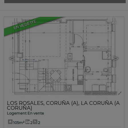
EN VEDETTE
31
<
>
Ref. RASO-634227
🔗
LOS ROSALES
,
CORUÑA (A)
,
LA CORUÑA (A
CORUÑA)
Logement En vente
105m²
2
2