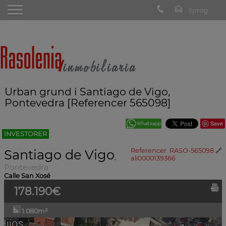
Urban grund i Santiago de Vigo,
Pontevedra [Referencer 565098]
Save
INVESTORER
Santiago de Vigo
Referencer. RASO-565098
🔗
,
ali0000139366
Pontevedra
Calle San Xosé
178.190€
1.080m²