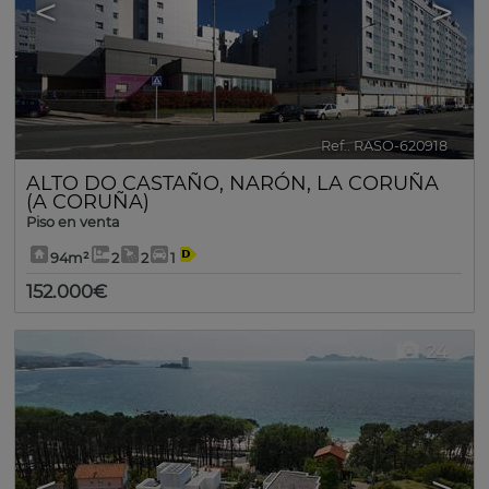
<
>
Ref.. RASO-620918
🔗
ALTO DO CASTAÑO
,
NARÓN
,
LA CORUÑA
(A CORUÑA)
Piso en venta
94m²
2
2
1
152.000€
24