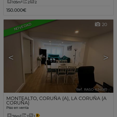
105m²
2
2
150.000€
20
NOVEDAD
<
>
Ref.. RASO-634085
🔗
MONTEALTO
,
CORUÑA (A)
,
LA CORUÑA (A
CORUÑA)
Piso en venta
76m²
2
1