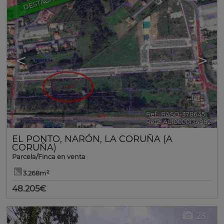
DESTACADO
<
>
Ref.. RASO-378645
🔗
Ref2. ALI0000134982
EL PONTO
,
NARÓN
,
LA CORUÑA (A
CORUÑA)
Parcela/Finca en venta
3.268m²
48.205€
23