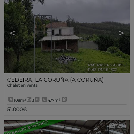
<
>
Ref.. RASO-368819
🔗
Ref2. PM164305
CEDEIRA
,
LA CORUÑA (A CORUÑA)
Chalet en venta
108m²
3
1
477m²
51.000€
PRODUCTO BANCARIO
23