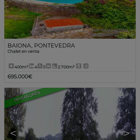
Ref.. RASO-609712
🔗
Ref2. Baiona
BAIONA
,
PONTEVEDRA
Chalet en venta
400m²
4
5
2.700m²
695.000€
INVERSORES
5
<
>