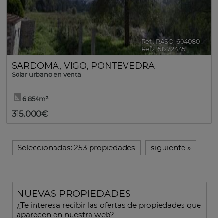
Ref.. RASO-604080
🔗
Ref2. 51272445
SARDOMA
,
VIGO
,
PONTEVEDRA
Solar urbano en venta
6.854m²
315.000€
Seleccionadas:
253 propiedades
siguiente
»
NUEVAS PROPIEDADES
¿Te interesa recibir las ofertas de propiedades que
aparecen en nuestra web?