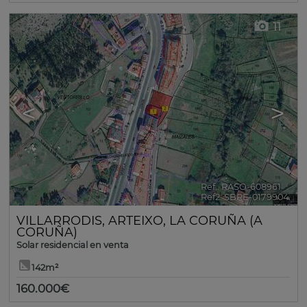
11
<
>
Ref.. RASO-608961
🔗
Ref2. SBRE-0179904
VILLARRODIS
,
ARTEIXO
,
LA CORUÑA (A
CORUÑA)
Solar residencial en venta
142m²
160.000€