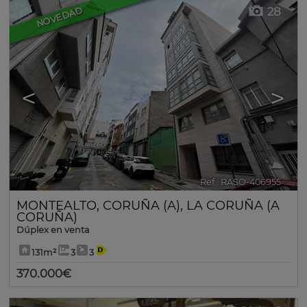
28
NOVEDAD
<
>
Ref.. RASO-406955
🔗
MONTEALTO
,
CORUÑA (A)
,
LA CORUÑA (A
CORUÑA)
Dúplex en venta
131m²
3
3
370.000€