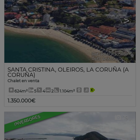
<
>
Ref.. RASO-305857
🔗
Ref2. AnMSta
SANTA CRISTINA
,
OLEIROS
,
LA CORUÑA (A
CORUÑA)
Chalet en venta
624m²
5
4
2
1.104m²
1.350.000€
INVERSORES
19