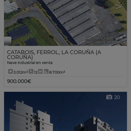
<
>
Ref.. RASO-628280
🔗
Ref2. NAVE FERROL
CATABOIS
,
FERROL
,
LA CORUÑA (A
CORUÑA)
Nave industrial en venta
3.012m²
12
8.700m²
900.000€
20