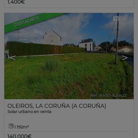
1.400€
DESTACADO
16
<
>
Ref.. RASO-620422
🔗
OLEIROS
,
LA CORUÑA (A CORUÑA)
Solar urbano en venta
1.192m²
140.000€