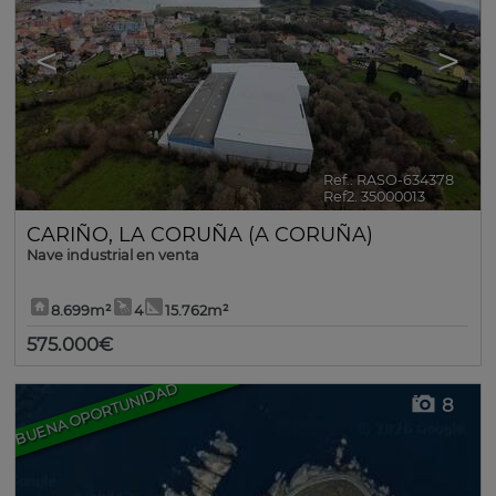
<
>
Ref.. RASO-634378
🔗
Ref2. 35000013
CARIÑO
,
LA CORUÑA (A CORUÑA)
Nave industrial en venta
8.699m²
4
15.762m²
575.000€
BUENA OPORTUNIDAD
8