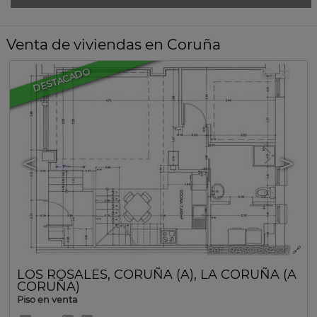
Venta de viviendas en Coruña
DESTACADO
31
<
>
Ref.. RASO-634227
🔗
LOS ROSALES
,
CORUÑA (A)
,
LA CORUÑA (A
CORUÑA)
Piso en venta