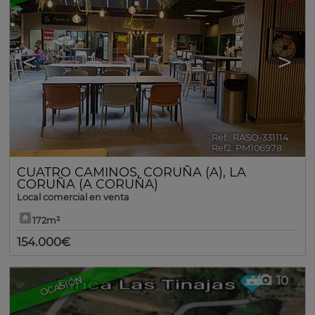
<
>
Ref.. RASO-331114
🔗
Ref2. PM106978
CUATRO CAMINOS
,
CORUÑA (A)
,
LA
CORUÑA (A CORUÑA)
Local comercial en venta
172m²
154.000€
10
OCASIÓN