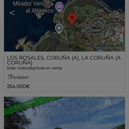
<
>
Ref.. RASO-633901
🔗
Ref2. srb0000017938
LOS ROSALES
,
CORUÑA (A)
,
LA CORUÑA (A
CORUÑA)
Solar rústico/agrícola en venta
9.920m²
254.000€
EXCLUSIVA
22