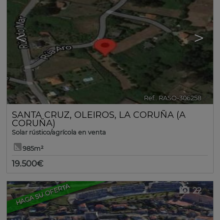
<
>
Ref.. RASO-306258
🔗
SANTA CRUZ
,
OLEIROS
,
LA CORUÑA (A
CORUÑA)
Solar rústico/agrícola en venta
985m²
19.500€
HAGA SU OFERTA
22