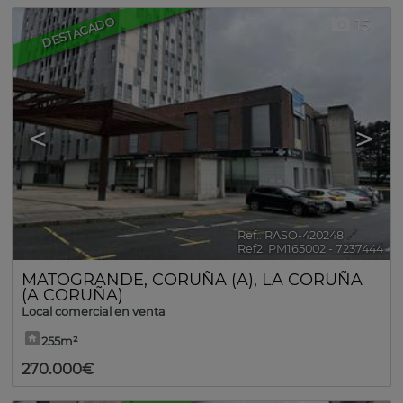
DESTACADO
15
<
>
Ref.. RASO-420248
🔗
Ref2. PM165002 - 7237444
MATOGRANDE
,
CORUÑA (A)
,
LA CORUÑA
(A CORUÑA)
Local comercial en venta
255m²
270.000€