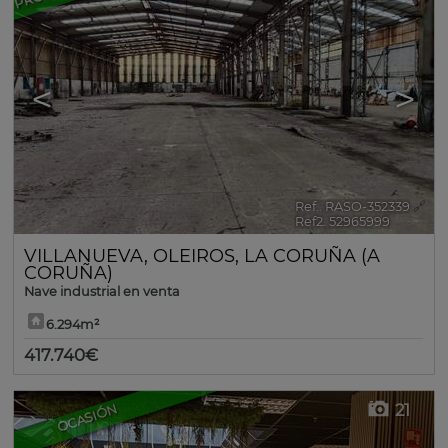
<
>
Ref.. RASO-352339
🔗
Ref2. 52965999
VILLANUEVA
,
OLEIROS
,
LA CORUÑA (A
CORUÑA)
Nave industrial en venta
6.294m²
417.740€
21
OCASIÓN