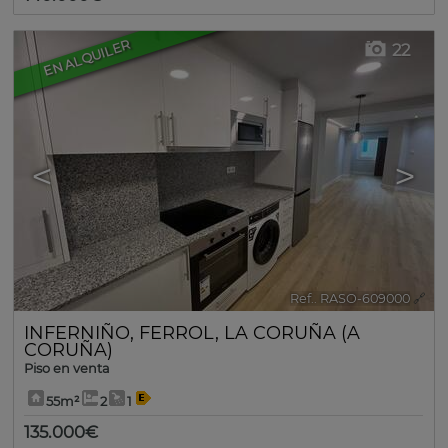
EN ALQUILER
22
<
>
Ref.. RASO-609000
🔗
INFERNIÑO
,
FERROL
,
LA CORUÑA (A
CORUÑA)
Piso en venta
55m²
2
1
135.000€