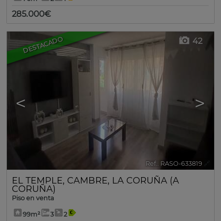
285.000€
DESTACADO
42
<
>
Ref.. RASO-633819
🔗
EL TEMPLE
,
CAMBRE
,
LA CORUÑA (A
CORUÑA)
Piso en venta
99m²
3
2