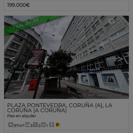
199.000€
EN ALQUILER
22
<
>
Ref.. RASO-633155
🔗
PLAZA PONTEVEDRA
,
CORUÑA (A)
,
LA
CORUÑA (A CORUÑA)
Piso en alquiler
97m²
3
2
1