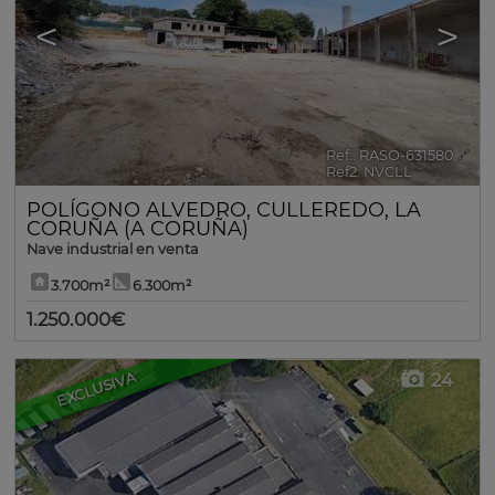
<
>
Ref.. RASO-631580
🔗
Ref2. NVCLL
POLÍGONO ALVEDRO
,
CULLEREDO
,
LA
CORUÑA (A CORUÑA)
Nave industrial en venta
3.700m²
6.300m²
1.250.000€
EXCLUSIVA
24