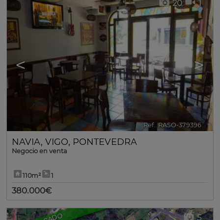
20
1
<
>
Ref.. RASO-379396
🔗
NAVIA
,
VIGO
,
PONTEVEDRA
Negocio en venta
110m²
1
380.000€
5