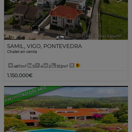
<
>
Ref.. RASO-620457
🔗
SAMIL
,
VIGO
,
PONTEVEDRA
Chalet en venta
467m²
5
4
2
512m²
1.150.000€
PROPIEDAD DEL MES
23
<
>