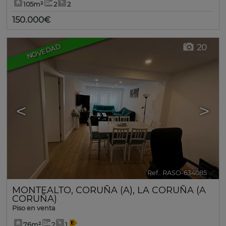
105m²
2
2
150.000€
20
NOVEDAD
<
>
Ref.. RASO-634085
🔗
MONTEALTO
,
CORUÑA (A)
,
LA CORUÑA (A
CORUÑA)
Piso en venta
76m²
2
1