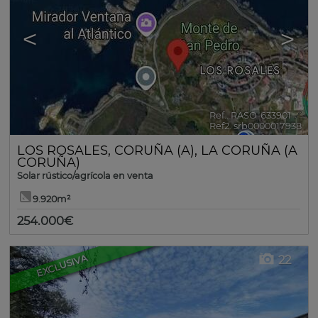
<
>
Ref.. RASO-633901
🔗
Ref2. srb0000017938
LOS ROSALES
,
CORUÑA (A)
,
LA CORUÑA (A
CORUÑA)
Solar rústico/agrícola en venta
9.920m²
254.000€
EXCLUSIVA
22