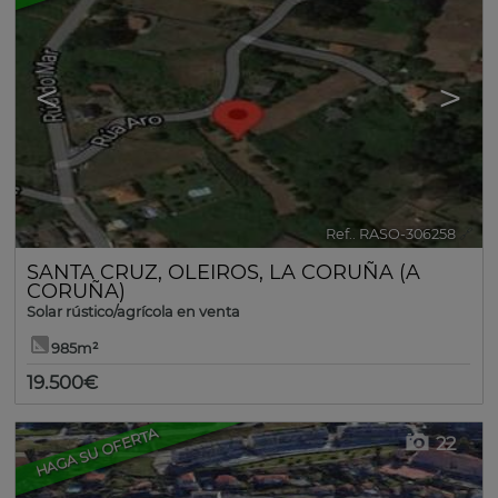
<
>
Ref.. RASO-306258
🔗
SANTA CRUZ
,
OLEIROS
,
LA CORUÑA (A
CORUÑA)
Solar rústico/agrícola en venta
985m²
19.500€
HAGA SU OFERTA
22