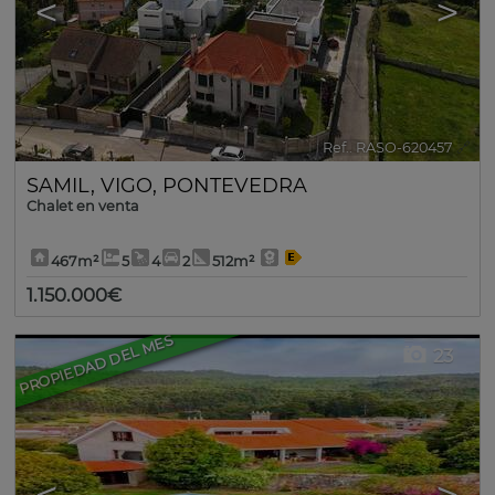
<
>
Ref.. RASO-620457
🔗
SAMIL
,
VIGO
,
PONTEVEDRA
Chalet en venta
467m²
5
4
2
512m²
1.150.000€
PROPIEDAD DEL MES
23