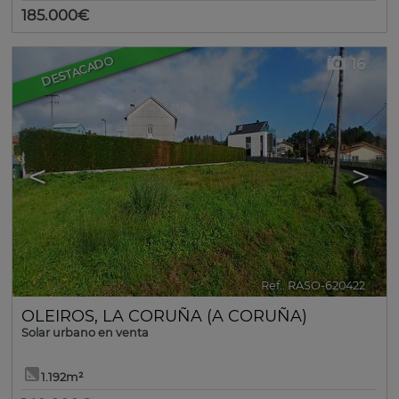
185.000€
DESTACADO
16
<
>
Ref.. RASO-620422
🔗
OLEIROS
,
LA CORUÑA (A CORUÑA)
Solar urbano en venta
1.192m²