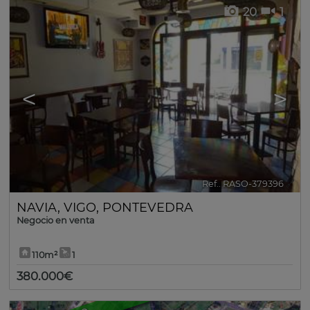
20
1
<
>
Ref.. RASO-379396
🔗
NAVIA
,
VIGO
,
PONTEVEDRA
Negocio en venta
110m²
1
380.000€