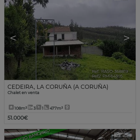
<
>
Ref.. RASO-368819
🔗
Ref2. PM164305
CEDEIRA
,
LA CORUÑA (A CORUÑA)
Chalet en venta
108m²
3
1
477m²
51.000€
PRODUCTO BANCARIO
23