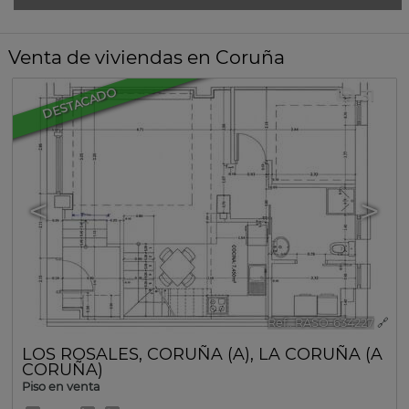
Venta de viviendas en Coruña
DESTACADO
31
<
>
Ref.. RASO-634227
🔗
LOS ROSALES
,
CORUÑA (A)
,
LA CORUÑA (A
CORUÑA)
Piso en venta