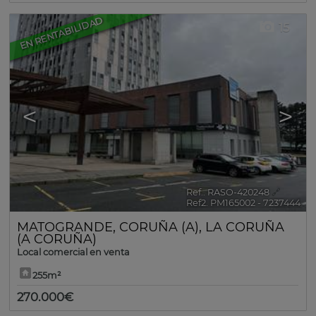
EN RENTABILIDAD
15
<
>
Ref.. RASO-420248
🔗
Ref2. PM165002 - 7237444
MATOGRANDE
,
CORUÑA (A)
,
LA CORUÑA
(A CORUÑA)
Local comercial en venta
255m²
270.000€