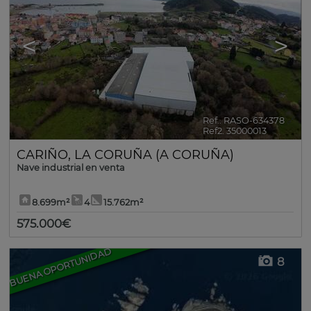
<
>
Ref.. RASO-634378
🔗
Ref2. 35000013
CARIÑO
,
LA CORUÑA (A CORUÑA)
Nave industrial en venta
8.699m²
4
15.762m²
575.000€
BUENA OPORTUNIDAD
8