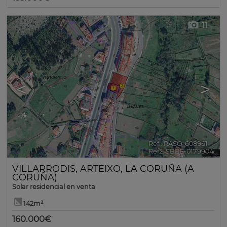
11
<
>
Ref.. RASO-608961
🔗
Ref2. SBRE-0179904
VILLARRODIS
,
ARTEIXO
,
LA CORUÑA (A
CORUÑA)
Solar residencial en venta
142m²
160.000€