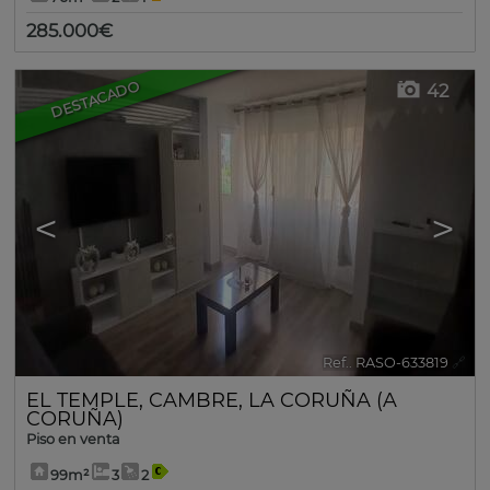
285.000€
DESTACADO
42
<
>
Ref.. RASO-633819
🔗
EL TEMPLE
,
CAMBRE
,
LA CORUÑA (A
CORUÑA)
Piso en venta
99m²
3
2