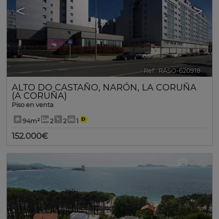
<
>
Ref.. RASO-620918
🔗
ALTO DO CASTAÑO
,
NARÓN
,
LA CORUÑA
(A CORUÑA)
Piso en venta
94m²
2
2
1
152.000€
24