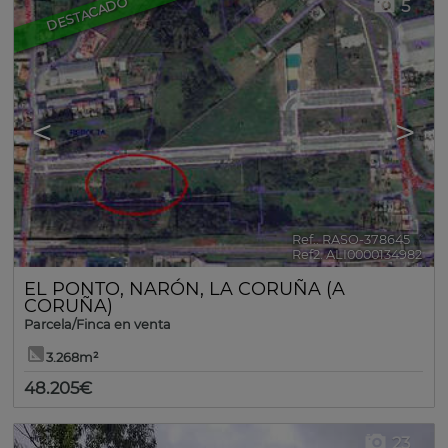
DESTACADO
5
<
>
Ref.. RASO-378645
🔗
Ref2. ALI0000134982
EL PONTO
,
NARÓN
,
LA CORUÑA (A
CORUÑA)
Parcela/Finca en venta
3.268m²
48.205€
23