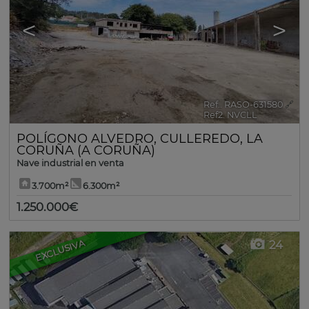
<
>
Ref.. RASO-631580
🔗
Ref2. NVCLL
POLÍGONO ALVEDRO
,
CULLEREDO
,
LA
CORUÑA (A CORUÑA)
Nave industrial en venta
3.700m²
6.300m²
1.250.000€
EXCLUSIVA
24