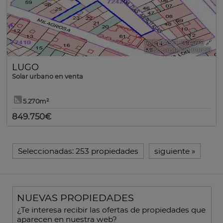
Ref.. RASO-604079
🔗
Ref2. can0000199658
LUGO
Solar urbano en venta
5.270m²
849.750€
Seleccionadas:
253 propiedades
siguiente
»
NUEVAS PROPIEDADES
¿Te interesa recibir las ofertas de propiedades que
aparecen en nuestra web?