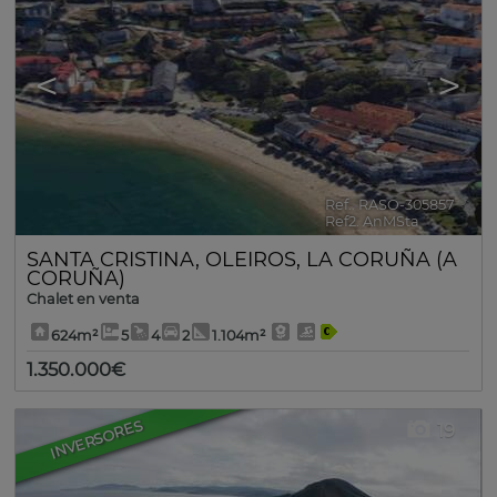
<
>
Ref.. RASO-305857
🔗
Ref2. AnMSta
SANTA CRISTINA
,
OLEIROS
,
LA CORUÑA (A
CORUÑA)
Chalet en venta
624m²
5
4
2
1.104m²
1.350.000€
INVERSORES
19