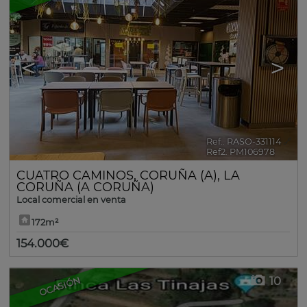
<
>
Ref.. RASO-331114
🔗
Ref2. PM106978
CUATRO CAMINOS
,
CORUÑA (A)
,
LA
CORUÑA (A CORUÑA)
Local comercial en venta
172m²
154.000€
10
OCASIÓN