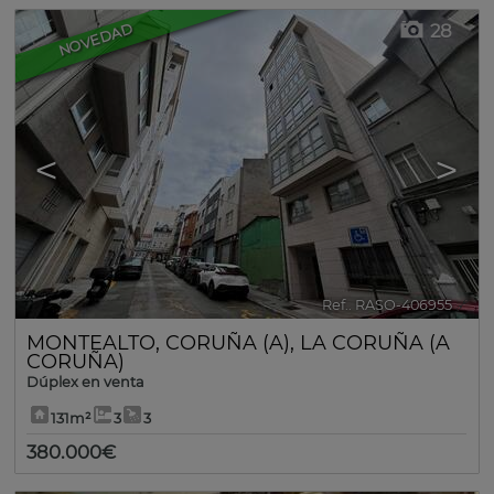
28
NOVEDAD
<
>
Ref.. RASO-406955
🔗
MONTEALTO
,
CORUÑA (A)
,
LA CORUÑA (A
CORUÑA)
Dúplex en venta
131m²
3
3
380.000€