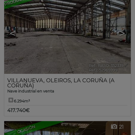
<
>
Ref.. RASO-352339
🔗
Ref2. 52965999
VILLANUEVA
,
OLEIROS
,
LA CORUÑA (A
CORUÑA)
Nave industrial en venta
6.294m²
417.740€
21
OCASIÓN