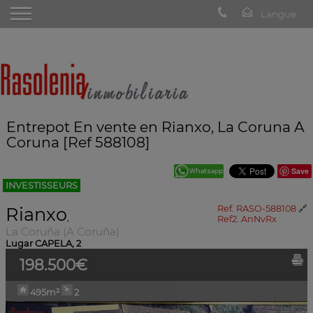
Entrepot En vente en Rianxo, La Coruna A
Coruna [Ref 588108]
Save
INVESTISSEURS
Rianxo
Ref. RASO-588108
🔗
,
Ref2. AnNvRx
La Coruña (A Coruña)
Lugar CAPELA, 2
198.500€
495m²
2