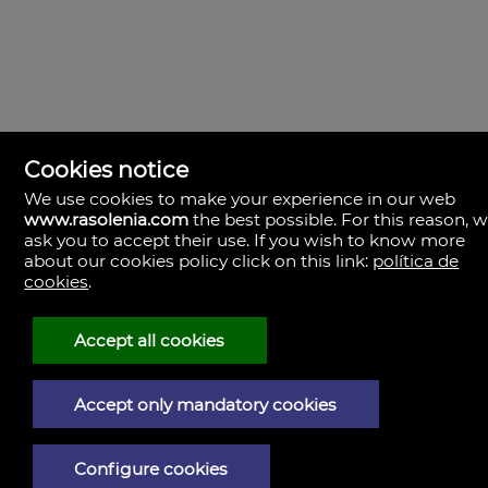
Cookies notice
We use cookies to make your experience in our web
www.rasolenia.com
the best possible. For this reason, 
ask you to accept their use. If you wish to know more
about our cookies policy click on this link:
política de
cookies
.
Rasolenia Inmobiliaria
Calle Vista, 24-bj A.
15003 Coruña (A), la Coruña
Espagne
Accept all cookies
981217673
Accept only mandatory cookies
Mention légale
Politique de confidentialité
Configure cookies
Politique de cookies