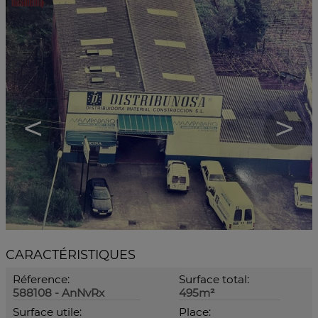
<
>
CARACTÉRISTIQUES
Réference:
Surface total:
588108 - AnNvRx
495m²
Surface utile:
Place: