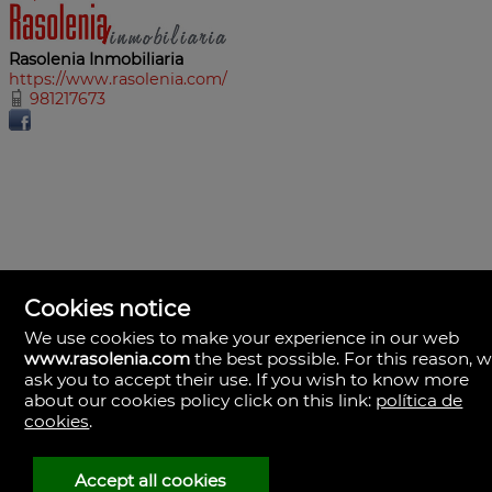
Rasolenia Inmobiliaria
https://www.rasolenia.com/
981217673
Cookies notice
We use cookies to make your experience in our web
www.rasolenia.com
the best possible. For this reason, 
ask you to accept their use. If you wish to know more
about our cookies policy click on this link:
política de
cookies
.
Rasolenia Inmobiliaria
Calle Vista, 24-bj A.
15003 Coruña (A), la Coruña
Spagna
Accept all cookies