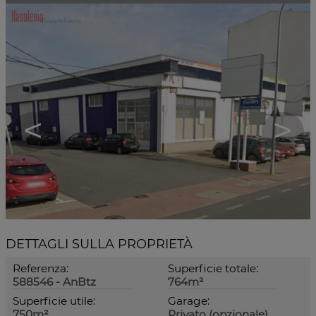
<
>
DETTAGLI SULLA PROPRIETÀ
Referenza:
Superficie totale:
588546 - AnBtz
764m²
Superficie utile:
Garage:
750m²
Privato (opzionale)