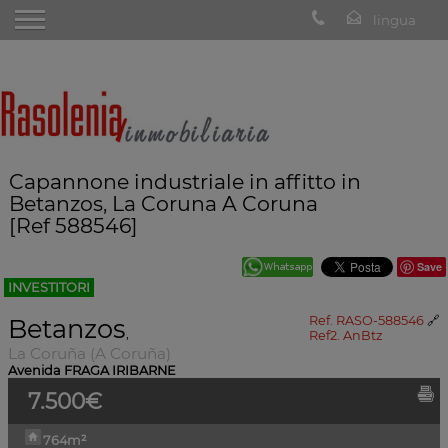
Capannone industriale in affitto in
Betanzos, La Coruna A Coruna
[Ref 588546]
Save
INVESTITORI
Betanzos
Ref. RASO-588546
🔗
,
Ref2. AnBtz
La Coruña (A Coruña)
Avenida FRAGA IRIBARNE
7.500€
764m²