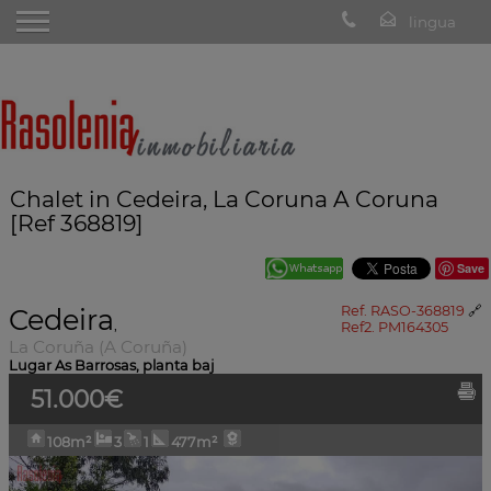
Chalet in Cedeira, La Coruna A Coruna
[Ref 368819]
Save
Cedeira
Ref. RASO-368819
🔗
,
Ref2. PM164305
La Coruña (A Coruña)
Lugar As Barrosas, planta baj
51.000€
108m²
3
1
477m²