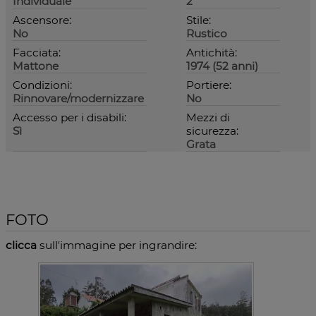
Individuale
2
Ascensore:
Stile:
No
Rustico
Facciata:
Antichità:
Mattone
1974 (52 anni)
Condizioni:
Portiere:
Rinnovare/modernizzare
No
Accesso per i disabili:
Mezzi di
Sì
sicurezza:
Grata
FOTO
clicca
sull'immagine per ingrandire: