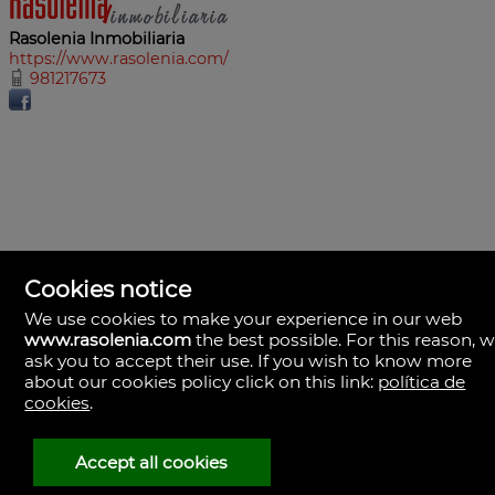
Rasolenia Inmobiliaria
https://www.rasolenia.com/
981217673
Cookies notice
We use cookies to make your experience in our web
www.rasolenia.com
the best possible. For this reason, 
ask you to accept their use. If you wish to know more
about our cookies policy click on this link:
política de
cookies
.
Rasolenia Inmobiliaria
Calle Vista, 24-bj A.
15003 Coruña (A), la Coruña
Spagna
Accept all cookies
981217673