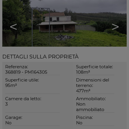
<
>
DETTAGLI SULLA PROPRIETÀ
Referenza:
Superficie totale:
368819 - PM164305
108m²
Superficie utile:
Dimensioni del
95m²
terreno:
477m²
Camere da letto:
Ammobiliato:
3
Non
ammobiliato
Garage:
Piscina:
No
No