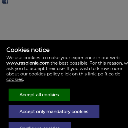
Cookies notice
We use cookies to make your experience in our web
www.rasolenia.com
the best possible. For this reason, 
ask you to accept their use. If you wish to know more
about our cookies policy click on this link:
política de
cookies
.
Rasolenia Inmobiliaria
Calle Vista, 24-bj A.
15003 Coruña (A), la Coruña
Spagna
Accept all cookies
981217673
Accept only mandatory cookies
Avviso legale
Politica sulla privacy