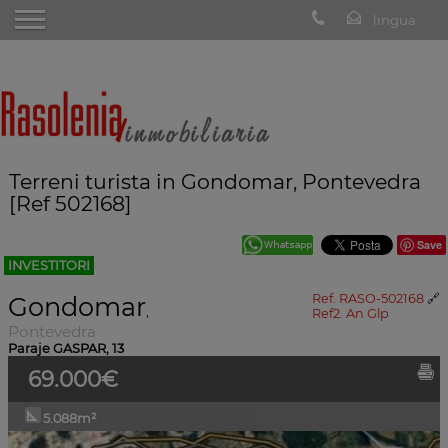
Terreni turista in Gondomar, Pontevedra
[Ref 502168]
Save
INVESTITORI
Gondomar
Ref. RASO-502168
🔗
,
Ref2. An Glp
Pontevedra
Paraje GASPAR, 13
69.000€
5.088m²