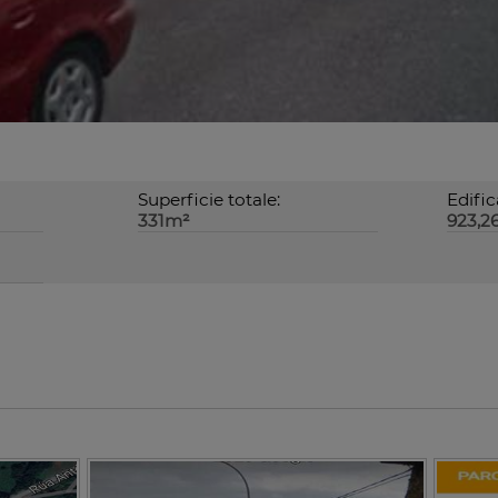
Superficie totale:
Edific
331m²
923,2