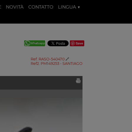
E
NOVITÀ
CONTATTO
LINGUA
Save
Ref. RASO-540470
🔗
Ref2. PM149253 - SANTIAGO