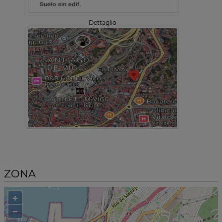
Dettaglio
ZONA
+
−