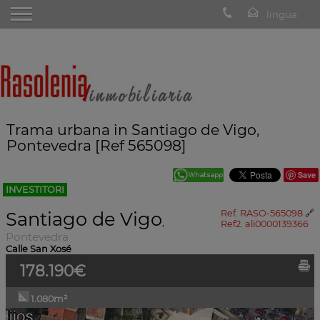
Trama urbana in Santiago de Vigo,
Pontevedra [Ref 565098]
Save
INVESTITORI
Santiago de Vigo
Ref. RASO-565098
🔗
,
Ref2. ali0000139366
Pontevedra
Calle San Xosé
178.190€
1.080m²