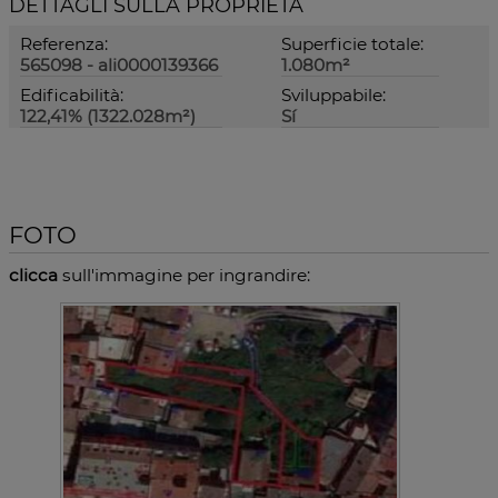
DETTAGLI SULLA PROPRIETÀ
Referenza:
Superficie totale:
565098 - ali0000139366
1.080m²
Edificabilità:
Sviluppabile:
122,41% (1322.028m²)
Sí
FOTO
clicca
sull'immagine per ingrandire: