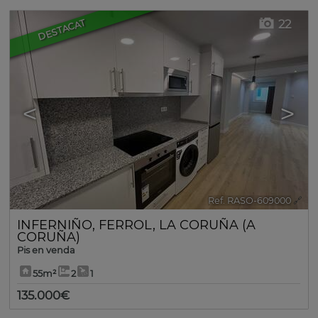
22
DESTACAT
<
>
Ref. RASO-609000
🔗
INFERNIÑO
,
FERROL
,
LA CORUÑA (A
CORUÑA)
Pis en venda
55m²
2
1
135.000€