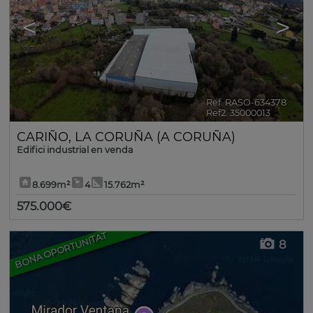
<
>
Ref. RASO-634378
🔗
Ref2. 35000013
CARIÑO
,
LA CORUÑA (A CORUÑA)
Edifici industrial en venda
8.699m²
4
15.762m²
575.000€
BONA OPORTUNITAT
8