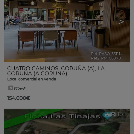
<
>
Ref. RASO-331114
🔗
Ref2. PM106978
CUATRO CAMINOS
,
CORUÑA (A)
,
LA
CORUÑA (A CORUÑA)
Local comercial en venda
172m²
154.000€
10