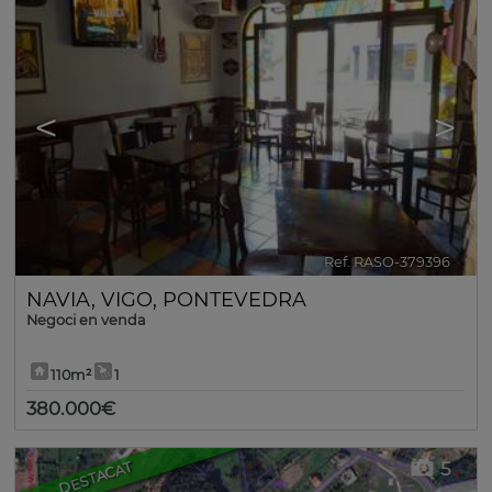
<
>
Ref. RASO-379396
🔗
NAVIA
,
VIGO
,
PONTEVEDRA
Negoci en venda
110m²
1
380.000€
5
DESTACAT