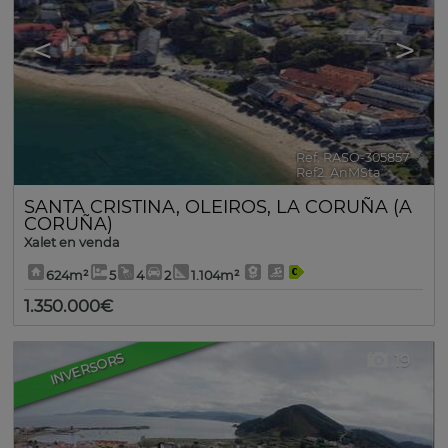
<
>
Ref. RASO-305857
🔗
Ref2. AnMSta
SANTA CRISTINA
,
OLEIROS
,
LA CORUÑA (A
CORUÑA)
Xalet en venda
624m²
5
4
2
1.104m²
1.350.000€
INVERSORS
19