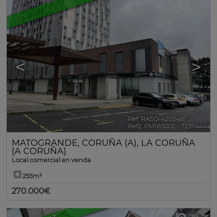
15
<
>
Ref. RASO-420248
🔗
Ref2. PM165002 - 7237444
MATOGRANDE
,
CORUÑA (A)
,
LA CORUÑA
(A CORUÑA)
Local comercial en venda
255m²
270.000€