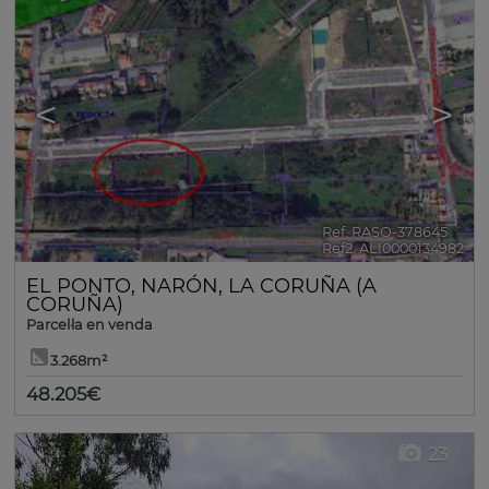
<
>
Ref. RASO-378645
🔗
Ref2. ALI0000134982
EL PONTO
,
NARÓN
,
LA CORUÑA (A
CORUÑA)
Parcel·la en venda
3.268m²
48.205€
23