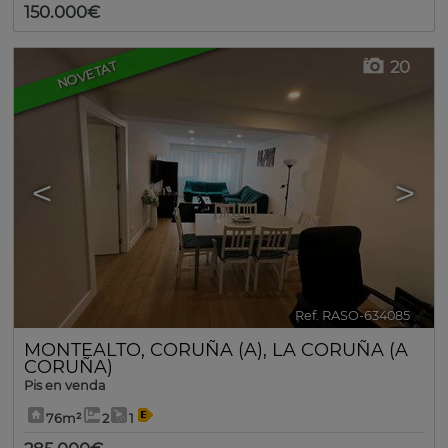
150.000€
20
NOVETAT
<
>
Ref. RASO-634085
🔗
MONTEALTO
,
CORUÑA (A)
,
LA CORUÑA (A
CORUÑA)
Pis en venda
76m²
2
1