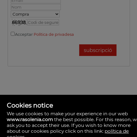
Acceptar
Política de privadesa
Cookies notice
We use cookies to make your experience in our web
www.rasolenia.com
the best possible. For this reason, 
ask you to accept their use. If you wish to know more
Rasolenia Inmobiliaria
about our cookies policy click on this link:
política de
Calle Vista, 24-bj A.
cookies
.