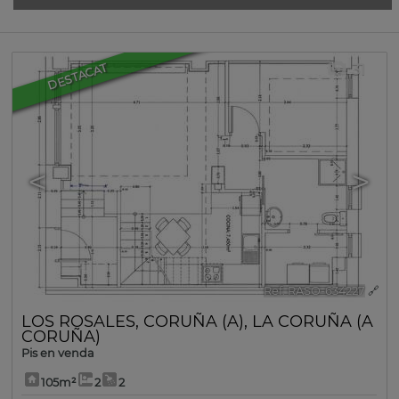
31
DESTACAT
<
>
Ref. RASO-634227
🔗
LOS ROSALES
,
CORUÑA (A)
,
LA CORUÑA (A
CORUÑA)
Pis en venda
105m²
2
2