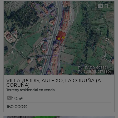
11
<
>
Ref. RASO-608961
🔗
Ref2. SBRE-0179904
VILLARRODIS
,
ARTEIXO
,
LA CORUÑA (A
CORUÑA)
Terreny residencial en venda
142m²
160.000€