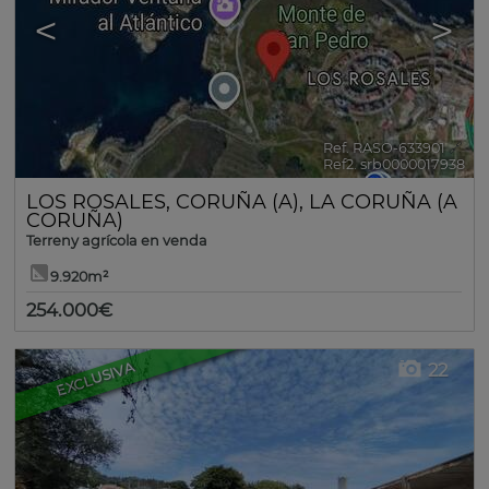
<
>
Ref. RASO-633901
🔗
Ref2. srb0000017938
LOS ROSALES
,
CORUÑA (A)
,
LA CORUÑA (A
CORUÑA)
Terreny agrícola en venda
9.920m²
254.000€
EXCLUSIVA
22