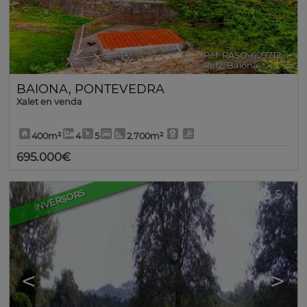
Ref. RASO-609712
🔗
Ref2. Baiona
BAIONA
,
PONTEVEDRA
Xalet en venda
400m²
4
5
2.700m²
695.000€
INVERSORS
5
<
>