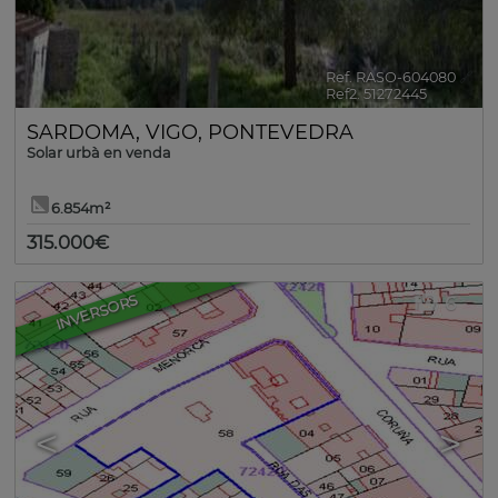
Ref. RASO-604080
🔗
Ref2. 51272445
SARDOMA
,
VIGO
,
PONTEVEDRA
Solar urbà en venda
6.854m²
315.000€
INVERSORS
6
<
>