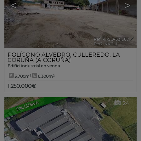
<
>
Ref. RASO-631580
🔗
Ref2. NVCLL
POLÍGONO ALVEDRO
,
CULLEREDO
,
LA
CORUÑA (A CORUÑA)
Edifici industrial en venda
3.700m²
6.300m²
1.250.000€
EXCLUSIVA
24