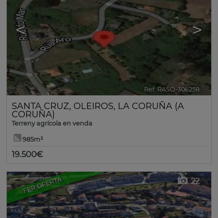
<
>
Ref. RASO-306258
🔗
SANTA CRUZ
,
OLEIROS
,
LA CORUÑA (A
CORUÑA)
Terreny agrícola en venda
985m²
19.500€
FER OFERTA
22