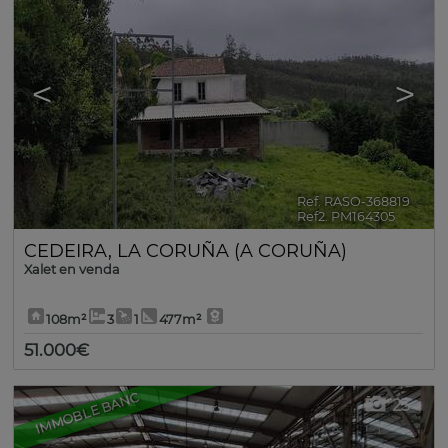
<
>
Ref. RASO-368819
🔗
Ref2. PM164305
CEDEIRA
,
LA CORUÑA (A CORUÑA)
Xalet en venda
108m²
3
1
477m²
51.000€
IMMOBLE BANC
23