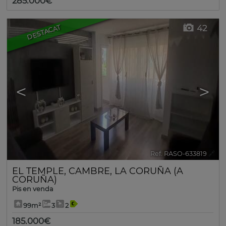
285.000€
42
DESTACAT
<
>
Ref. RASO-633819
🔗
EL TEMPLE
,
CAMBRE
,
LA CORUÑA (A
CORUÑA)
Pis en venda
99m²
3
2
185.000€