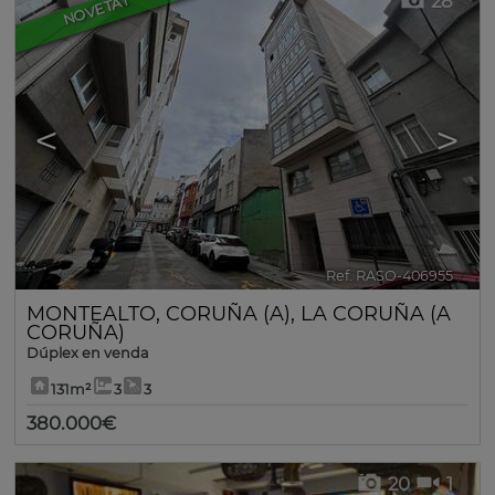
28
NOVETAT
<
>
Ref. RASO-406955
🔗
MONTEALTO
,
CORUÑA (A)
,
LA CORUÑA (A
CORUÑA)
Dúplex en venda
131m²
3
3
380.000€
20
1