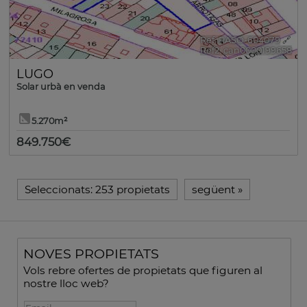
Ref. RASO-604079
🔗
Ref2. can0000199658
LUGO
Solar urbà en venda
5.270m²
849.750€
Seleccionats:
253 propietats
següent
»
NOVES PROPIETATS
Vols rebre ofertes de propietats que figuren al
nostre lloc web?