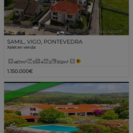
Ref. RASO-620457
🔗
SAMIL
,
VIGO
,
PONTEVEDRA
Xalet en venda
467m²
5
4
2
512m²
1.150.000€
23
<
>