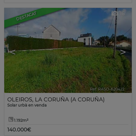
16
DESTACAT
<
>
Ref. RASO-620422
🔗
OLEIROS
,
LA CORUÑA (A CORUÑA)
Solar urbà en venda
1.192m²
140.000€