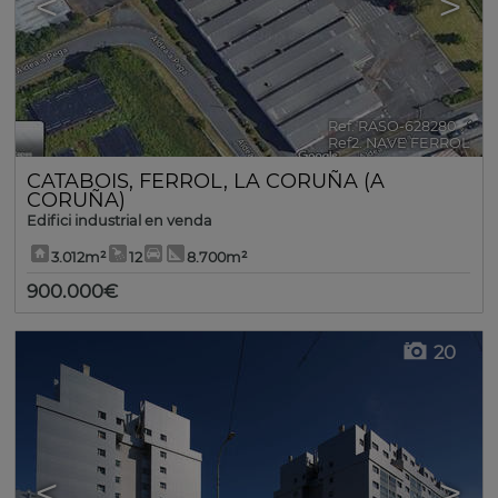
<
>
Ref. RASO-628280
🔗
Ref2. NAVE FERROL
CATABOIS
,
FERROL
,
LA CORUÑA (A
CORUÑA)
Edifici industrial en venda
3.012m²
12
8.700m²
900.000€
20
<
>