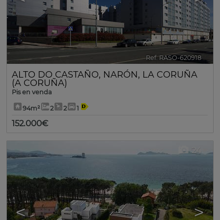
Ref. RASO-620918
🔗
ALTO DO CASTAÑO
,
NARÓN
,
LA CORUÑA
(A CORUÑA)
Pis en venda
94m²
2
2
1
152.000€
24
<
>