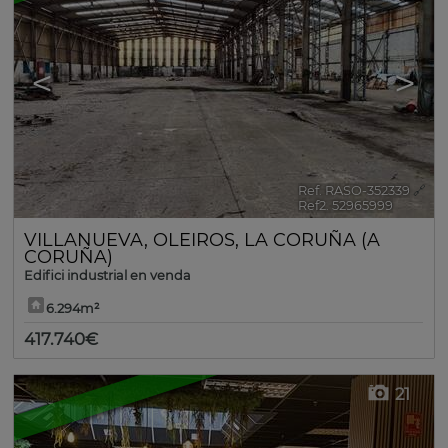
<
>
Ref. RASO-352339
🔗
Ref2. 52965999
VILLANUEVA
,
OLEIROS
,
LA CORUÑA (A
CORUÑA)
Edifici industrial en venda
6.294m²
417.740€
21