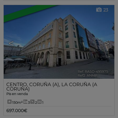
23
<
>
Ref. RASO-495975
🔗
Ref2. ANMP
CENTRO
,
CORUÑA (A)
,
LA CORUÑA (A
CORUÑA)
Pis en venda
150m²
3
2
1
697.000€