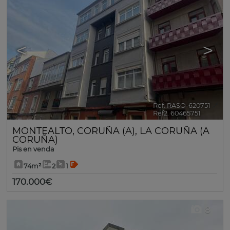
<
>
Ref. RASO-620751
🔗
Ref2. 60465751
MONTEALTO
,
CORUÑA (A)
,
LA CORUÑA (A
CORUÑA)
Pis en venda
74m²
2
1
170.000€
8