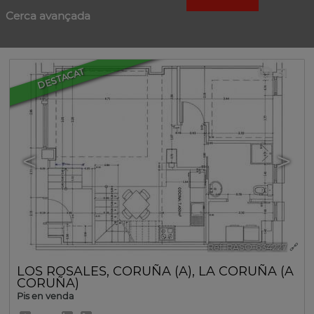
Cerca avançada
31
DESTACAT
<
>
Ref. RASO-634227
🔗
LOS ROSALES
,
CORUÑA (A)
,
LA CORUÑA (A
CORUÑA)
Pis en venda