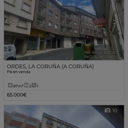
<
>
Ref. RASO-606530
🔗
Ref2. ALRE-03857
ORDES
,
LA CORUÑA (A CORUÑA)
Pis en venda
87m²
2
1
65.000€
10