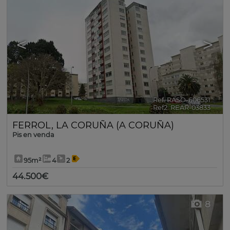
<
>
Ref. RASO-606531
🔗
Ref2. REAR-03833
FERROL
,
LA CORUÑA (A CORUÑA)
Pis en venda
95m²
4
2
44.500€
8