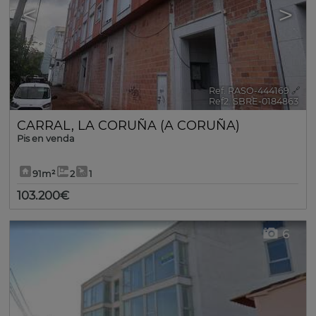
<
>
Ref. RASO-444169
🔗
Ref2. SBRE-0184863
CARRAL
,
LA CORUÑA (A CORUÑA)
Pis en venda
91m²
2
1
103.200€
6