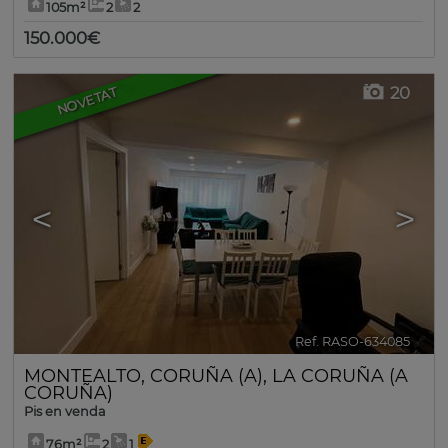
105m²
2
2
150.000€
20
NOVETAT
<
>
Ref. RASO-634085
🔗
MONTEALTO
,
CORUÑA (A)
,
LA CORUÑA (A
CORUÑA)
Pis en venda
76m²
2
1