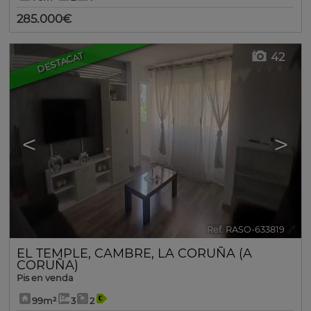
285.000€
42
DESTACAT
<
>
Ref. RASO-633819
🔗
EL TEMPLE
,
CAMBRE
,
LA CORUÑA (A
CORUÑA)
Pis en venda
99m²
3
2