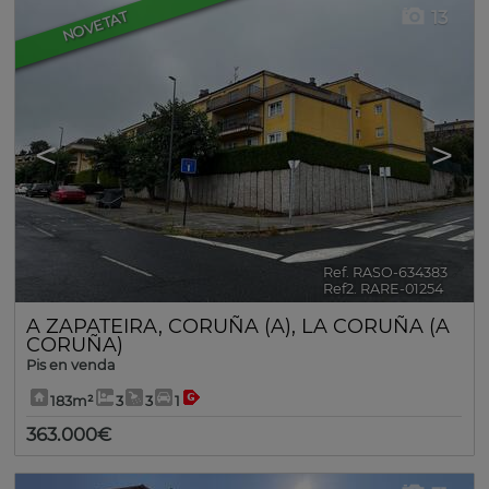
13
NOVETAT
<
>
Ref. RASO-634383
🔗
Ref2. RARE-01254
A ZAPATEIRA
,
CORUÑA (A)
,
LA CORUÑA (A
CORUÑA)
Pis en venda
183m²
3
3
1
363.000€