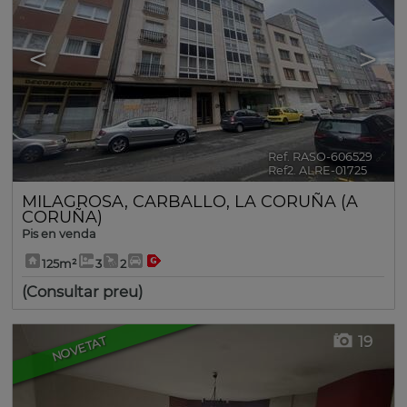
<
>
Ref. RASO-606529
🔗
Ref2. ALRE-01725
MILAGROSA
,
CARBALLO
,
LA CORUÑA (A
CORUÑA)
Pis en venda
125m²
3
2
(Consultar preu)
19
NOVETAT