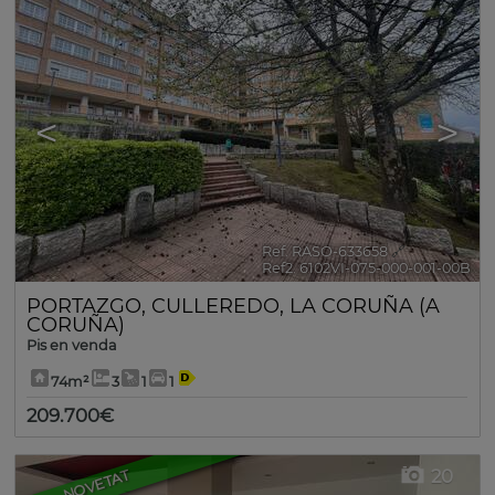
<
>
Ref. RASO-633658
🔗
Ref2. 6102VI-075-000-001-00B
PORTAZGO
,
CULLEREDO
,
LA CORUÑA (A
CORUÑA)
Pis en venda
74m²
3
1
1
209.700€
20
NOVETAT