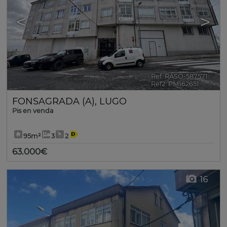
<
>
Ref. RASO-587571
🔗
Ref2. PM162651
FONSAGRADA (A)
,
LUGO
Pis en venda
95m²
3
2
63.000€
16