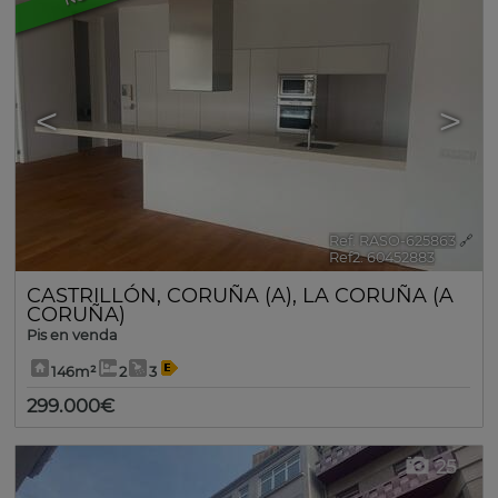
<
>
Ref. RASO-625863
🔗
Ref2. 60452883
CASTRILLÓN
,
CORUÑA (A)
,
LA CORUÑA (A
CORUÑA)
Pis en venda
146m²
2
3
299.000€
25