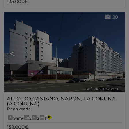
135.000€
20
<
>
Ref. RASO-620918
🔗
ALTO DO CASTAÑO
,
NARÓN
,
LA CORUÑA
(A CORUÑA)
Pis en venda
94m²
2
2
1
152.000€