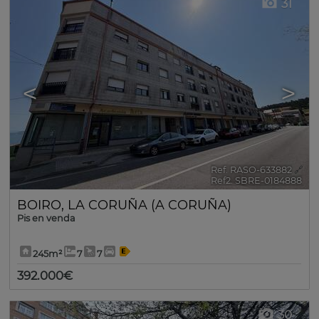
31
<
>
Ref. RASO-633882
🔗
Ref2. SBRE-0184888
BOIRO
,
LA CORUÑA (A CORUÑA)
Pis en venda
245m²
7
7
392.000€
30