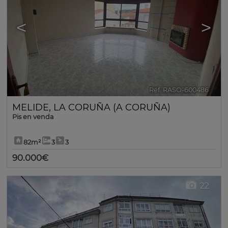
<
>
Ref. RASO-600486
🔗
MELIDE
,
LA CORUÑA (A CORUÑA)
Pis en venda
82m²
3
3
90.000€
22