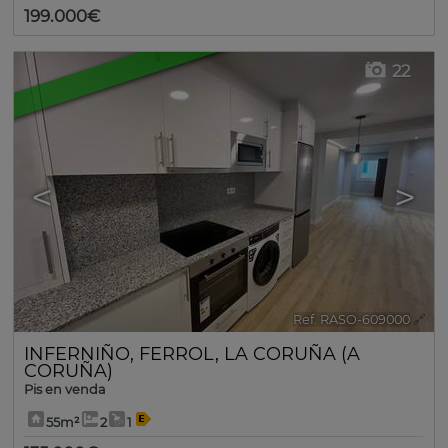
199.000€
22
<
>
Ref. RASO-609000
🔗
INFERNIÑO
,
FERROL
,
LA CORUÑA (A
CORUÑA)
Pis en venda
55m²
2
1