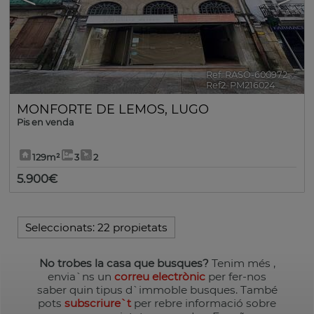
Ref. RASO-600972
🔗
Ref2. PM216024
MONFORTE DE LEMOS
,
LUGO
Pis en venda
129m²
3
2
5.900€
Seleccionats:
22 propietats
No trobes la casa que busques?
Tenim més
,
envia`ns un
correu electrònic
per fer-nos
saber quin tipus d`immoble busques. També
pots
subscriure`t
per rebre informació sobre