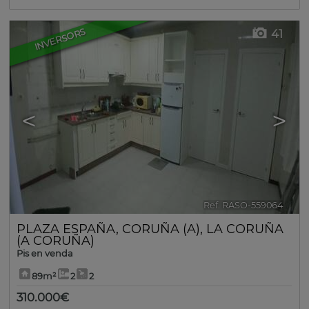
INVERSORS
41
<
>
Ref. RASO-559064
🔗
PLAZA ESPAÑA
,
CORUÑA (A)
,
LA CORUÑA
(A CORUÑA)
Pis en venda
89m²
2
2
310.000€