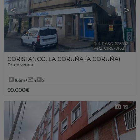
<
>
Ref. RASO-553552
🔗
Ref2. CIRE-01631
CORISTANCO
,
LA CORUÑA (A CORUÑA)
Pis en venda
166m²
4
2
99.000€
19