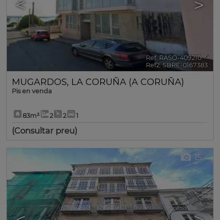
<
>
Ref. RASO-409210
🔗
Ref2. SBRE-0167383
MUGARDOS
,
LA CORUÑA (A CORUÑA)
Pis en venda
83m²
2
2
1
(Consultar preu)
15
<
>