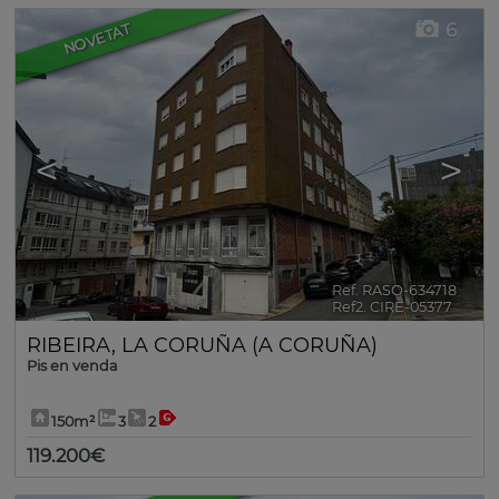
6
NOVETAT
<
>
Ref. RASO-634718
🔗
Ref2. CIRE-05377
RIBEIRA
,
LA CORUÑA (A CORUÑA)
Pis en venda
150m²
3
2
119.200€