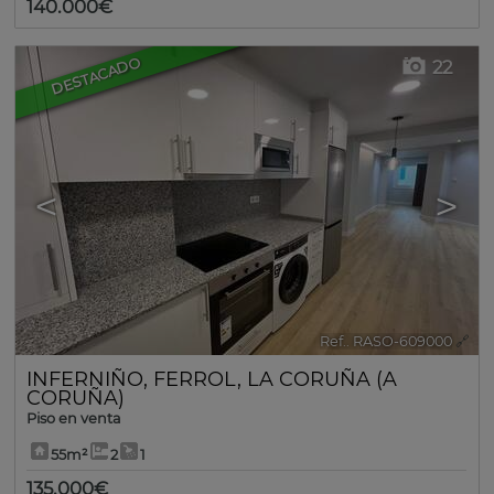
140.000€
DESTACADO
22
<
>
Ref.. RASO-609000
🔗
INFERNIÑO
,
FERROL
,
LA CORUÑA (A
CORUÑA)
Piso en venta
55m²
2
1
135.000€