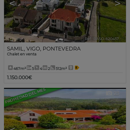
<
>
Ref.. RASO-620457
🔗
SAMIL
,
VIGO
,
PONTEVEDRA
Chalet en venta
467m²
5
4
2
512m²
1.150.000€
PROPIEDAD DEL MES
23