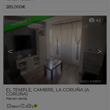
285.000€
DESTACADO
42
<
>
Ref.. RASO-633819
🔗
EL TEMPLE
,
CAMBRE
,
LA CORUÑA (A
CORUÑA)
Piso en venta
99m²
3
2