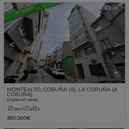
28
NOVEDAD
<
>
Ref.. RASO-406955
🔗
MONTEALTO
,
CORUÑA (A)
,
LA CORUÑA (A
CORUÑA)
Dúplex en venta
131m²
3
3
380.000€