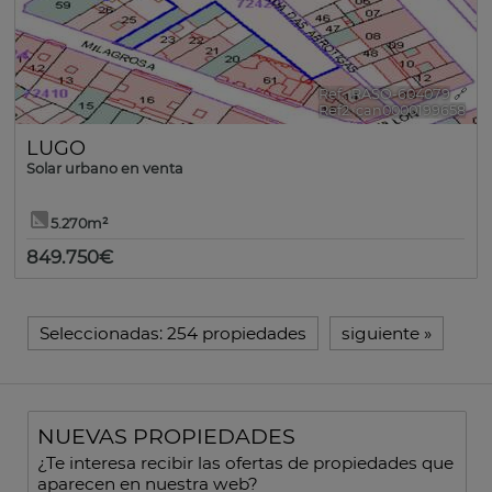
Ref.. RASO-604079
🔗
Ref2. can0000199658
LUGO
Solar urbano en venta
5.270m²
849.750€
Seleccionadas:
254 propiedades
siguiente
»
NUEVAS PROPIEDADES
¿Te interesa recibir las ofertas de propiedades que
aparecen en nuestra web?