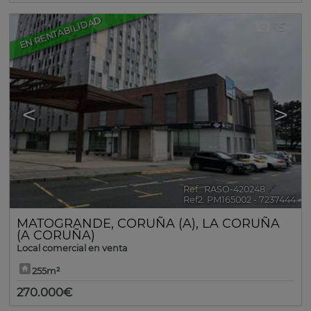
EN RENTABILIDAD
15
<
>
Ref.. RASO-420248
🔗
Ref2. PM165002 - 7237444
MATOGRANDE
,
CORUÑA (A)
,
LA CORUÑA
(A CORUÑA)
Local comercial en venta
255m²
270.000€