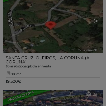
<
>
Ref.. RASO-306258
🔗
SANTA CRUZ
,
OLEIROS
,
LA CORUÑA (A
CORUÑA)
Solar rústico/agrícola en venta
985m²
19.500€
HAGA SU OFERTA
22