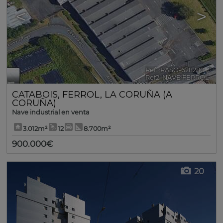
<
>
Ref.. RASO-628280
🔗
Ref2. NAVE FERROL
CATABOIS
,
FERROL
,
LA CORUÑA (A
CORUÑA)
Nave industrial en venta
3.012m²
12
8.700m²
900.000€
20