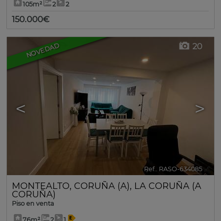
105m²
2
2
150.000€
20
NOVEDAD
<
>
Ref.. RASO-634085
🔗
MONTEALTO
,
CORUÑA (A)
,
LA CORUÑA (A
CORUÑA)
Piso en venta
76m²
2
1