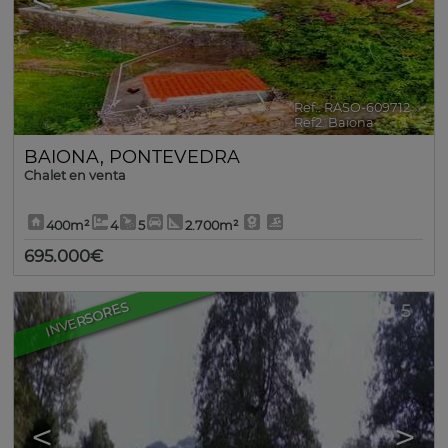
<
>
Ref.. RASO-609712
🔗
Ref2. Baiona
BAIONA
,
PONTEVEDRA
Chalet en venta
400m²
4
5
2.700m²
695.000€
INVERSORES
5
<
>