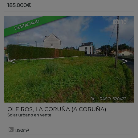
185.000€
DESTACADO
16
<
>
Ref.. RASO-620422
🔗
OLEIROS
,
LA CORUÑA (A CORUÑA)
Solar urbano en venta
1.192m²