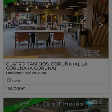
<
>
Ref.. RASO-331114
🔗
Ref2. PM106978
CUATRO CAMINOS
,
CORUÑA (A)
,
LA
CORUÑA (A CORUÑA)
Local comercial en venta
172m²
154.000€
10
OCASIÓN