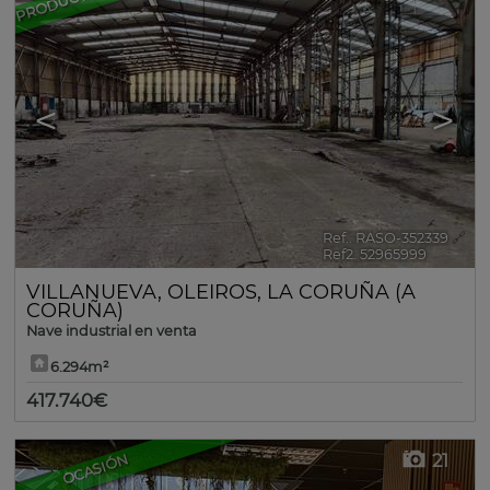
<
>
Ref.. RASO-352339
🔗
Ref2. 52965999
VILLANUEVA
,
OLEIROS
,
LA CORUÑA (A
CORUÑA)
Nave industrial en venta
6.294m²
417.740€
21
OCASIÓN