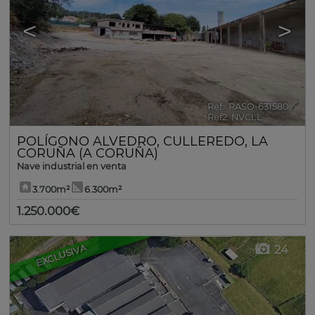
<
>
Ref.. RASO-631580
🔗
Ref2. NVCLL
POLÍGONO ALVEDRO
,
CULLEREDO
,
LA
CORUÑA (A CORUÑA)
Nave industrial en venta
3.700m²
6.300m²
1.250.000€
EXCLUSIVA
24