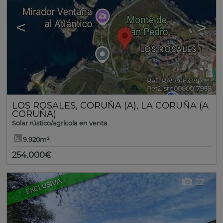
<
>
Ref.. RASO-633901
🔗
Ref2. srb0000017938
LOS ROSALES
,
CORUÑA (A)
,
LA CORUÑA (A
CORUÑA)
Solar rústico/agrícola en venta
9.920m²
254.000€
EXCLUSIVA
22