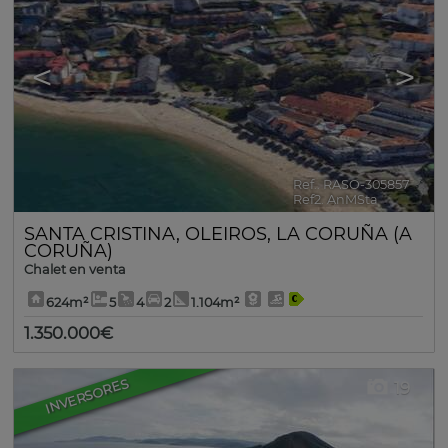
<
>
Ref.. RASO-305857
🔗
Ref2. AnMSta
SANTA CRISTINA
,
OLEIROS
,
LA CORUÑA (A
CORUÑA)
Chalet en venta
624m²
5
4
2
1.104m²
1.350.000€
INVERSORES
19