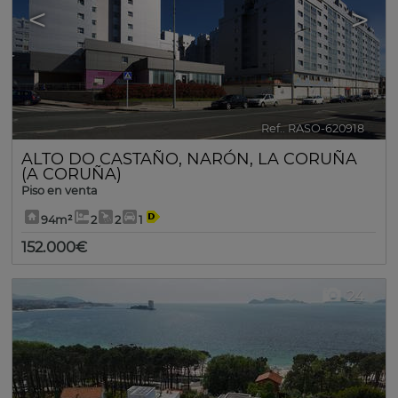
<
>
Ref.. RASO-620918
🔗
ALTO DO CASTAÑO
,
NARÓN
,
LA CORUÑA
(A CORUÑA)
Piso en venta
94m²
2
2
1
152.000€
24