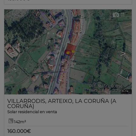
11
<
>
Ref.. RASO-608961
🔗
Ref2. SBRE-0179904
VILLARRODIS
,
ARTEIXO
,
LA CORUÑA (A
CORUÑA)
Solar residencial en venta
142m²
160.000€