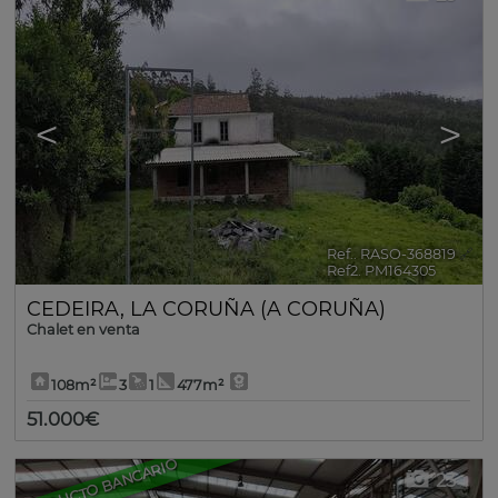
<
>
Ref.. RASO-368819
🔗
Ref2. PM164305
CEDEIRA
,
LA CORUÑA (A CORUÑA)
Chalet en venta
108m²
3
1
477m²
51.000€
PRODUCTO BANCARIO
23