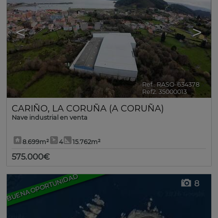
<
>
Ref.. RASO-634378
🔗
Ref2. 35000013
CARIÑO
,
LA CORUÑA (A CORUÑA)
Nave industrial en venta
8.699m²
4
15.762m²
575.000€
BUENA OPORTUNIDAD
8