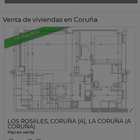
Venta de viviendas en Coruña
DESTACADO
31
<
>
Ref.. RASO-634227
🔗
LOS ROSALES
,
CORUÑA (A)
,
LA CORUÑA (A
CORUÑA)
Piso en venta