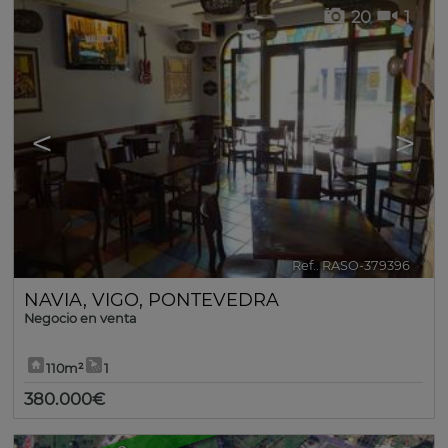
20
1
<
>
Ref.. RASO-379396
🔗
NAVIA
,
VIGO
,
PONTEVEDRA
Negocio en venta
110m²
1
380.000€