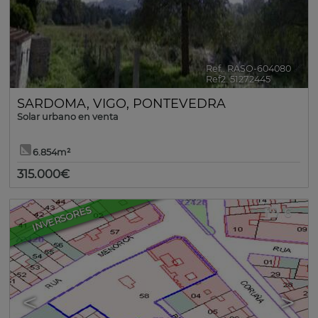
Ref.. RASO-604080
🔗
Ref2. 51272445
SARDOMA
,
VIGO
,
PONTEVEDRA
Solar urbano en venta
6.854m²
315.000€
INVERSORES
6
<
>