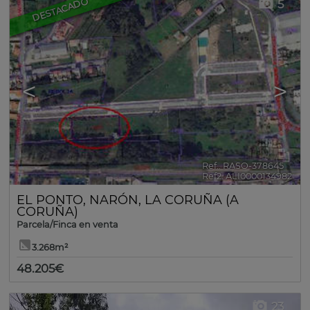
DESTACADO
5
<
>
Ref.. RASO-378645
🔗
Ref2. ALI0000134982
EL PONTO
,
NARÓN
,
LA CORUÑA (A
CORUÑA)
Parcela/Finca en venta
3.268m²
48.205€
23