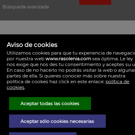
Búsqueda avanzada
Aviso de cookies
Utilizamos cookies para que tu experiencia de navegac
por nuestra web
www.rasolenia.com
sea óptima. Le ley
nos exige que nos des tu consentimiento y aceptes su u
En caso de no hacerlo no podrás visitar la web o alguna
partes de ella. Si quieres conocer más sobre nuestra
política de cookes haz click en este enlace:
política de
cookies
.
Rasolenia Inmobiliaria
Calle Vista, 24-bj A.
15003 Coruña (A), la Coruña
España
Aceptar todas las cookies
981217673
Aceptar sólo cookies necesarias
Aviso Legal
Política de privacidad