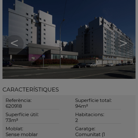
<
>
CARACTERÍSTIQUES
Referència:
Superfície total:
620918
94m²
Superfície útil:
Habitacions:
73m²
2
Moblat:
Garatge:
Sense moblar
Comunitat (1