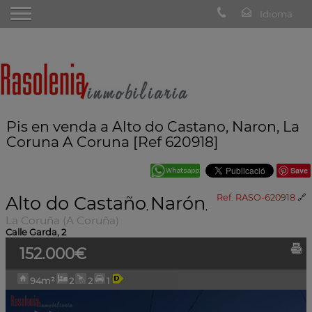
Pis en venda a Alto do Castano, Naron, La
Coruna A Coruna [Ref 620918]
Save
Alto do Castaño
Narón
Ref. RASO-620918
🔗
,
,
La Coruña (A Coruña)
Calle Garda, 2
152.000€
94m²
2
2
1