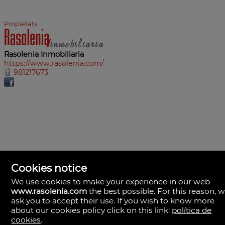
Propietats
Rasolenia Inmobiliaria
https://www.rasolenia.com/
981217673
Cookies notice
We use cookies to make your experience in our web
www.rasolenia.com
the best possible. For this reason, 
ask you to accept their use. If you wish to know more
about our cookies policy click on this link:
política de
cookies
.
Rasolenia Inmobiliaria