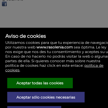
Aviso de cookies
Utilizamos cookies para que tu experiencia de navegac
por nuestra web
www.rasolenia.com
sea óptima. Le ley
nos exige que nos des tu consentimiento y aceptes su u
En caso de no hacerlo no podrás visitar la web o alguna
partes de ella. Si quieres conocer más sobre nuestra
política de cookes haz click en este enlace:
política de
cookies
.
Rasolenia Inmobiliaria
Calle Vista, 24-bj A.
15003 Coruña (A), la Coruña
España
Aceptar todas las cookies
981217673
Aceptar sólo cookies necesarias
Aviso Legal
Política de privacidad