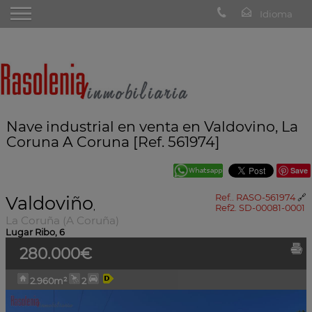
Nave industrial en venta en Valdovino, La
Coruna A Coruna [Ref. 561974]
Save
Valdoviño
Ref.. RASO-561974
🔗
,
Ref2. SD-00081-0001
La Coruña (A Coruña)
Lugar Ribo, 6
280.000€
2.960m²
2