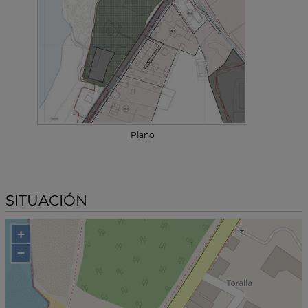
Plano
SITUACIÓN
+
−