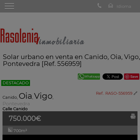
Solar urbano en venta en Canido, Oia, Vigo,
Pontevedra [Ref. 556959]
Save
DESTACADO
Oia
Vigo
Ref.. RASO-556959
🔗
Canido
,
,
,
Pontevedra
Calle Canido
750.000€
700m²