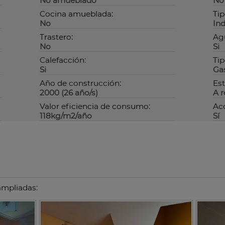
No amueblado
No
Cocina amueblada:
Tip
No
In
Trastero:
Agu
No
Si
Calefacción:
Tip
Si
Gas
Año de construcción:
Est
2000 (26 año/s)
A 
Valor eficiencia de consumo:
Acc
118kg/m2/año
Sí
ampliadas: