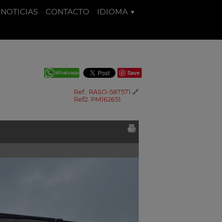
NOTICIAS
CONTACTO
IDIOMA
Save
Ref.. RASO-587571
🔗
Ref2. PM162651