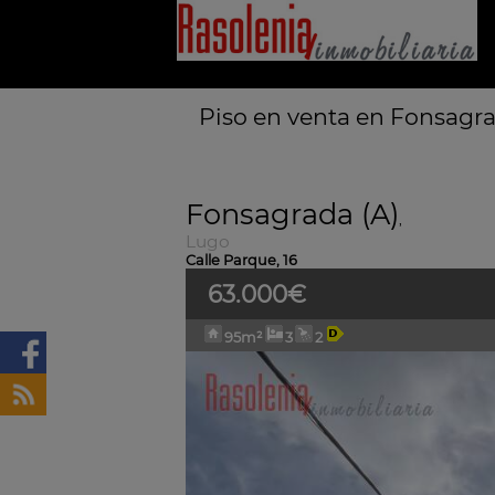
Piso en venta en Fonsagrad
Fonsagrada (A)
,
Lugo
Calle Parque, 16
63.000€
95m²
3
2