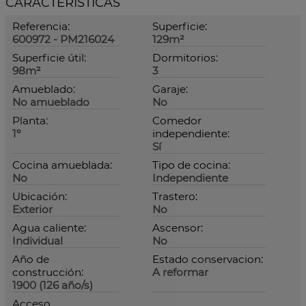
CARACTERÍSTICAS
Referencia:
Superficie:
600972 - PM216024
129m²
Superficie útil:
Dormitorios:
98m²
3
Amueblado:
Garaje:
No amueblado
No
Planta:
Comedor
1º
independiente:
Sí
Cocina amueblada:
Tipo de cocina:
No
Independiente
Ubicación:
Trastero:
Exterior
No
Agua caliente:
Ascensor:
Individual
No
Año de
Estado conservacion:
construcción:
A reformar
1900 (126 año/s)
Acceso