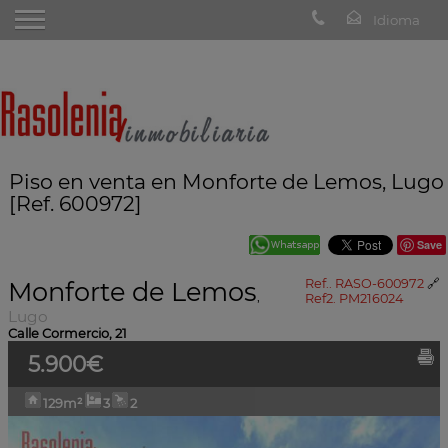
Piso en venta en Monforte de Lemos, Lugo
[Ref. 600972]
Save
Monforte de Lemos
Ref.. RASO-600972
🔗
,
Ref2. PM216024
Lugo
Calle Cormercio, 21
5.900€
129m²
3
2