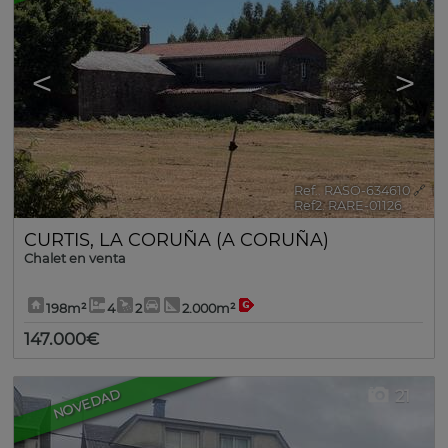
<
>
Ref.. RASO-634610
🔗
Ref2. RARE-01126
CURTIS
,
LA CORUÑA (A CORUÑA)
Chalet en venta
198m²
4
2
2.000m²
147.000€
21
NOVEDAD