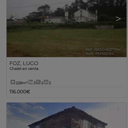
<
>
Ref.. RASO-627794
🔗
Ref2. PM166194
FOZ
,
LUGO
Chalet en venta
228m²
3
2
2
116.000€
8