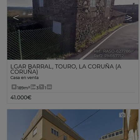
<
>
Ref.. RASO-627786
🔗
Ref2. PM167712
LGAR BARRAL
,
TOURO
,
LA CORUÑA (A
CORUÑA)
Casa en venta
189m²
3
1
41.000€
4