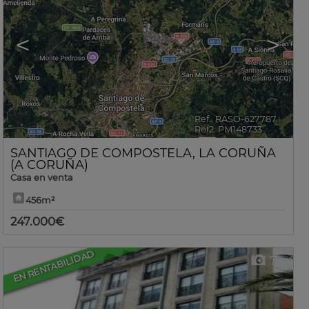
<
>
Ref.. RASO-627787
🔗
Ref2. PM148733
SANTIAGO DE COMPOSTELA
,
LA CORUÑA
(A CORUÑA)
Casa en venta
456m²
247.000€
EN RENTABILIDAD
7