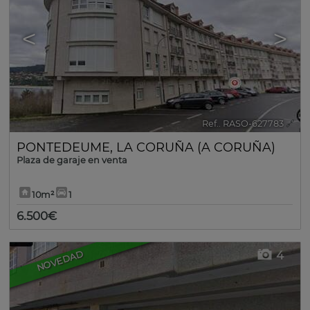
<
>
Ref.. RASO-627783
🔗
PONTEDEUME
,
LA CORUÑA (A CORUÑA)
Plaza de garaje en venta
10m²
1
6.500€
4
NOVEDAD