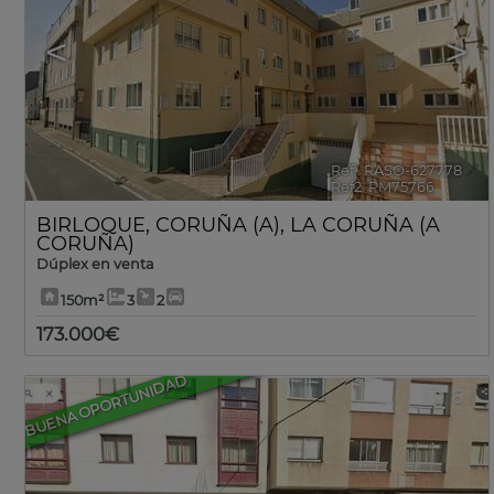
<
>
Ref.. RASO-627778
🔗
Ref2. PM75766
BIRLOQUE
,
CORUÑA (A)
,
LA CORUÑA (A
CORUÑA)
Dúplex en venta
150m²
3
2
173.000€
BUENA OPORTUNIDAD
6