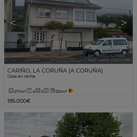
<
>
Ref.. RASO-629988
🔗
Ref2. VARE-00002086
CARIÑO
,
LA CORUÑA (A CORUÑA)
Casa en venta
271m²
4
3
521m²
195.000€
9