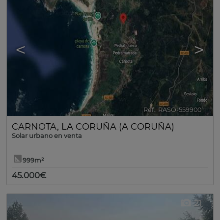
<
>
Ref.. RASO-559900
🔗
CARNOTA
,
LA CORUÑA (A CORUÑA)
Solar urbano en venta
999m²
45.000€
21