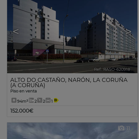
<
>
Ref.. RASO-620918
🔗
ALTO DO CASTAÑO
,
NARÓN
,
LA CORUÑA
(A CORUÑA)
Piso en venta
94m²
2
2
1
152.000€
11